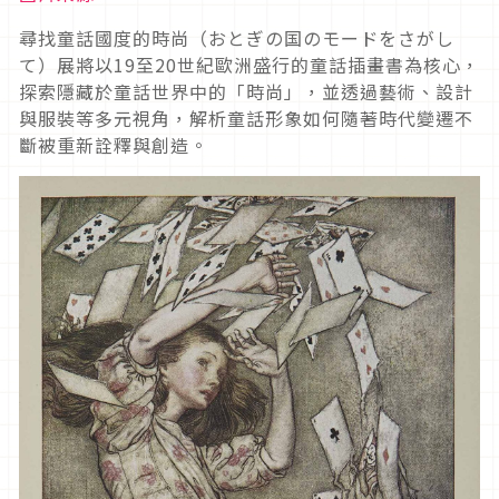
尋找童話國度的時尚（おとぎの国のモードをさがし
て）展將以19至20世紀歐洲盛行的童話插畫書為核心，
探索隱藏於童話世界中的「時尚」，並透過藝術、設計
與服裝等多元視角，解析童話形象如何隨著時代變遷不
斷被重新詮釋與創造。