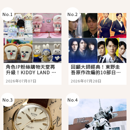
No.
1
No.
2
角色IP粉絲購物天堂再
回顧大師經典！東野圭
升級！KIDDY LAND 原
吾原作改編的10部日本
宿店吉伊卡哇迎客，新
影視作品推薦
2026年07月07日
2026年07月28日
開幕 OMOKADO 店3分
即達
No.
3
No.
4