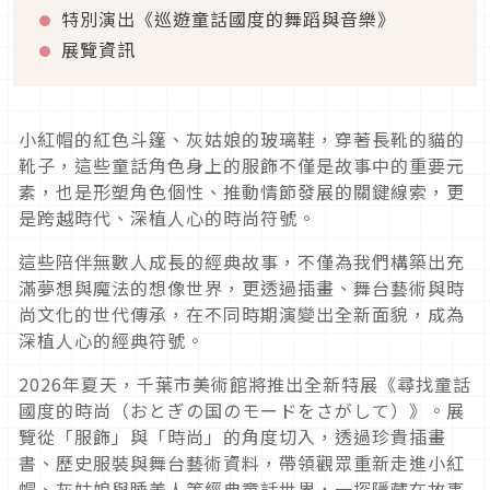
特別演出《巡遊童話國度的舞蹈與音樂》
展覽資訊
小紅帽的紅色斗篷、灰姑娘的玻璃鞋，穿著長靴的貓的
靴子，這些童話角色身上的服飾不僅是故事中的重要元
素，也是形塑角色個性、推動情節發展的關鍵線索，更
是跨越時代、深植人心的時尚符號。
這些陪伴無數人成長的經典故事，不僅為我們構築出充
滿夢想與魔法的想像世界，更透過插畫、舞台藝術與時
尚文化的世代傳承，在不同時期演變出全新面貌，成為
深植人心的經典符號。
2026年夏天，千葉市美術館將推出全新特展《尋找童話
國度的時尚（おとぎの国のモードをさがして）》。展
覽從「服飾」與「時尚」的角度切入，透過珍貴插畫
書、歷史服裝與舞台藝術資料，帶領觀眾重新走進小紅
帽、灰姑娘與睡美人等經典童話世界，一探隱藏在故事