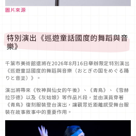
圖片來源
特別演出《巡遊童話國度的舞蹈與音
樂》
千葉市美術館還將在2026年8月16日舉辦限定特別演出
《巡遊童話國度的舞蹈與音樂（おとぎの国をめぐる踊
りと音楽）》。
演出將帶來《牧神與仙女的午後》、《青鳥》、《雪赫
拉莎德》以及《灰姑娘》等作品片段，並由演員穿著
《青鳥》復刻服裝登台演出，讓觀眾近距離感受舞台服
裝在故事敘事中的重要作用。