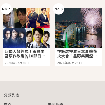
No.
7
No.
8
回顧大師經典！東野圭
在飯店裡看日本夏季花
吾原作改編的10部日本
火大會！星野集團煙火
影視作品推薦
景觀飯店6選，讓你不用
2026年07月28日
2026年07月25日
人擠人悠閒欣賞
分類列表
首頁
美容保養