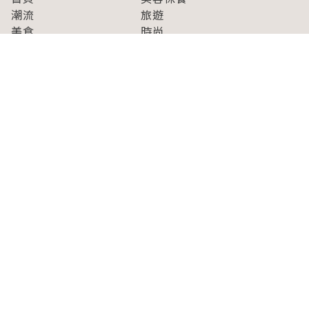
潮流
旅遊
美食
時尚
藝能娛樂
購物
關於Japaholic
關於我們
免責事項
寫手招募
Japaholic Girls招募
廣告、合作洽談
關鍵字列表
お問い合わせ
看看更多有關Japaholic！