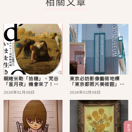
相關文章
親睹米勒「拾穗」、梵谷
東京必訪影像藝術地標
「星月夜」機會來了！東
「東京都照片美術館」，2
京都美術館展出賽美術館
月迎來以台語為主題的展
2026年01月08日
2026年02月08日
珍藏
覽！
Share