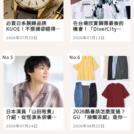
必買日系腕錶品牌
在台場欣賞鋼彈最後的
KUOE！不張揚卻經得起
機會！「DiverCity
時間洗鍊的經典之作五
Tokyo Plaza」搭船、
2026年07月20日
2026年07月13日
選
購物、美食及夜景，一
次全體驗
No.
5
No.
6
日本演員「山田裕貴」
2026酷暑該怎麼度過？
介紹，從怪演系俳優走
GU 「接觸涼感」是你的
向國民級日劇主角
夏日救星
2026年07月24日
2026年06月25日