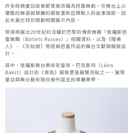
許多經典童話故事都曾被改編為芭蕾舞劇，在舞台上以
優雅的舞姿與華麗的服裝重新詮釋動人的故事情節，因
此本展也特別規劃相關展示內容。
現場將展出20世紀初活躍於巴黎的傳奇舞團「俄羅斯芭
蕾舞團（Ballets Russes）」相關資料，以及《睡美
人》、《灰姑娘》等經典芭蕾作品的舞台文獻與服裝設
計。
其中，俄羅斯舞台美術家雷昂・巴克斯特（Léon
Bakst）設計的《青鳥》服裝更是展覽亮點之一，展現
童話與舞台藝術融合後所誕生的華麗美學。