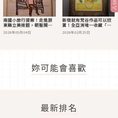
南國小旅行提案！走進屏
新宿就有梵谷作品可以欣
東縣立美術館，朝聖開館
賞！全亞洲唯一收藏「向
大展《當繁花盛開》看奈
日葵」的SOMPO美術館
2026年05月04日
2026年02月25日
良美智、草間彌生
妳可能會喜歡
最新排名