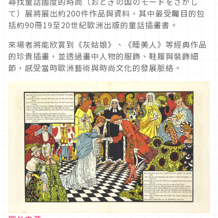
尋找童話國度的時尚（おとぎの国のモードをさがし
て）展將展出約200件作品與資料，其中最受矚目的包
括約90冊19至20世紀歐洲出版的童話插畫書。
來場者將能欣賞到《灰姑娘》、《睡美人》等經典作品
的珍貴插畫，並透過畫中人物的服飾、鞋履與裝飾細
節，感受當時歐洲藝術與時尚文化的發展脈絡。