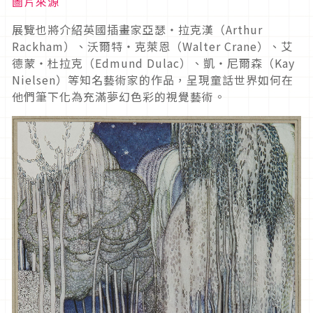
圖片來源
展覽也將介紹英國插畫家亞瑟・拉克漢（Arthur
Rackham）、沃爾特・克萊恩（Walter Crane）、艾
德蒙・杜拉克（Edmund Dulac）、凱・尼爾森（Kay
Nielsen）等知名藝術家的作品，呈現童話世界如何在
他們筆下化為充滿夢幻色彩的視覺藝術。