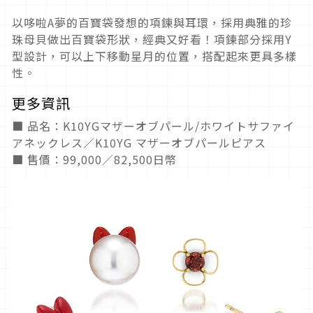
以哆啦A夢的百寶袋發想的項鍊與耳環，採用典雅的珍
珠母貝做出百寶袋形狀，經典又好看！項鍊部分採用Y
型設計，可以上下移動星月的位置，搭配起來更具多樣
性。
更多資訊
■ 品名：K10YGマザーオブパール/ホワイトサファイ
アネックレス／K10YG マザーオブパールピアス
■ 售價：99,000／82,500日幣