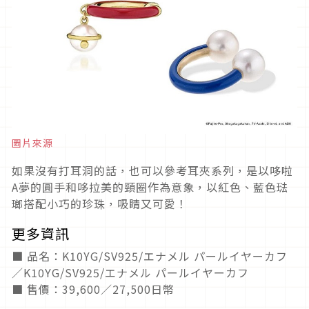
圖片來源
如果沒有打耳洞的話，也可以參考耳夾系列，是以哆啦
A夢的圓手和哆拉美的頸圈作為意象，以紅色、藍色琺
瑯搭配小巧的珍珠，吸睛又可愛！
更多資訊
■ 品名：K10YG/SV925/エナメル パールイヤーカフ
／K10YG/SV925/エナメル パールイヤーカフ
■ 售價：39,600／27,500日幣