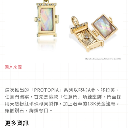
圖片來源
這次推出的「PROTOPIA」系列以哆啦A夢、哆拉美、
任意門圖案，首先是這款「任意門」項鍊墜飾，門面採
用天然粉紅珍珠母貝製作，加上奢華的18K黃金邊框，
鑲嵌鑽石，絢爛奪目。
更多資訊