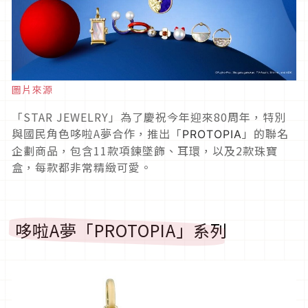
圖片來源
「STAR JEWELRY」為了慶祝今年迎來80周年，特別
與國民角色哆啦A夢合作，推出「
」的聯名
PROTOPIA
企劃商品，包含11款項鍊墜飾、耳環，以及2款珠寶
盒，每款都非常精緻可愛。
哆啦A夢「PROTOPIA」系列