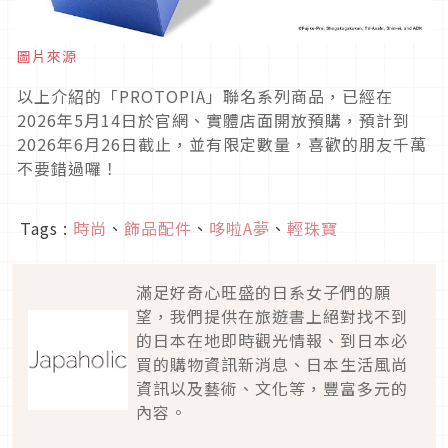
圖片來源
以上介紹的「PROTOPIA」聯名系列商品，已經在
2026年5月14日於官網、實體店面開放預購，預計到
2026年6月26日截止，並有限定數量，喜歡的朋友千萬
不要錯過囉！
Tags :
時尚
、
飾品配件
、
哆啦A夢
、
輕珠寶
滿足好奇心旺盛的日系女子們的願
望，我們提供在旅遊書上絕對找不到
的日本在地即時觀光情報、到日本必
買的購物資訊新消息、日本生活風尚
資訊以及藝術、文化等，豐富多元的
內容。