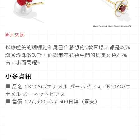
圖片來源
以哆啦美的蝴蝶結和尾巴作發想的2款耳環，都是以琺
瑯×珍珠做設計，而鑲嵌在花朵中間的則是紅色石榴
石，小而閃耀
。
更多資訊
■ 品名：K10YG/エナメル パールピアス／K10YG/エ
ナメル ガーネットピアス
■ 售價：27,500／27,500日幣（單支）