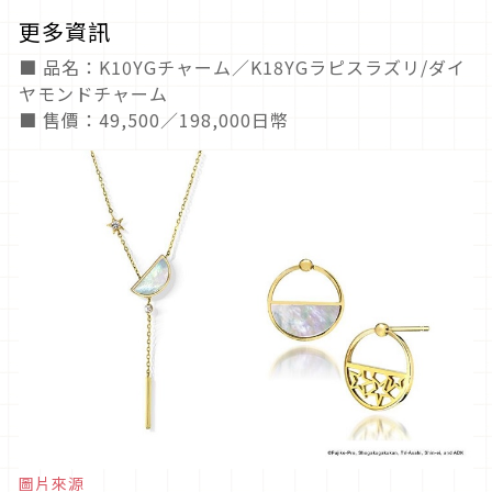
更多資訊
■ 品名：K10YGチャーム／K18YGラピスラズリ/ダイ
ヤモンドチャーム
■ 售價：49,500／198,000日幣
圖片來源