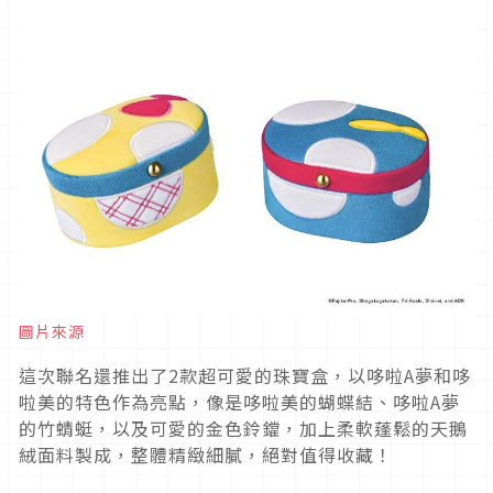
圖片來源
這次聯名還推出了2款超可愛的珠寶盒，以哆啦A夢和哆
啦美的特色作為亮點，像是哆啦美的蝴蝶結、哆啦A夢
的竹蜻蜓，以及可愛的金色鈴鐺，加上柔軟蓬鬆的天鵝
絨面料製成，整體精緻細膩，絕對值得收藏！