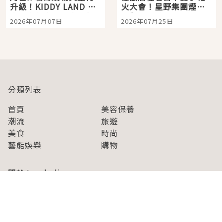
升級！KIDDY LAND 原
火大會！星野集團煙火
宿店吉伊卡哇迎客，新
景觀飯店6選，讓你不用
2026年07月07日
2026年07月25日
開幕 OMOKADO 店3分
人擠人悠閒欣賞
即達
分類列表
首頁
美容保養
潮流
旅遊
美食
時尚
藝能娛樂
購物
關於Japaholic
關於我們
免責事項
寫手招募
Japaholic Girls招募
廣告、合作洽談
關鍵字列表