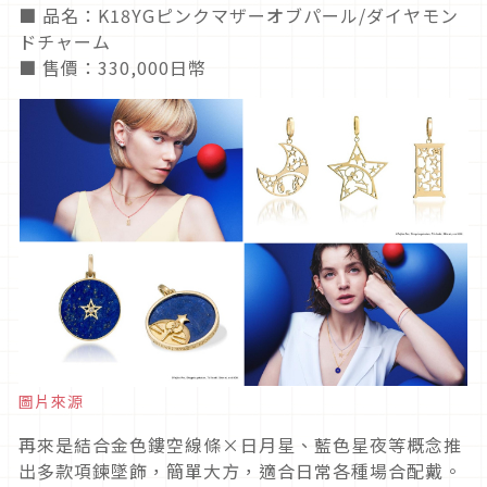
■ 品名：K18YGピンクマザーオブパール/ダイヤモン
ドチャーム
■ 售價：330,000日幣
圖片來源
再來是結合金色鏤空線條×日月星、藍色星夜等概念推
出多款項鍊墜飾，簡單大方，適合日常各種場合配戴。