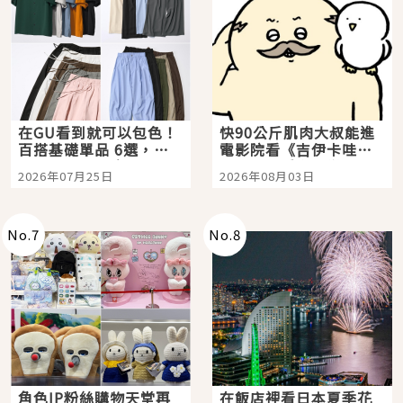
在GU看到就可以包色！
快90公斤肌肉大叔能進
百搭基礎單品 6選，閉
電影院看《吉伊卡哇》
眼全收也不心疼
嗎？日本重金屬樂團
2026年07月25日
2026年08月03日
「打首」會長與nagano
老師一同給出了答案
No.
7
No.
8
角色IP粉絲購物天堂再
在飯店裡看日本夏季花