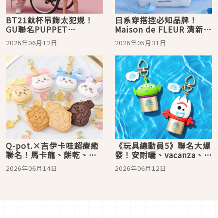
BT21鈦杯吊飾太犯規！
日系穿搭控必知品牌！
GU聯名PUPPET
Maison de FLEUR 清新藍
SUNSUN、New Era樂一
色系列「Blue Mania」夢
2026年06月12日
2026年05月31日
通棒球帽同步登場，今夏
幻蝴蝶結包款、小物、髮
最萌聯名一次看
飾 6 月開賣
Q-pot.×吉伊卡哇超療癒
《玩具總動員5》聯名大爆
聯名！馬卡龍、餅乾、果
發！安耐曬、vacanza、
凍糖甜點造型飾品爆擊少
Pandora同步開搶，三眼
2026年06月14日
2026年06月12日
女心
怪掛飾萌翻收藏控