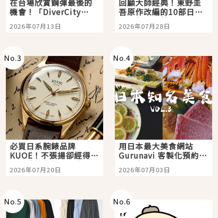
在台場欣賞鋼彈最後的
回顧大師經典！東野圭
機會！「DiverCity
吾原作改編的10部日本
Tokyo Plaza」搭船、
影視作品推薦
2026年07月13日
2026年07月28日
購物、美食及夜景，一
次全體驗
No.
3
No.
4
必買日系腕錶品牌
用日本最大美食網站
KUOE！不張揚卻經得起
Gurunavi 客製化預約九
時間洗鍊的經典之作五
大都市餐廳，打造專屬
2026年07月20日
2026年07月03日
選
美食體驗！
No.
5
No.
6