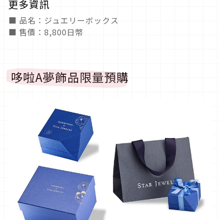
更多資訊
■ 品名：ジュエリーボックス
■ 售價：8,800日幣
哆啦A夢飾品限量預購