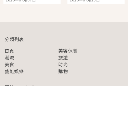
開幕 OMOKADO 店3分
人擠人悠閒欣賞
即達
分類列表
首頁
美容保養
潮流
旅遊
美食
時尚
藝能娛樂
購物
關於Japaholic
關於我們
免責事項
寫手招募
Japaholic Girls招募
廣告、合作洽談
關鍵字列表
お問い合わせ