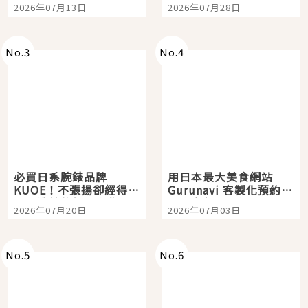
Tokyo Plaza」搭船、
影視作品推薦
2026年07月13日
2026年07月28日
購物、美食及夜景，一
次全體驗
No.
3
No.
4
必買日系腕錶品牌
用日本最大美食網站
KUOE！不張揚卻經得起
Gurunavi 客製化預約九
時間洗鍊的經典之作五
大都市餐廳，打造專屬
2026年07月20日
2026年07月03日
選
美食體驗！
No.
5
No.
6