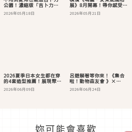
公園！濃縮版「吉卜力公
展》8月開幕！帶你感受凡
園展」大阪開跑，不來不
爾賽玫瑰時代的華麗時尚
2026年05月18日
2026年05月21日
知道的秘密大公開
2026夏季日本女生都在穿
呂遊躺著等你來！《集合
的4套造型推薦！展現聚焦
啦！動物森友會 》×
的街頭時髦
Xpark海洋生物互動展！人
2026年06月09日
2026年06月24日
氣角色、探索任務與原創
周邊一次登場
妳可能會喜歡