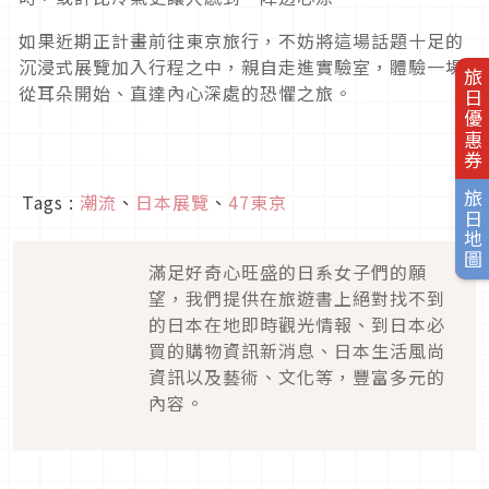
如果近期正計畫前往東京旅行，不妨將這場話題十足的
沉浸式展覽加入行程之中，親自走進實驗室，體驗一場
旅日優惠券
從耳朵開始、直達內心深處的恐懼之旅。
旅日地圖
Tags :
潮流
、
日本展覽
、
47東京
滿足好奇心旺盛的日系女子們的願
望，我們提供在旅遊書上絕對找不到
的日本在地即時觀光情報、到日本必
買的購物資訊新消息、日本生活風尚
資訊以及藝術、文化等，豐富多元的
內容。