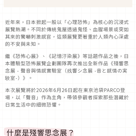
近年來，日本掀起一股以「心理恐怖」為核心的沉浸式
展覽熱潮。不同於傳統鬼屋透過鬼怪、血腥場景或突如
其來的驚嚇刺激感官，這類展覽更著重於人類內心深處
的不安與未知。
繼《恐怖心展》、《記憶汙染展》等話題作品之後，日
本體驗型恐怖展覽企劃團隊再次推出全新作品《殘響思
念展 - 聲音與情感實驗室（残響シ念展 -音と感情の実
験室-）》。
本次展覽將於2026年6月26日起在東京池袋PARCO登
場，以「聲音」作為主角，帶領參觀者探索那些潛藏於
日常生活中的細微恐懼。
什麼是殘響思念展？