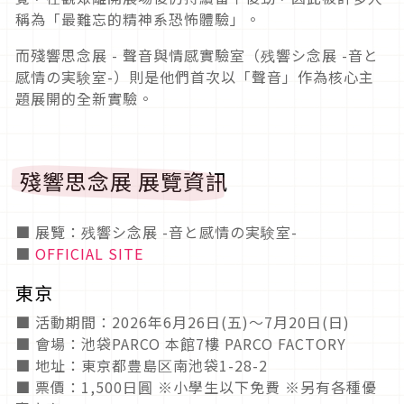
稱為「最難忘的精神系恐怖體驗」。
而殘響思念展 - 聲音與情感實驗室（残響シ念展 -音と
感情の実験室-）則是他們首次以「聲音」作為核心主
題展開的全新實驗。
殘響思念展 展覽資訊
■ 展覽：残響シ念展 -音と感情の実験室-
■
OFFICIAL SITE
東京
■ 活動期間：2026年6月26日(五)～7月20日(日)
■ 會場：池袋PARCO 本館7樓 PARCO FACTORY
■ 地址：東京都豊島区南池袋1-28-2
■ 票價：1,500日圓 ※小學生以下免費 ※另有各種優