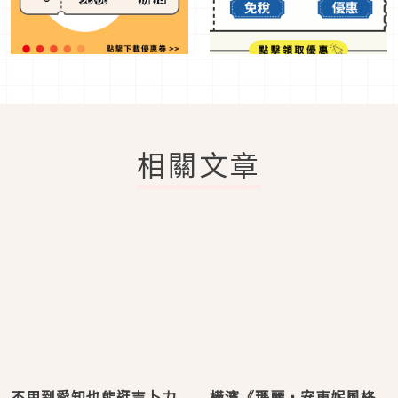
相關文章
不用到愛知也能逛吉卜力
橫濱《瑪麗・安東妮風格