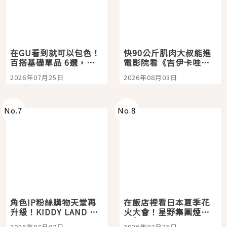
在GU看到就可以包色！
快90公斤肌肉大叔能進
百搭基礎單品 6選，閉
電影院看《吉伊卡哇》
眼全收也不心疼
嗎？日本重金屬樂團
2026年07月25日
2026年08月03日
「打首」會長與nagano
老師一同給出了答案
No.
7
No.
8
角色IP粉絲購物天堂再
在飯店裡看日本夏季花
升級！KIDDY LAND 原
火大會！星野集團煙火
宿店吉伊卡哇迎客，新
景觀飯店6選，讓你不用
2026年07月07日
2026年07月25日