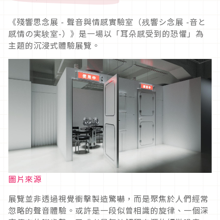
《殘響思念展 - 聲音與情感實驗室（残響シ念展 -音と
感情の実験室-）》是一場以「耳朵感受到的恐懼」為
主題的沉浸式體驗展覽。
圖片來源
展覽並非透過視覺衝擊製造驚嚇，而是聚焦於人們經常
忽略的聲音體驗。或許是一段似曾相識的旋律、一個深