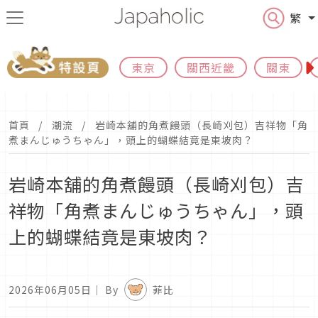
繁
東京
關西近畿
關東
首頁
潮流
岩崎本舖的角煮饅頭（長崎刈包）吉祥物「角
煮まんじゅうちゃん」，頭上的蝴蝶結竟是東坡肉？
岩崎本舖的角煮饅頭（長崎刈包）吉
祥物「角煮まんじゅうちゃん」，頭
上的蝴蝶結竟是東坡肉？
2026年06月05日
｜ By
菲比