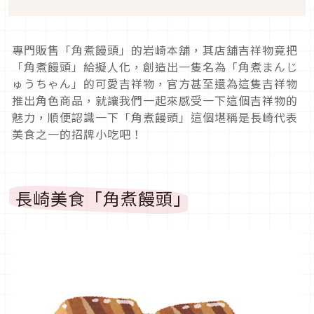
專門販售「角煮饅頭」的岩崎本舖，其店舖吉祥物竟把
「角煮饅頭」給擬人化，創造出一隻名為「角煮まんじ
ゅうちゃん」的可愛吉祥物，官方甚至還為這隻吉祥物
推出角色商品，就讓我們一起來感受一下這個吉祥物的
魅力，順便認識一下「角煮饅頭」這個堪稱是長崎代表
美食之一的招牌小吃吧！
長崎美食「角煮饅頭」