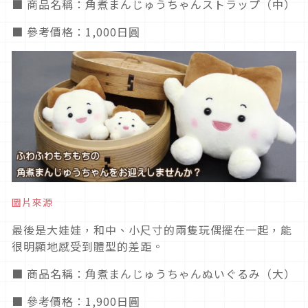
■ 商品名稱：角煮まんじゅうちゃんストラップ（中）
■ 參考價格：1,000日圓
圖片來源
最後是大娃娃，和中、小尺寸的兩隻玩偶擺在一起，能
很明顯地感受到體型的差距。
■ 商品名稱：角煮まんじゅうちゃんぬいぐるみ（大）
■ 參考價格：1,900日圓