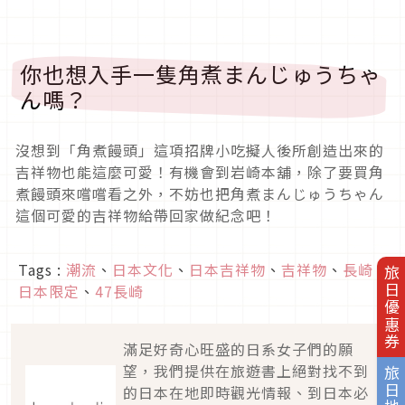
你也想入手一隻角煮まんじゅうちゃ
ん嗎？
沒想到「角煮饅頭」這項招牌小吃擬人後所創造出來的
吉祥物也能這麼可愛！有機會到岩崎本舖，除了要買角
煮饅頭來嚐嚐看之外，不妨也把角煮まんじゅうちゃん
這個可愛的吉祥物給帶回家做紀念吧！
Tags :
潮流
、
日本文化
、
日本吉祥物
、
吉祥物
、
長崎
、
旅日優惠券
日本限定
、
47長崎
滿足好奇心旺盛的日系女子們的願
望，我們提供在旅遊書上絕對找不到
旅日地圖
的日本在地即時觀光情報、到日本必