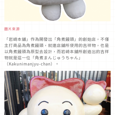
圖片來源
「岩崎本舖」作為開發出「角煮饅頭」的創始店，不僅
主打商品為角煮饅頭，就連店舖所使用的吉祥物，也是
以角煮饅頭為原型去設計，而岩崎本舖所創造出的吉祥
物就是這一位「角煮まんじゅうちゃん」
（Kakunimanjyu-chan）。