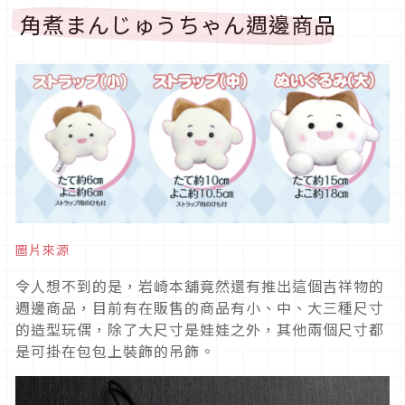
角煮まんじゅうちゃん週邊商品
圖片來源
令人想不到的是，岩崎本舖竟然還有推出這個吉祥物的
週邊商品，目前有在販售的商品有小、中、大三種尺寸
的造型玩偶，除了大尺寸是娃娃之外，其他兩個尺寸都
是可掛在包包上裝飾的吊飾。