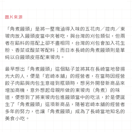
圖片來源
「角煮饅頭」是將一整塊滷得入味的五花肉／控肉／東
坡肉放入饅頭皮當中夾著吃，與台灣的刈包類似，但兩
者在餡料的搭配上卻不盡相同，台灣的刈包會加入花生
粉、香菜或酸菜等配料；而日本長崎的角煮饅頭則是單
純以白饅頭皮搭配東坡肉。
最早想出「角煮饅頭」這個點子並將其在長崎當地發揚
光大的人，便是「岩崎本舖」的經營者，在當時因經營
餃子肉餡與肉包生意碰到瓶頸時，想另外開發新商品來
增加商機，意外想起母親所做的東坡肉（角煮）的味
道，便想到了將東坡肉包進饅頭當中的吃法，於是便誕
生了「角煮饅頭」這項新商品，隨著岩崎本舖的經營者
多年的努力，也讓「角煮饅頭」成為了長崎當地知名的
美食小吃。