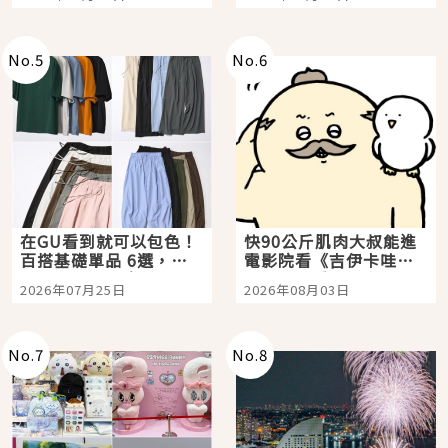
選
美食體驗！
No.
5
No.
6
在GU看到就可以包色！
快90公斤肌肉大叔能進
百搭基礎單品 6選，閉
電影院看《吉伊卡哇》
眼全收也不心疼
嗎？日本重金屬樂團
2026年07月25日
2026年08月03日
「打首」會長與nagano
老師一同給出了答案
No.
7
No.
8