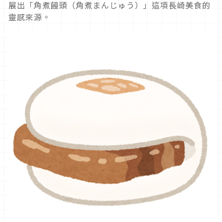
展出「角煮饅頭（角煮まんじゅう）」這項長崎美食的
靈感來源。