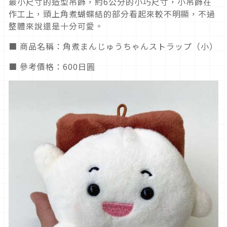
最小尺寸的造型吊飾，約6公分的小巧尺寸，小吊飾在
作工上，頭上角煮蝴蝶結的部分看起來較不明顯，不過
整體來說還是十分可愛。
■ 商品名稱：角煮まんじゅうちゃんストラップ（小）
■ 參考價格：600日圓