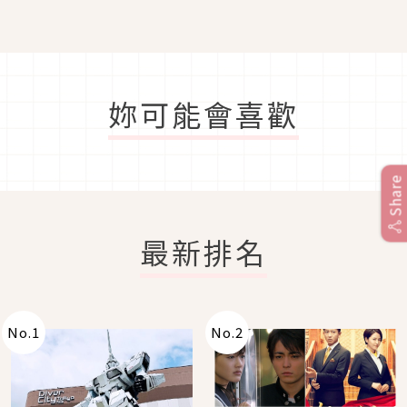
ん）」推出的豬豬周邊吧
妳可能會喜歡
Share
最新排名
No.
1
No.
2