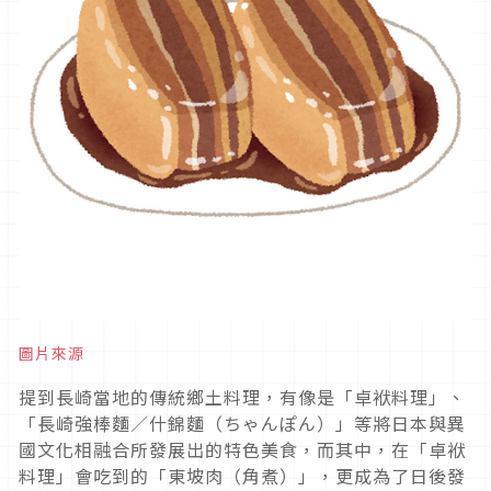
圖片來源
提到長崎當地的傳統鄉土料理，有像是「卓袱料理」、
「長崎強棒麵／什錦麵（ちゃんぽん）」等將日本與異
國文化相融合所發展出的特色美食，而其中，在「卓袱
料理」會吃到的「東坡肉（角煮）」，更成為了日後發