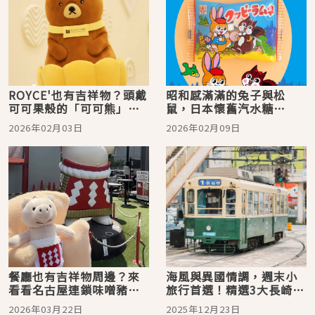
ROYCE'也有吉祥物？頭戴
昭和感滿滿的兔子與松
可可果殼的「可可熊」，
鼠，日本懷舊汽水糖
只在ROYCE'CACAO＆
「KUPPY RAMUNE（クッ
2026年02月03日
2026年02月09日
CHOCOLATE TOWN出沒
ピーラムネ）」吉祥物
餐廳也有吉祥物周邊？來
海風與異國情調，週末小
看看名古屋連鎖味噌豬排
旅行首選！精選3大長崎市
店「YABATON（矢場と
必玩行程
2026年03月22日
2025年12月23日