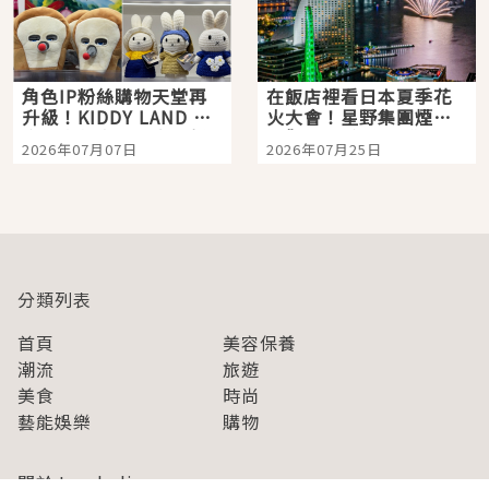
角色IP粉絲購物天堂再
在飯店裡看日本夏季花
升級！KIDDY LAND 原
火大會！星野集團煙火
宿店吉伊卡哇迎客，新
景觀飯店6選，讓你不用
2026年07月07日
2026年07月25日
開幕 OMOKADO 店3分
人擠人悠閒欣賞
即達
分類列表
首頁
美容保養
潮流
旅遊
美食
時尚
藝能娛樂
購物
關於Japaholic