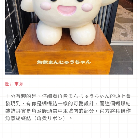
圖片來源
十分有趣的是，仔細看角煮まんじゅうちゃん的頭上會
發現到，有像是蝴蝶結一樣的可愛設計，而這個蝴蝶結
裝飾其實是角煮饅頭當中東坡肉的部分，官方將其稱作
角煮蝴蝶結（角煮リボン）。