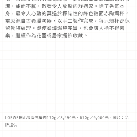
調，甜而不膩，散發令人放鬆的舒適感。除了香氣本
身，最令人心動的莫過於標誌性的綠色釉面赤陶燭杯。
靈感源自古希臘陶器，以手工製作完成，每只燭杯都保
留獨特紋理。即使蠟燭燃燒完畢，也會讓人捨不得丟
棄，繼續作為花器或居家擺飾收藏。
LOEWE開心果香氛蠟燭170g／3,490元、610g／9,000元。圖片：品
牌提供