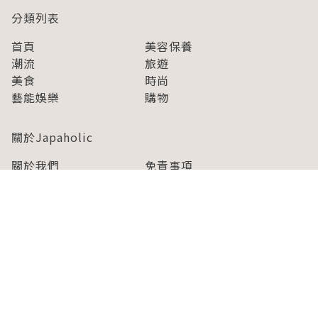
分類列表
首頁
美容保養
潮流
旅遊
美食
時尚
藝能娛樂
購物
關於Japaholic
關於我們
免責事項
寫手招募
Japaholic Girls招募
廣告、合作洽談
關鍵字列表
お問い合わせ