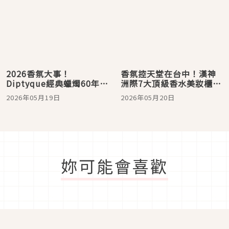
2026香氛大事！
香氛控天堂在台中！漢神
Diptyque經典蠟燭60年首
洲際7大頂級香水美妝櫃：
改版：推「補充裝」、減
全台最大TRUDON、全台
2026年05月19日
2026年05月20日
重10%，日本迷瘋傳「紫
首家GUCCI旗艦店進駐
蘇新香」超有純淨感
妳可能會喜歡