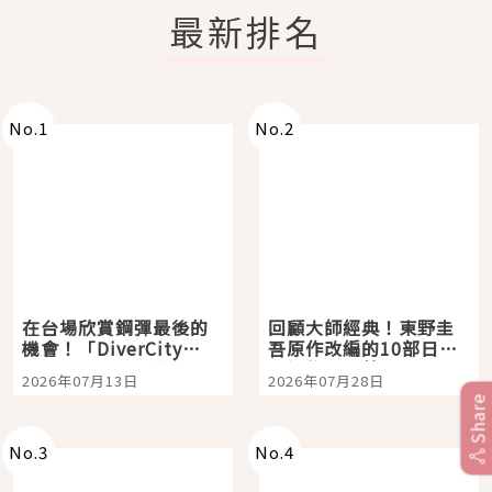
最新排名
No.
1
No.
2
在台場欣賞鋼彈最後的
回顧大師經典！東野圭
機會！「DiverCity
吾原作改編的10部日本
Tokyo Plaza」搭船、
影視作品推薦
2026年07月13日
2026年07月28日
購物、美食及夜景，一
Share
次全體驗
No.
3
No.
4