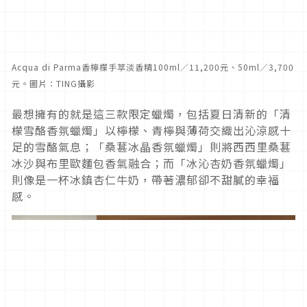
Acqua di Parma香檸檬手萃淡香精100ml／11,200元、50ml／3,700
元。圖片：TING攝影
最想擁有的就是這三款限定蠟燭，包括夏日清新的「清
檬雪酪香氛蠟燭」以檸檬、青檸與薄荷交織出沁涼感十
足的雪酪氣息；「桑葚冰晶香氛蠟燭」則將西西里桑葚
冰沙與布里歐麵包香氣融合；而「冰沁杏奶香氛蠟燭」
則像是一杯冰鎮杏仁牛奶，帶著濃郁卻不甜膩的幸福
感。