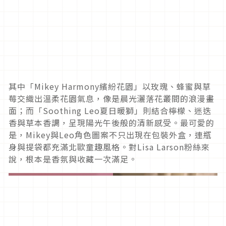
其中「Mikey Harmony繽紛花園」以玫瑰、蜂蜜與草
莓交織出溫柔花園氣息，像是晨光灑落花叢間的浪漫畫
面；而「Soothing Leo夏日暖獅」則結合檸檬、迷迭
香與草本香調，呈現陽光午後般的清新感受。最可愛的
是，Mikey與Leo角色圖案不只出現在包裝外盒，連瓶
身與提袋都充滿北歐童趣風格。對Lisa Larson粉絲來
說，根本是香氛與收藏一次滿足。