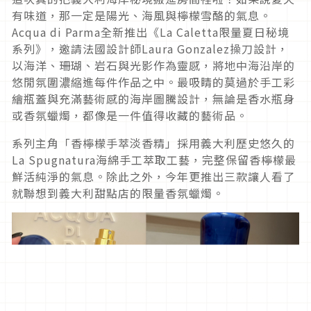
有味道，那一定是陽光、海風與檸檬雪酪的氣息。
Acqua di Parma全新推出《La Caletta限量夏日秘境
系列》，邀請法國設計師Laura Gonzalez操刀設計，
以海洋、珊瑚、岩石與光影作為靈感，將地中海沿岸的
悠閒氛圍濃縮進每件作品之中。最吸睛的莫過於手工彩
繪瓶蓋與充滿藝術感的海岸圖騰設計，無論是香水瓶身
或香氛蠟燭，都像是一件值得收藏的藝術品。
系列主角「香檸檬手萃淡香精」採用義大利歷史悠久的
La Spugnatura海綿手工萃取工藝，完整保留香檸檬最
鮮活純淨的氣息。除此之外，今年更推出三款讓人看了
就聯想到義大利甜點店的限量香氛蠟燭。