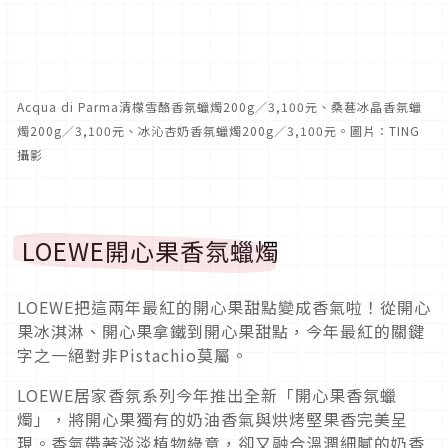
Acqua di Parma清檬雪酪香氛蠟燭200g／3,100元、桑葚冰晶香氛蠟
燭200g／3,100元、冰沁杏奶香氛蠟燭200g／3,100元。圖片：TING
攝影
LOEWE開心果香氛蠟燭
LOEWE把這兩年最紅的開心果甜點變成香氣啦！從開心
果冰淇淋、開心果拿鐵到開心果甜點，今年最紅的關鍵
字之一絕對非Pistachio莫屬。
LOEWE居家香氛系列今年推出全新「開心果香氛蠟
燭」，將開心果獨有的奶油香氣與烘烤堅果香完美呈
現。香氣帶著淡淡植物綠意，卻又融合溫潤細膩的奶香