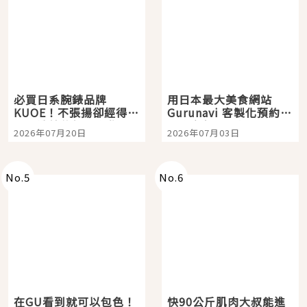
必買日系腕錶品牌
用日本最大美食網站
KUOE！不張揚卻經得起
Gurunavi 客製化預約九
時間洗鍊的經典之作五
大都市餐廳，打造專屬
2026年07月20日
2026年07月03日
選
美食體驗！
No.
5
No.
6
在GU看到就可以包色！
快90公斤肌肉大叔能進