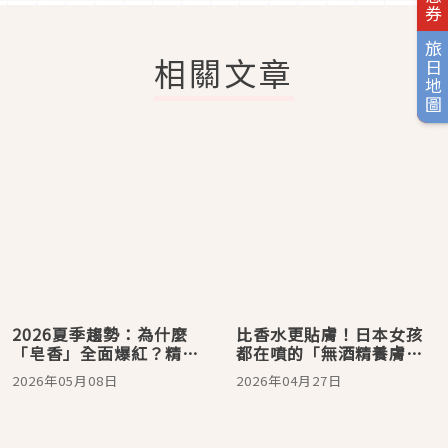
旅日地圖
相關文章
2026夏季趨勢：為什麼
比香水更貼膚！日本女孩
「皂香」全面爆紅？精選
都在噴的「無酒精養膚香
8 款日本女生激推「高級
氛」，夏日流汗不變味，
2026年05月08日
2026年04月27日
偽體香」，第一名是曬過
敏感肌必收藏
太陽的白襯衫感