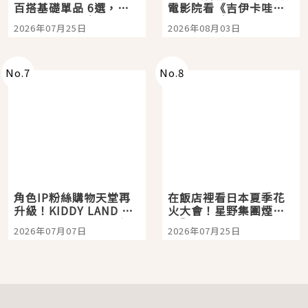
百搭基礎單品 6選，閉
電影院看《吉伊卡哇》
眼全收也不心疼
嗎？日本重金屬樂團
2026年07月25日
2026年08月03日
「打首」會長與nagano
老師一同給出了答案
No.
7
No.
8
角色IP粉絲購物天堂再
在飯店裡看日本夏季花
升級！KIDDY LAND 原
火大會！星野集團煙火
宿店吉伊卡哇迎客，新
景觀飯店6選，讓你不用
2026年07月07日
2026年07月25日
開幕 OMOKADO 店3分
人擠人悠閒欣賞
即達