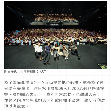
圖文提供：大鴻藝術BIG ART
為了籌備此次演出，Yuika提前抵台彩排，就是為了要
呈現完美演出。昨日松山機場湧入近200名歌迷熱情接
機，讓她開心表示：「真的非常感動、也謝謝大家！」
並頻頻向現場呼喊她名字的歌迷揮手致意，親切互動展
現滿滿誠意。