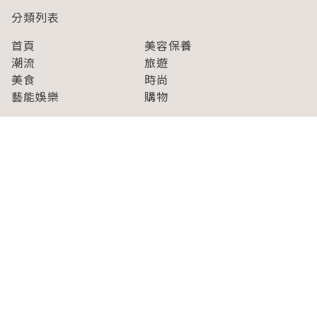
分類列表
首頁
美容保養
潮流
旅遊
美食
時尚
藝能娛樂
購物
關於Japaholic
關於我們
免責事項
寫手招募
Japaholic Girls招募
廣告、合作洽談
關鍵字列表
お問い合わせ