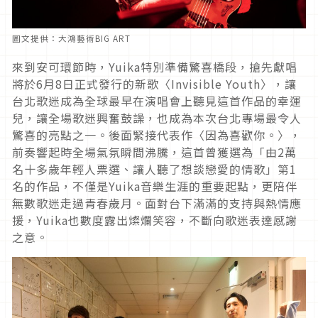
圖文提供：大鴻藝術BIG ART
來到安可環節時，Yuika特別準備驚喜橋段，搶先獻唱
將於6月8日正式發行的新歌〈Invisible Youth〉，讓
台北歌迷成為全球最早在演唱會上聽見這首作品的幸運
兒，讓全場歌迷興奮鼓譟，也成為本次台北專場最令人
驚喜的亮點之一。後面緊接代表作〈因為喜歡你。〉，
前奏響起時全場氣氛瞬間沸騰，這首曾獲選為「由2萬
名十多歲年輕人票選、讓人聽了想談戀愛的情歌」第1
名的作品，不僅是Yuika音樂生涯的重要起點，更陪伴
無數歌迷走過青春歲月。面對台下滿滿的支持與熱情應
援，Yuika也數度露出燦爛笑容，不斷向歌迷表達感謝
之意。