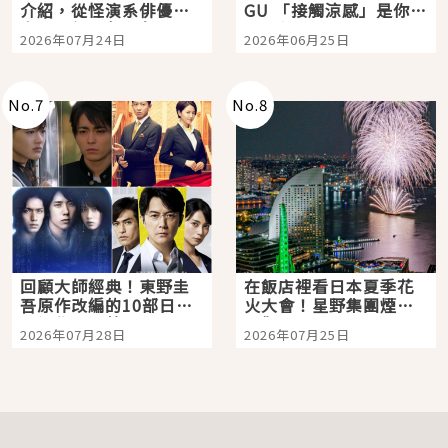
介紹，從怪演系俳優走
GU 「接觸涼感」是你的
向國民級日劇主角
夏日救星
2026年07月24日
2026年06月25日
No.
7
No.
8
回顧大師經典！東野圭
在飯店裡看日本夏季花
吾原作改編的10部日本
火大會！星野集團煙火
影視作品推薦
景觀飯店6選，讓你不用
2026年07月28日
2026年07月25日
人擠人悠閒欣賞