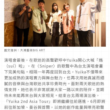
圖文提供：大鴻藝術BIG ART
演唱會最後，在歌迷的高聲歡呼中Yuika開心大喊「媠
（suí）啦」，在〈Sniper〉的歌聲中為台北演唱會畫
下完美句點。相隔一年再度回到台北，Yuika不僅帶來
更加成熟的演唱實力與舞台魅力，也再次用她真誠而細
膩的音樂與台灣歌迷共享珍貴時光。面對兩天歌迷的熱
情支持，她也表示非常感謝大家一路以來的陪伴，並期
待未來能再來台與大家相見。結束台北兩場演出後，
「Yuika 2nd Asia Tour」即將繼續往前邁進，6月即將
前往新加坡、曼谷與首爾，以她的創作能量與嘹亮歌聲