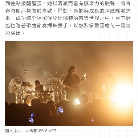
到差點掀翻屋頂。她以清澈而富有感染力的歌聲，將青
春時期那些關於喜歡、悸動、迷惘與成長的情感娓娓道
來，成功讓全場沉浸於她獨特的音樂世界之中。台下歌
迷也隨著歌曲節奏揮舞雙手，以熱烈掌聲回應每一段精
彩演出。
圖文提供：大鴻藝術BIG ART