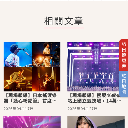
相關文章
旅日優惠券
旅日地圖
【現場報導】日本搖滾樂
【現場報導】櫻坂46終於
團「通心粉鉛筆」首度登
站上國立競技場，14萬人
台，「水啦！」連發，粉
於櫻花樹下共許幸福約定
2026年04月17日
2026年04月27日
絲開心 HIGH 跳全場