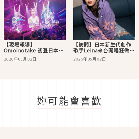
【現場報導】
【訪問】日本新生代創作
Omoinotake 初登日本武
歌手Leina來台開唱狂做功
道館，跨越幾億光年迎來
課！為對發票學中文「想
2026年05月02日
2026年05月02日
滿場星光！最強盟友小笹
中獎再回來」
大輔驚喜登場
妳可能會喜歡