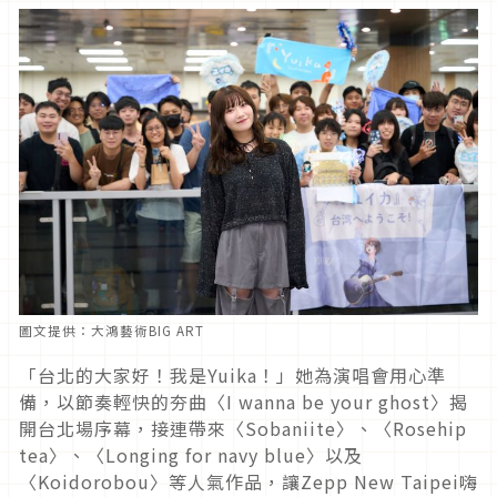
圖文提供：大鴻藝術BIG ART
「台北的大家好！我是Yuika！」她為演唱會用心準
備，以節奏輕快的夯曲〈I wanna be your ghost〉揭
開台北場序幕，接連帶來〈Sobaniite〉、〈Rosehip
tea〉、〈Longing for navy blue〉以及
〈Koidorobou〉等人氣作品，讓Zepp New Taipei嗨