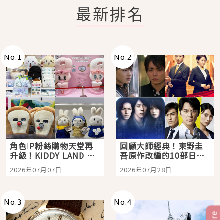
最新排名
No.
1
No.
2
角色IP粉絲購物天堂再
回顧大師經典！東野圭
升級！KIDDY LAND 原
吾原作改編的10部日本
宿店吉伊卡哇迎客，新
影視作品推薦
2026年07月07日
2026年07月28日
開幕 OMOKADO 店3分
即達
No.
3
No.
4