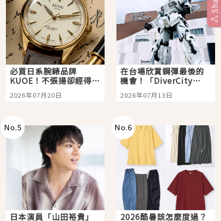
Share
必買日系腕錶品牌
在台場欣賞鋼彈最後的
KUOE！不張揚卻經得起
機會！「DiverCity
時間洗鍊的經典之作五
Tokyo Plaza」搭船、
2026年07月20日
2026年07月13日
選
購物、美食及夜景，一
次全體驗
No.
5
No.
6
日本演員「山田裕貴」
2026酷暑該怎麼度過？