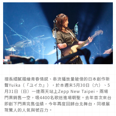
擅長細膩描繪青春情感、串流播放量破億的日本創作新
聲Yuika（『ユイカ』），於本週末5月30日（六）、5
月31日（日）一連兩天站上Zepp New Taipei，兩場
門票銷售一空，吸4400名歌迷進場朝聖。去年首次來台
即創下門票完售佳績，今年再度回歸台北舞台，同樣展
現驚人的人氣與號召力。