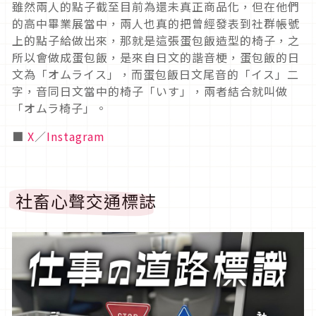
雖然兩人的點子截至目前為還未真正商品化，但在他們
的高中畢業展當中，兩人也真的把曾經發表到社群帳號
上的點子給做出來，那就是這張蛋包飯造型的椅子，之
所以會做成蛋包飯，是來自日文的諧音梗，蛋包飯的日
文為「オムライス」，而蛋包飯日文尾音的「イス」二
字，音同日文當中的椅子「いす」，兩者結合就叫做
「オムラ椅子」。
■
X
／
Instagram
社畜心聲交通標誌