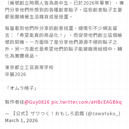
（帳號創立時兩人皆為高中生，已於2026年畢業），專
門分享他們所想到的各種創意點子，這些創意點子主要
都是圍繞著生活雜貨或是扭蛋。
每當看到他們所分享的創意扭蛋，總吸引不少網友留
言：「希望能真的商品化！」，而促使他們創立這個帳
號的契機，一方面除了是分享他們源源不絕的點子之
外，另一方面也是希望他們的點子能被廠商給相中，轉
化為實體商品。
東京都立工芸高等学校
卒展2026
「オムラ椅子」
製作者様
@Guy0826
pic.twitter.com/aHBcEAGBkq
— 【公式】ザワつく！おもしろ図鑑 (@zawatuku_)
March 1, 2026