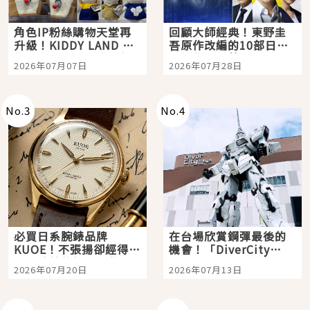
角色IP粉絲購物天堂再
回顧大師經典！東野圭
升級！KIDDY LAND 原
吾原作改編的10部日本
宿店吉伊卡哇迎客，新
影視作品推薦
2026年07月07日
2026年07月28日
開幕 OMOKADO 店3分
即達
No.
3
No.
4
必買日系腕錶品牌
在台場欣賞鋼彈最後的
KUOE！不張揚卻經得起
機會！「DiverCity
時間洗鍊的經典之作五
Tokyo Plaza」搭船、
2026年07月20日
2026年07月13日
選
購物、美食及夜景，一
次全體驗