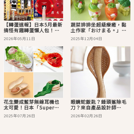
【轉蛋速報】日本5月最新
蔬菜排排坐超級療癒，黏
搞怪有趣轉蛋懶人包！將
土作家「おけまる。」所
日本國民行李箱隨身帶著
帶來的食物擬人黏土模型
2026年05月11日
2025年12月04日
走
花生變成藍芽無線耳機也
眼鏡蛇飯匙？錘頭鯊除毛
太可愛！日本「Super
刀？來自產品設計師
Market KAKAMU」推出的
「ishikawakazuya（いし
2025年07月26日
2026年02月26日
創意超市小物
かわかずや）」的創意發
想