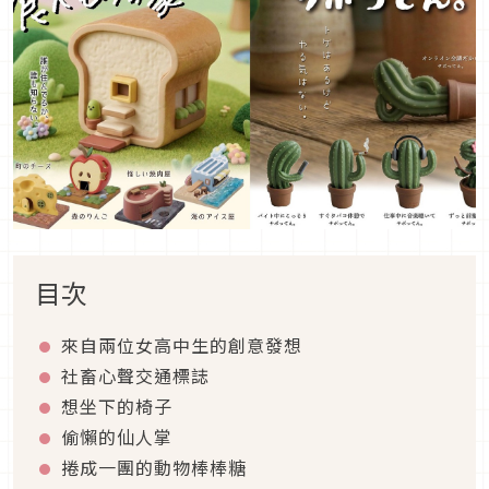
目次
來自兩位女高中生的創意發想
社畜心聲交通標誌
想坐下的椅子
偷懶的仙人掌
捲成一團的動物棒棒糖