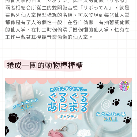
兩者相結合所誕生的雙關諧音梗「サボってん」，就是
這系列仙人掌模型構想的名稱。可以發現到每盆仙人掌
都像是有了人的個性一般，在各自偷懶，有抽著菸偷懶
的仙人掌、在打工時偷偷滑手機偷懶的仙人掌，也有在
工作中戴著耳機聽音樂偷懶的仙人掌。
捲成一團的動物棒棒糖