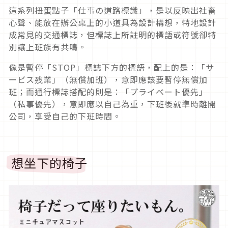
這系列扭蛋點子「仕事の道路標識」，是以反映出社畜
心聲、能放在辦公桌上的小道具為設計構想，特地設計
成常見的交通標誌，但標誌上所註明的標語或符號卻特
別讓上班族有共鳴。
像是暫停「STOP」標誌下方的標語，配上的是：「サ
ービス残業」（無償加班），意即應該要暫停無償加
班；而通行標誌搭配的則是：「プライベート優先」
（私事優先），意即應以自己為重，下班後就準時離開
公司，享受自己的下班時間。
想坐下的椅子