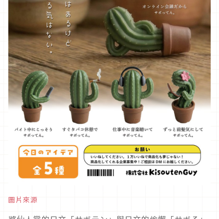
圖片來源
將仙人掌的日文「サボテン」與日文的偷懶「サボる」