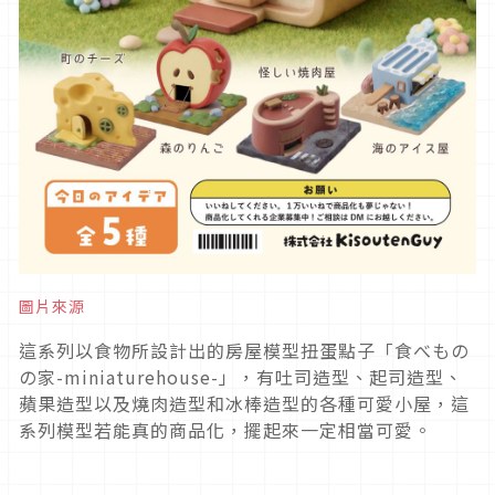
圖片來源
這系列以食物所設計出的房屋模型扭蛋點子「食べもの
の家-miniaturehouse-」，有吐司造型、起司造型、
蘋果造型以及燒肉造型和冰棒造型的各種可愛小屋，這
系列模型若能真的商品化，擺起來一定相當可愛。