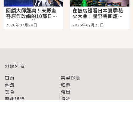
回顧大師經典！東野圭
在飯店裡看日本夏季花
吾原作改編的10部日本
火大會！星野集團煙火
影視作品推薦
景觀飯店6選，讓你不用
2026年07月28日
2026年07月25日
人擠人悠閒欣賞
分類列表
首頁
美容保養
潮流
旅遊
美食
時尚
藝能娛樂
購物
關於Japaholic
關於我們
免責事項