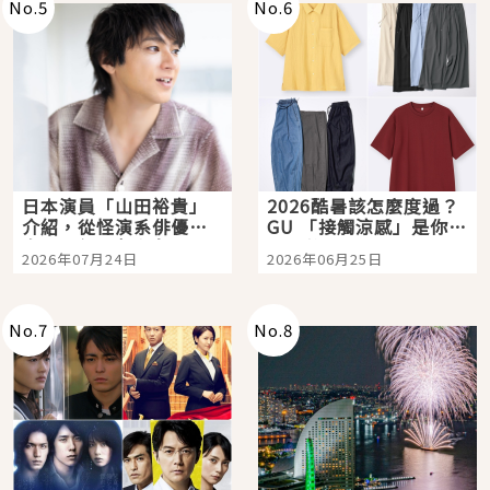
No.
5
No.
6
日本演員「山田裕貴」
2026酷暑該怎麼度過？
介紹，從怪演系俳優走
GU 「接觸涼感」是你的
向國民級日劇主角
夏日救星
2026年07月24日
2026年06月25日
No.
7
No.
8