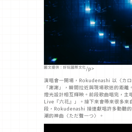
圖文提供：好玩國際文化
/p>
演唱會一開場，Rokudenashi 以〈
「謝謝」，瞬間拉近與現場歌迷的距離。
燈光設計相互輝映。前段歌曲唱完，主唱ni
Live『六花』」。接下來會帶來很多
段，Rokudenashi 接連獻唱許多動
潮的神曲〈ただ聲一つ〉。