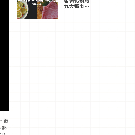
客製化預約
九大都市餐
廳，打造專
屬美食體
驗！
。後
站起