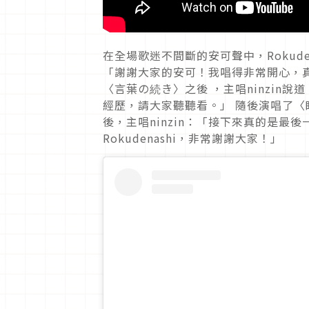
在全場歌迷不間斷的安可聲中，Rokuden
「謝謝大家的安可！我唱得非常開心，
〈言葉の続き〉之後 ，主唱ninzin
經歷，請大家聽聽看。」 隨後演唱了〈
後，主唱ninzin：「接下來真的是最
Rokudenashi，非常謝謝大家！」