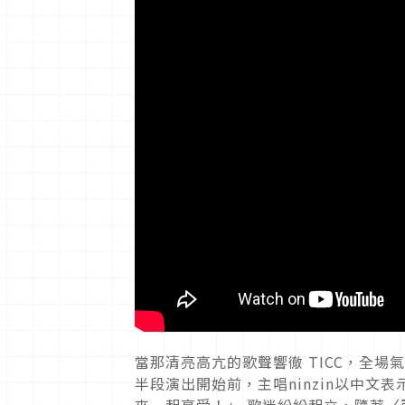
當那清亮高亢的歌聲響徹 TICC，全場
半段演出開始前，主唱ninzin以中文