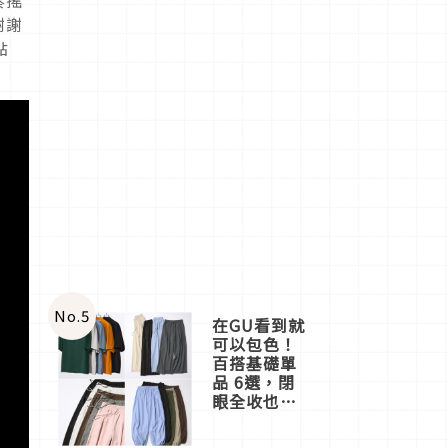
奏搖
謝謝
點
No.
5
在GU看到就
可以包色！
百搭基礎單
品 6選，閉
眼全收也不
心疼