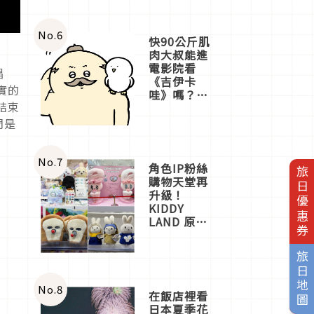
No.
6
快90公斤肌
肉大叔能進
電影院看
唱
《吉伊卡
實的
哇》嗎？日
結束
本重金屬樂
團「打首」
們是
會長與
nagano老師
一同給出了
No.
7
角色IP粉絲
旅日優惠券
答案
購物天堂再
升級！
KIDDY
LAND 原宿
店吉伊卡哇
迎客，新開
旅日地圖
幕
OMOKADO
店3分即達
No.
8
在飯店裡看
日本夏季花