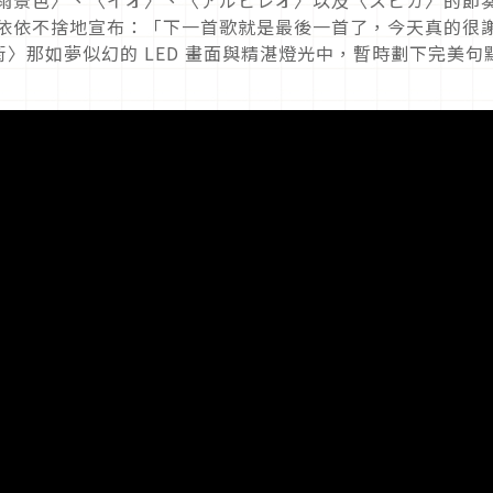
〈雨景色〉、〈イオ〉、〈アルビレオ〉以及〈スピカ〉的節
in依依不捨地宣布：「下一首歌就是最後一首了，今天真的很
〉那如夢似幻的 LED 畫面與精湛燈光中，暫時劃下完美句