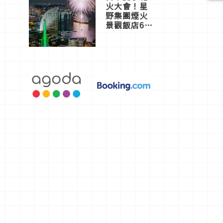
火大會！星
野集團煙火
景觀飯店6
選，讓你不
用人擠人悠
閒欣賞