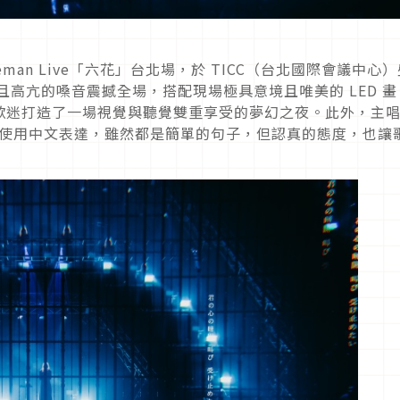
 Oneman Live「六花」台北場，於 TICC（台北國際會議中心
亮且高亢的嗓音震撼全場，搭配現場極具意境且唯美的 LED 畫
歌迷打造了一場視覺與聽覺雙重享受的夢幻之夜。此外，主
幾乎全程使用中文表達，雖然都是簡單的句子，但認真的態度，也讓