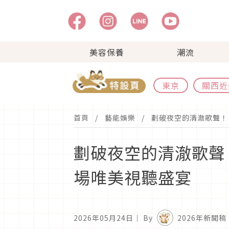
美容保養
潮流
東京
關西近
首頁
藝能娛樂
劃破夜空的清澈歌聲！ R
劃破夜空的清澈歌聲！ 
場唯美視聽盛宴
2026年05月24日
｜ By
2026年新聞稿