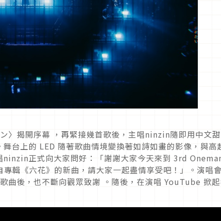
カロン〉揭開序幕 ，再緊接幾首歌後，主唱ninzin隨即用中文
舞台上的 LED 隨著歌曲情境變換著如詩如畫的影像，與高
nzin正式向大家問好：「謝謝大家今天來到 3rd Onema
來自專輯《六花》的新曲，請大家一起盡情享受吧！」。演唱
聽的歌曲後，也不斷向觀眾致謝 。隨後，在演唱 YouTube 掀