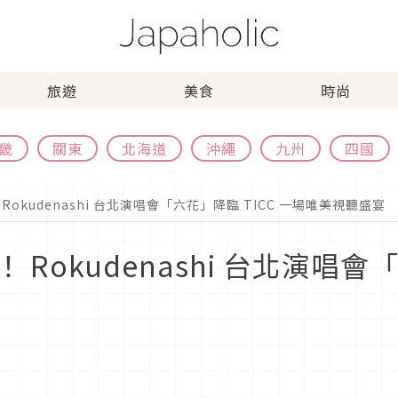
旅遊
美食
時尚
畿
關東
北海道
沖繩
九州
四國
okudenashi 台北演唱會「六花」降臨 TICC 一場唯美視聽盛宴
Rokudenashi 台北演唱會「