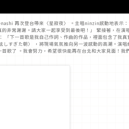
ashi 再次登台帶來〈星寂夜〉 。主唱ninzin感動地表示：
真的非常謝謝。請大家一起享受到最後吧！」 緊接著，在演
說道： 「下一首歌是我自己作詞、作曲的作品，裡面包含了我真
眩しすぎた朝〉 ，將現場氣氛推向另一波感動的高潮。演唱
後一首歌了 。我會努力，希望很快能再在台北和大家見面！我