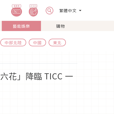
繁體中文
藝能娛樂
購物
中部北陸
中國
東北
六花」降臨 TICC 一