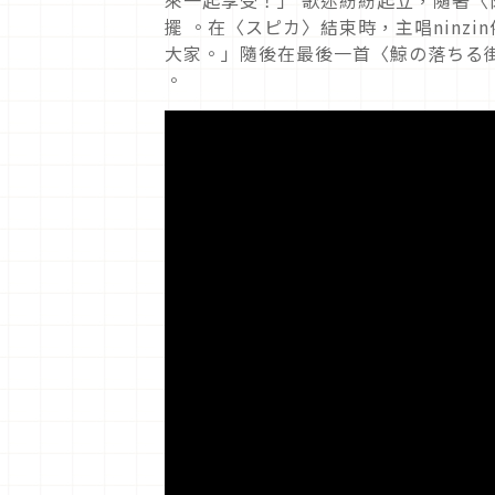
來一起享受！」 歌迷紛紛起立，隨著
擺 。在〈スピカ〉結束時，主唱ninz
大家。」隨後在最後一首〈鯨の落ちる街
。