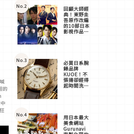
體驗
No.
2
回顧大師經
典！東野圭
吾原作改編
的10部日本
影視作品推
薦
No.
3
必買日系腕
錶品牌
KUOE！不
張揚卻經得
甜喊
起時間洗鍊
超的
的經典之作
n
五選
會中
起狂
No.
4
用日本最大
美食網站
Gurunavi