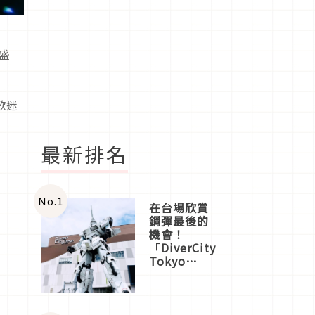
）盛
唱
歌迷
最新排名
No.
1
在台場欣賞
鋼彈最後的
機會！
「DiverCity
Tokyo
Plaza」搭
船、購物、
美食及夜
景，一次全