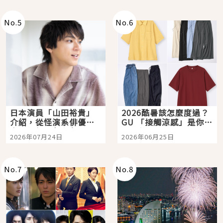
次全體驗
No.
5
No.
6
日本演員「山田裕貴」
2026酷暑該怎麼度過？
介紹，從怪演系俳優走
GU 「接觸涼感」是你的
向國民級日劇主角
夏日救星
2026年07月24日
2026年06月25日
No.
7
No.
8