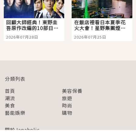
回顧大師經典！東野圭
在飯店裡看日本夏季花
吾原作改編的10部日本
火大會！星野集團煙火
影視作品推薦
景觀飯店6選，讓你不用
2026年07月28日
2026年07月25日
人擠人悠閒欣賞
分類列表
首頁
美容保養
潮流
旅遊
美食
時尚
藝能娛樂
購物
關於Japaholic