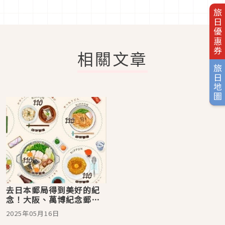
旅日優惠券
相關文章
旅日地圖
去日本郵局得到美好的紀
念！大阪、萬博紀念郵票
跟夏季限定郵筒明信片
2025年05月16日