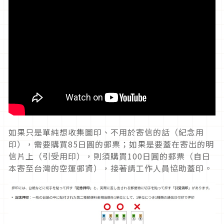
如果只是單純想收集圖印、不用於寄信的話（紀念用
印），需要購買85日圓的郵票；如果是要蓋在寄出的明
信片上（引受用印），則須購買100日圓的郵票（自日
本寄至台灣的空運郵資），接著請工作人員協助蓋印。