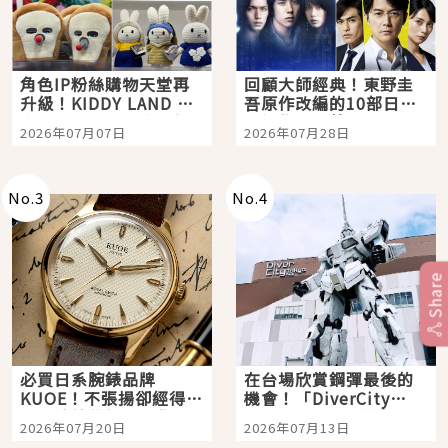
角色IP粉絲購物天堂再
回顧大師經典！東野圭
升級！KIDDY LAND 原
吾原作改編的10部日本
宿店吉伊卡哇迎客，新
影視作品推薦
2026年07月07日
2026年07月28日
開幕 OMOKADO 店3分
即達
No.
3
No.
4
Share
必買日系腕錶品牌
在台場欣賞鋼彈最後的
KUOE！不張揚卻經得起
機會！「DiverCity
時間洗鍊的經典之作五
Tokyo Plaza」搭船、
2026年07月20日
2026年07月13日
選
購物、美食及夜景，一