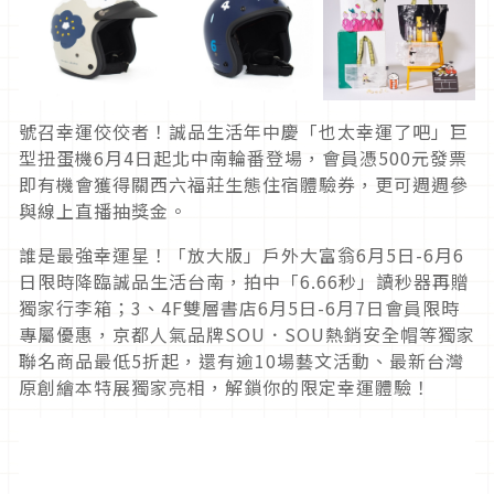
號召幸運佼佼者！誠品生活年中慶「也太幸運了吧」巨
型扭蛋機6月4日起北中南輪番登場，會員憑500元發票
即有機會獲得關西六福莊生態住宿體驗券，更可週週參
與線上直播抽獎金。
誰是最強幸運星！「放大版」戶外大富翁6月5日-6月6
日限時降臨誠品生活台南，拍中「6.66秒」讀秒器再贈
獨家行李箱；3、4F雙層書店6月5日-6月7日會員限時
專屬優惠，京都人氣品牌SOU．SOU熱銷安全帽等獨家
聯名商品最低5折起，還有逾10場藝文活動、最新台灣
原創繪本特展獨家亮相，解鎖你的限定幸運體驗！