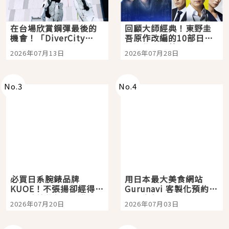
在台場欣賞鋼彈最後的
回顧大師經典！東野圭
機會！「DiverCity
吾原作改編的10部日本
Tokyo Plaza」搭船、
影視作品推薦
2026年07月13日
2026年07月28日
購物、美食及夜景，一
次全體驗
No.
3
No.
4
必買日系腕錶品牌
用日本最大美食網站
KUOE！不張揚卻經得起
Gurunavi 客製化預約九
時間洗鍊的經典之作五
大都市餐廳，打造專屬
2026年07月20日
2026年07月03日
選
美食體驗！