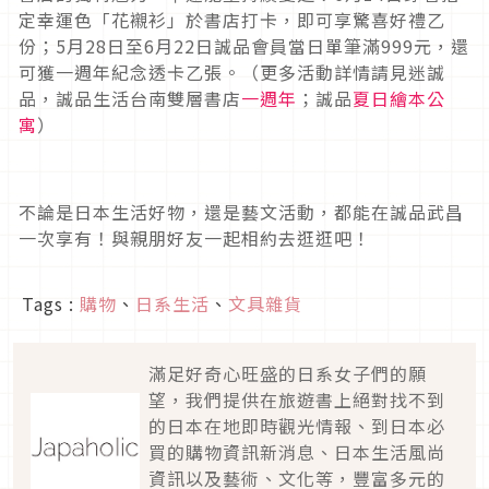
定幸運色「花襯衫」於書店打卡，即可享驚喜好禮乙
份；5月28日至6月22日誠品會員當日單筆滿999元，還
可獲一週年紀念透卡乙張。（更多活動詳情請見迷誠
品，誠品生活台南雙層書店
一週年
；誠品
夏日繪本公
寓
）
不論是日本生活好物，還是藝文活動，都能在誠品武昌
一次享有！與親朋好友一起相約去逛逛吧！
Tags :
購物
、
日系生活
、
文具雜貨
滿足好奇心旺盛的日系女子們的願
望，我們提供在旅遊書上絕對找不到
的日本在地即時觀光情報、到日本必
買的購物資訊新消息、日本生活風尚
資訊以及藝術、文化等，豐富多元的