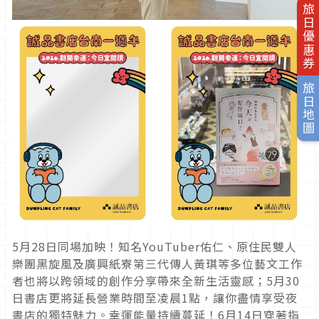
旅日優惠券
旅日地圖
5月28日同場加映！知名YouTuber佑仁、原住民雙人
樂團黑旋風及廣興紙寮第三代傳人黃琪等多位藝文工作
者也將以跨領域的創作分享帶來全新生活靈感；5月30
日書店更將延長營業時間至凌晨1點，讓你盡情享受夜
書店的獨特魅力。幸運能量持續蔓延！6月14日穿著指