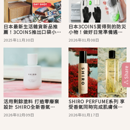
日本最新生活雜貨新品推
日本3COINS買得到的防災
薦！3COINS推出口袋小相
小物！做好日常準備遇到
機姊妹款
急難也不慌
2025年11月30日
2026年01月08日
Share
活用剩餘塗料 打造零廢棄
SHIRO PERFUME系列 享
設計 SHIRO全新香氣
受香氣同時完成肌膚保養
「ZERO 花舞芍藥」登
12種香氣的「身體噴霧」
2026年02月09日
2026年01月17日
場！
首次登場