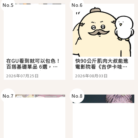
No.
5
No.
6
在GU看到就可以包色！
快90公斤肌肉大叔能進
百搭基礎單品 6選，閉
電影院看《吉伊卡哇》
眼全收也不心疼
嗎？日本重金屬樂團
2026年07月25日
2026年08月03日
「打首」會長與nagano
老師一同給出了答案
No.
7
No.
8