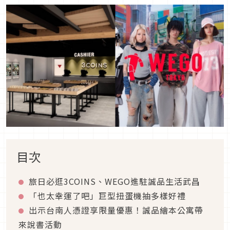
目次
旅日必逛3COINS、WEGO進駐誠品生活武昌
「也太幸運了吧」巨型扭蛋機抽多樣好禮
出示台南人憑證享限量優惠！誠品繪本公寓帶
來說書活動