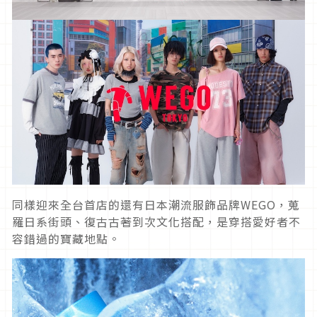
同樣迎來全台首店的還有日本潮流服飾品牌WEGO，蒐
羅日系街頭、復古古著到次文化搭配，是穿搭愛好者不
容錯過的寶藏地點。