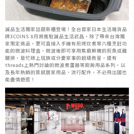
誠品生活獨家話題新櫃登場！全台首家日本生活雜貨品
牌3COINS 8月將進駐誠品生活武昌，除了帶來台灣獨
家限定商品，更可直接入手擁有煎烤炊煮等六種烹飪功
能的微波料理盒，微波後即可享用焦痕鮮嫩的煎魚或雞
腿排，是忙碌上班族或分憂家事的超級救星，還有
threads上熱門討論的微波煮蛋器等廚房用品系列，以
及長年熱銷的質感居家用品、流行配件，不必飛出國也
能盡情遊逛！