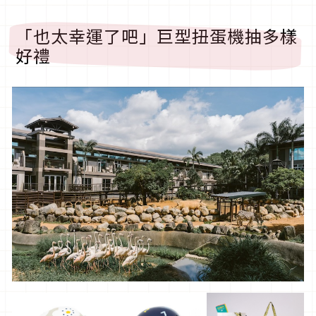
「也太幸運了吧」巨型扭蛋機抽多樣
好禮