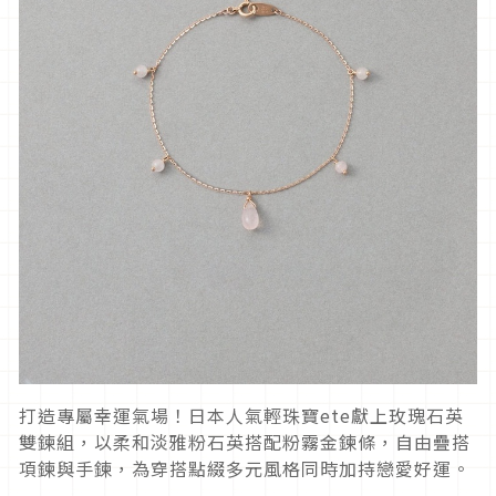
打造專屬幸運氣場！日本人氣輕珠寶ete獻上玫瑰石英
雙鍊組，以柔和淡雅粉石英搭配粉霧金鍊條，自由疊搭
項鍊與手鍊，為穿搭點綴多元風格同時加持戀愛好運。