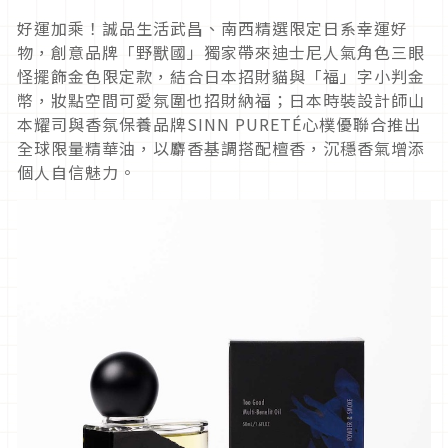
好運加乘！誠品生活武昌、南西精選限定日系幸運好
物，創意品牌「野獸國」獨家帶來迪士尼人氣角色三眼
怪擺飾金色限定款，結合日本招財貓與「福」字小判金
幣，妝點空間可愛氛圍也招財納福；日本時裝設計師山
本耀司與香氛保養品牌SINN PURETÉ心樸優聯合推出
全球限量精華油，以麝香基調搭配檀香，沉穩香氣增添
個人自信魅力。