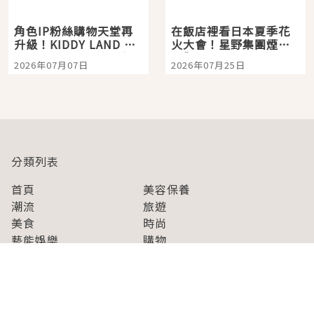
角色IP粉絲購物天堂再
在飯店裡看日本夏季花
升級！KIDDY LAND 原
火大會！星野集團煙火
宿店吉伊卡哇迎客，新
景觀飯店6選，讓你不用
2026年07月07日
2026年07月25日
開幕 OMOKADO 店3分
人擠人悠閒欣賞
即達
分類列表
首頁
美容保養
潮流
旅遊
美食
時尚
藝能娛樂
購物
關於Japaholic
關於我們
免責事項