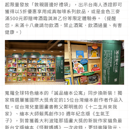
起限量發放「敦親厝邊好禮袋」，出示台南人憑證即可
獲得以5折優惠享用成真咖啡系列飲品，或是金色三麥
滿500元即贈啤酒霜淇淋乙份等限定體驗券。（提醒
您，未滿十八歲請勿飲酒．禁止酒駕．飲酒過量、有害
健康。）
蒐羅全球特色繪本的「誠品繪本公寓」同步換新裝！獨
家精選屢獲國際大獎肯定的15位台灣繪本創作者作品入
駐，從台灣兒童圖畫書教父鄭明進的《十二生肖來我
家》、繪本大師賴馬創作30 週年紀念版《生氣王
子》，到曾獲義大利波隆那插畫大獎的新銳作家貓魚最
新台文版繪本《怪獸媽媽》一次收錄，更特邀陳致元、