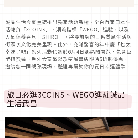
誠品生活今夏重磅推出獨家話題新櫃，全台首家日本生
活雜貨「3COINS」、潮流指標「WEGO」進駐，以及
人氣保養香氛「SHIRO」，將最前線的日系質感生活與
街頭次文化完美重現。此外，充滿驚喜的年中慶「也太
幸運了吧」系列活動也將於6月4日起熱鬧開跑，包含巨
型扭蛋機、戶外大富翁以及雙層書店限時5折起優惠，
邀請您一同親臨現場，邂逅專屬於你的夏日幸運體驗。
旅日必逛3COINS、WEGO進駐誠品
生活武昌