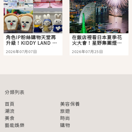
角色IP粉絲購物天堂再
在飯店裡看日本夏季花
升級！KIDDY LAND 原
火大會！星野集團煙火
宿店吉伊卡哇迎客，新
景觀飯店6選，讓你不用
2026年07月07日
2026年07月25日
開幕 OMOKADO 店3分
人擠人悠閒欣賞
即達
分類列表
首頁
美容保養
潮流
旅遊
美食
時尚
藝能娛樂
購物