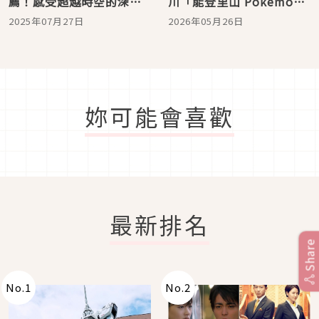
薦！感受超越時空的深度
川「能登里山 Pokémon
旅遊方案
With You 機場」夢幻登場
2025年07月27日
2026年05月26日
妳可能會喜歡
最新排名
Share
No.
1
No.
2