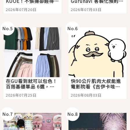
KUOE！不張揚卻經得起
Gurunavi 客製化預約九
時間洗鍊的經典之作五
大都市餐廳，打造專屬
2026年07月20日
2026年07月03日
選
美食體驗！
No.
5
No.
6
在GU看到就可以包色！
快90公斤肌肉大叔能進
百搭基礎單品 6選，閉
電影院看《吉伊卡哇》
眼全收也不心疼
嗎？日本重金屬樂團
2026年07月25日
2026年08月03日
「打首」會長與nagano
老師一同給出了答案
No.
7
No.
8