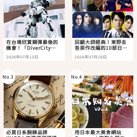
在台場欣賞鋼彈最後的
回顧大師經典！東野圭
機會！「DiverCity
吾原作改編的10部日本
Tokyo Plaza」搭船、
影視作品推薦
2026年07月13日
2026年07月28日
購物、美食及夜景，一
次全體驗
No.
3
No.
4
必買日系腕錶品牌
用日本最大美食網站