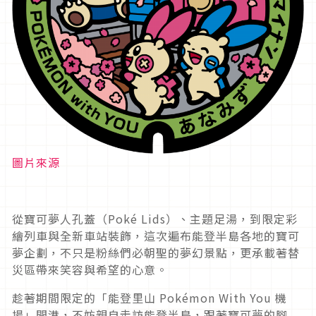
圖片來源
從寶可夢人孔蓋（Poké Lids）、主題足湯，到限定彩
繪列車與全新車站裝飾，這次遍布能登半島各地的寶可
夢企劃，不只是粉絲們必朝聖的夢幻景點，更承載著替
災區帶來笑容與希望的心意。
趁著期間限定的「能登里山 Pokémon With You 機
場」開港，不妨親自走訪能登半島，跟著寶可夢的腳