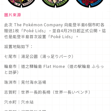
圖片來源
此次 The Pokémon Company 向能登半島6個市町各
贈送1枚「Poké Lids」，並自4月29日起正式公開。這
也是能登半島首次設置「Poké Lids」。
設置地點如下：
七尾市｜湯足公園（湯っ足りパーク）
輪島市｜道之驛輪島 Flat Home（道の駅輪島 ふらっ
と訪夢）
珠洲市｜見付海水浴場
志賀町｜世界一長的長椅（世界一長いベンチ）
穴水町｜穴水站