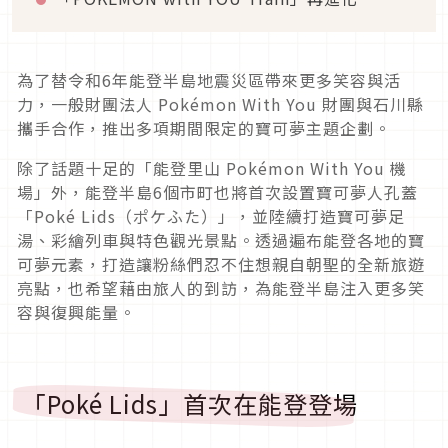
為了替令和6年能登半島地震災區帶來更多笑容與活
力，一般財團法人 Pokémon With You 財團與石川縣
攜手合作，推出多項期間限定的寶可夢主題企劃。
除了話題十足的「能登里山 Pokémon With You 機
場」外，能登半島6個市町也將首次設置寶可夢人孔蓋
「Poké Lids（ポケふた）」，並陸續打造寶可夢足
湯、彩繪列車與特色觀光景點。透過遍布能登各地的寶
可夢元素，打造讓粉絲們忍不住想親自朝聖的全新旅遊
亮點，也希望藉由旅人的到訪，為能登半島注入更多笑
容與復興能量。
「Poké Lids」首次在能登登場