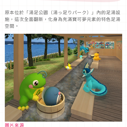
原本位於「湯足公園（湯っ足りパーク）」內的足湯設
施，這次全面翻新，化身為充滿寶可夢元素的特色足湯
空間。
圖片來源