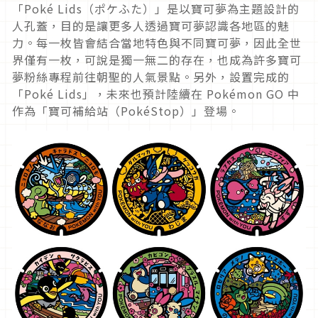
「Poké Lids（ポケふた）」是以寶可夢為主題設計的
人孔蓋，目的是讓更多人透過寶可夢認識各地區的魅
力。每一枚皆會結合當地特色與不同寶可夢，因此全世
界僅有一枚，可說是獨一無二的存在，也成為許多寶可
夢粉絲專程前往朝聖的人氣景點。另外，設置完成的
「Poké Lids」，未來也預計陸續在 Pokémon GO 中
作為「寶可補給站（PokéStop）」登場。