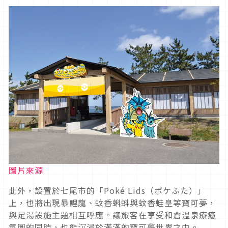
圖片來源
此外，設置於七尾市的「Poké Lids（ポケふた）」
上，也將出現暴鯉龍、蚊香蝌蚪與蚊香蛙皇等寶可夢，
與足湯設施主題相互呼應。讓旅客在享受和倉溫泉療癒
氛圍的同時，也能沉浸於滿滿的寶可夢世界之中。