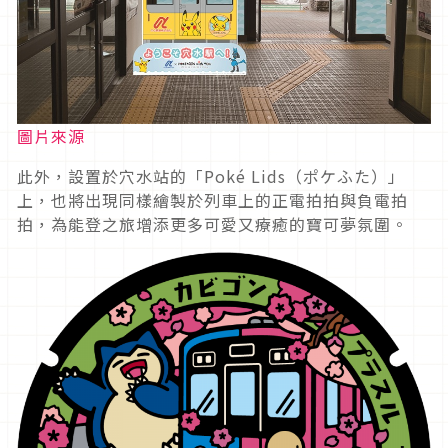
圖片來源
此外，設置於穴水站的「Poké Lids（ポケふた）」
上，也將出現同樣繪製於列車上的正電拍拍與負電拍
拍，為能登之旅增添更多可愛又療癒的寶可夢氛圍。