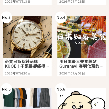
2026年07月13日
2026年07月28日
購物、美食及夜景，一
次全體驗
No.
3
No.
4
必買日系腕錶品牌
用日本最大美食網站
KUOE！不張揚卻經得起
Gurunavi 客製化預約九
時間洗鍊的經典之作五
大都市餐廳，打造專屬
2026年07月20日
2026年07月03日
選
美食體驗！
No.
5
No.
6