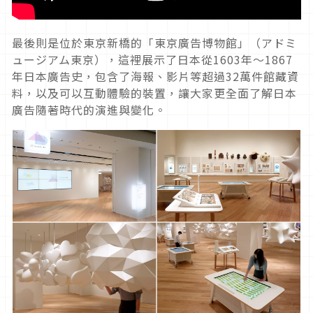
最後則是位於東京新橋的「東京廣告博物館」（アドミ
ュージアム東京），這裡展示了日本從1603年～1867
年日本廣告史，包含了海報、影片等超過32萬件館藏資
料，以及可以互動體驗的裝置，讓大家更全面了解日本
廣告隨著時代的演進與變化。