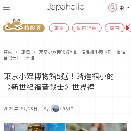
繁
東京
關西近畿
關東
首頁
旅遊
東京小眾博物館5選！踏進縮小的《新世紀福
音戰士》世界裡
東京小眾博物館5選！踏進縮小的
《新世紀福音戰士》世界裡
2026年05月28日
｜ By
9317