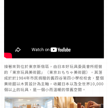
接著來到位於東京新宿區，由日本好玩具委員會所經營
的「東京玩具美術館」（東京おもちゃ美術館），其落
成於於1984年市民捐贈的舊四谷第四小學校校舍，整個
美術館以木質設計為主軸，收藏日本以及全世界10,000
個以上的玩具，是一個小而溫暖的懷舊空間。