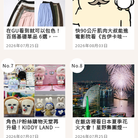
在GU看到就可以包色！
快90公斤肌肉大叔能進
百搭基礎單品 6選，閉
電影院看《吉伊卡哇》
眼全收也不心疼
嗎？日本重金屬樂團
2026年07月25日
2026年08月03日
「打首」會長與nagano
老師一同給出了答案
No.
7
No.
8
角色IP粉絲購物天堂再
在飯店裡看日本夏季花
升級！KIDDY LAND 原
火大會！星野集團煙火
宿店吉伊卡哇迎客，新
景觀飯店6選，讓你不用
2026年07月07日
2026年07月25日