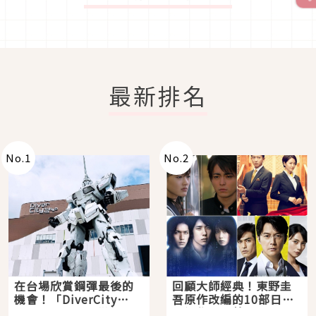
最新排名
No.
1
No.
2
在台場欣賞鋼彈最後的
回顧大師經典！東野圭
機會！「DiverCity
吾原作改編的10部日本
Tokyo Plaza」搭船、
影視作品推薦