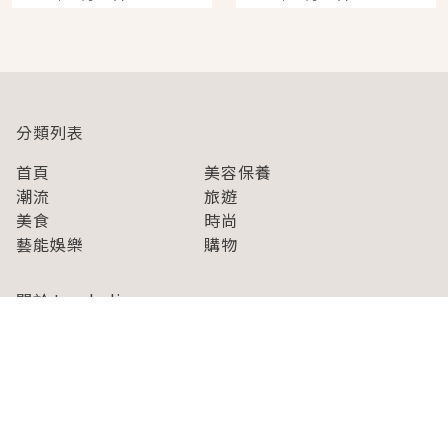
開幕 OMOKADO 店3分
人擠人悠閒欣賞
即達
分類列表
首頁
美容保養
潮流
旅遊
美食
時尚
藝能娛樂
購物
關於Japaholic
關於我們
免責事項
寫手招募
Japaholic Girls招募
廣告、合作洽談
關鍵字列表
お問い合わせ