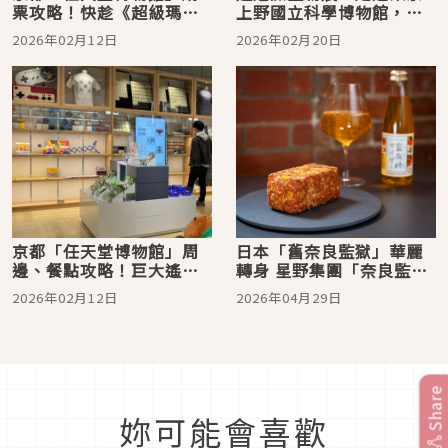
票攻略！快趁《超級瑪利
上野國立科學博物館，從
歐兄弟》40週年紀念來拿
科學視角探索生物的生存
2026年02月12日
2026年02月20日
限定票卡
極限
京都「任天堂博物館」周
日本「舊奈良監獄」華麗
邊、餐點攻略！巨大遙控
轉身 星野集團「奈良監獄
器抱枕、27萬種漢堡組
博物館」4月正式開館
2026年02月12日
2026年04月29日
合、寶可夢GO跟皮克敏玩
家也不能錯過
Share
妳可能會喜歡