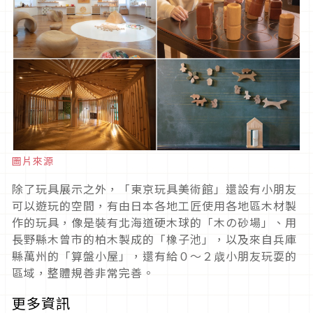
圖片來源
除了玩具展示之外，「東京玩具美術館」還設有小朋友
可以遊玩的空間，有由日本各地工匠使用各地區木材製
作的玩具，像是裝有北海道硬木球的「木の砂場」、用
長野縣木曾市的柏木製成的「橡子池」，以及來自兵庫
縣萬州的「算盤小屋」，還有給０～２歳小朋友玩耍的
區域，整體規善非常完善。
更多資訊