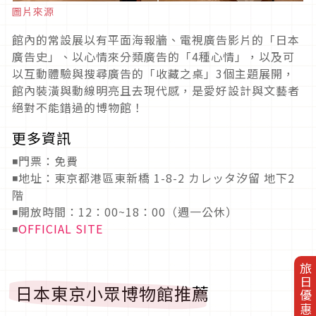
圖片來源
館內的常設展以有平面海報牆、電視廣告影片的「日本
廣告史」、以心情來分類廣告的「4種心情」，以及可
以互動體驗與搜尋廣告的「收藏之桌」3個主題展開，
館內裝潢與動線明亮且去現代感，是愛好設計與文藝者
絕對不能錯過的博物館！
更多資訊
◾門票：免費
◾地址：東京都港區東新橋 1-8-2 カレッタ汐留 地下2
階
◾開放時間：12：00~18：00（週一公休）
◾
OFFICIAL SITE
旅日優惠券
日本東京小眾博物館推薦