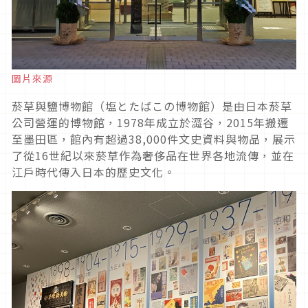
圖片來源
菸草與鹽博物館（塩とたばこの博物館）是由日本菸草
公司營運的博物館，1978年成立於澀谷，2015年搬遷
至墨田區，館內有超過38,000件文史資料與物品，展示
了從16世紀以來菸草作為奢侈品在世界各地流傳，並在
江戶時代傳入日本的歷史文化。