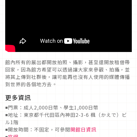
館內所有的展出都開放拍照、攝影，甚至還開放租借帶
回家，因為館方希望可以透過讓大家來參觀、拍攝，並
將其上傳到社群後，讓可能再也沒有人使用的媒體傳播
到世界的各個地方去。
更多資訊
◾門票：成人2,000日幣、學生1,000日幣
◾地址：東京都千代田區內神田2-3-6 楓（かえで）ビ
ル1階
◾開放時間：不固定，可參閱
開館日資訊
◾
官網