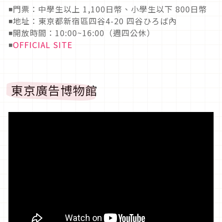
◾門票：中學生以上 1,100日幣、小學生以下 800日幣
◾地址：東京都新宿區四谷4-20 四谷ひろば內
◾開放時間：10:00~16:00（週四公休）
◾
OFFICIAL SITE
東京廣告博物館