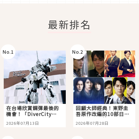
最新排名
No.
1
No.
2
在台場欣賞鋼彈最後的
回顧大師經典！東野圭
機會！「DiverCity
吾原作改編的10部日本
Tokyo Plaza」搭船、
影視作品推薦
2026年07月13日
2026年07月28日
購物、美食及夜景，一
次全體驗