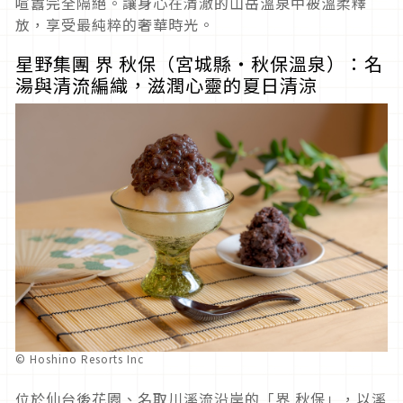
喧囂完全隔絕。讓身心在清澈的山岳溫泉中被溫柔釋
放，享受最純粹的奢華時光。
星野集團 界 秋保（宮城縣・秋保溫泉）：名
湯與清流編織，滋潤心靈的夏日清涼
© Hoshino Resorts Inc
位於仙台後花園、名取川溪流沿岸的「界 秋保」，以溪