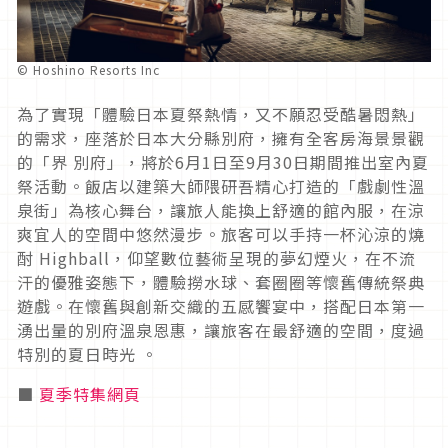
© Hoshino Resorts Inc
為了實現「體驗日本夏祭熱情，又不願忍受酷暑悶熱」
的需求，座落於日本大分縣別府，擁有全客房海景景觀
的「界 別府」，將於6月1日至9月30日期間推出室內夏
祭活動。飯店以建築大師隈研吾精心打造的「戲劇性溫
泉街」為核心舞台，讓旅人能換上舒適的館內服，在涼
爽宜人的空間中悠然漫步。旅客可以手持一杯沁涼的燒
酎 Highball，仰望數位藝術呈現的夢幻煙火，在不流
汗的優雅姿態下，體驗撈水球、套圈圈等懷舊傳統祭典
遊戲。在懷舊與創新交織的五感饗宴中，搭配日本第一
湧出量的別府溫泉恩惠，讓旅客在最舒適的空間，度過
特別的夏日時光 。
■
夏季特集網頁