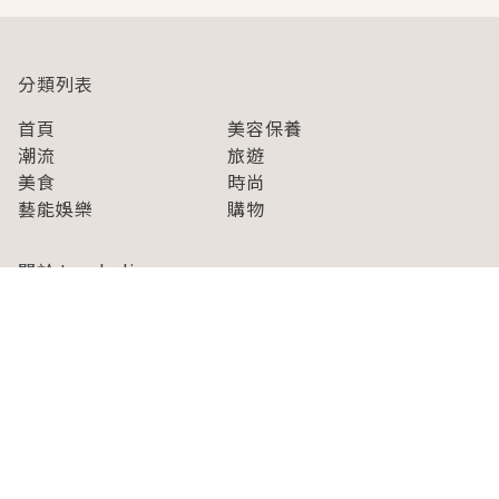
分類列表
首頁
美容保養
潮流
旅遊
美食
時尚
藝能娛樂
購物
關於Japaholic
關於我們
免責事項
寫手招募
Japaholic Girls招募
廣告、合作洽談
關鍵字列表
お問い合わせ