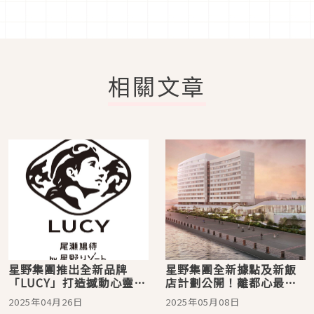
相關文章
星野集團推出全新品牌
星野集團全新據點及新飯
「LUCY」打造撼動心靈的
店計劃公開！離都心最近
山岳旅宿體驗
的 OMO7横浜 10月即可預
2025年04月26日
2025年05月08日
約，星野迷趕快筆記起來