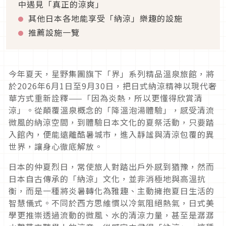
中遇見「真正的涼爽」
其他日本各地能享受「納涼」樂趣的設施
推薦設施一覽
今年夏天，星野集團旗下「界」系列精品溫泉旅館，將
於2026年6月1日至9月30日，把日式納涼精神以現代奢
華方式重新詮釋——「因為炎熱，所以更懂得欣賞清
涼」。從顛覆溫泉概念的「降溫泡湯體驗」，感受清流
微風的納涼空間，到體驗日本文化的夏祭活動，只要踏
入館內，便能遠離酷暑城市，進入靜謐與清涼包覆的異
世界，讓身心徹底解放。
日本的仲夏烈日，常使旅人對踏出戶外感到猶豫，然而
日本自古傳承的「納涼」文化，並非消極地與高溫抗
衡，而是一種將炎暑轉化為雅趣、主動擁抱夏日生活的
智慧儀式。不同於西方思維慣以冷氣阻絕熱氣，日式美
學更推崇透過流動的微風、水的清涼力量，甚至是潺潺