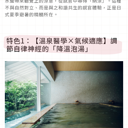
水聲帶來聽覺上的涼意，從感官中尋得「納涼」。這種
不與自然對立、而是與之和諧共生的感官體驗，正是日
式夏季避暑的精髓所在。
特色1：【溫泉醫學×氣候適應】調
節自律神經的「降溫泡湯」