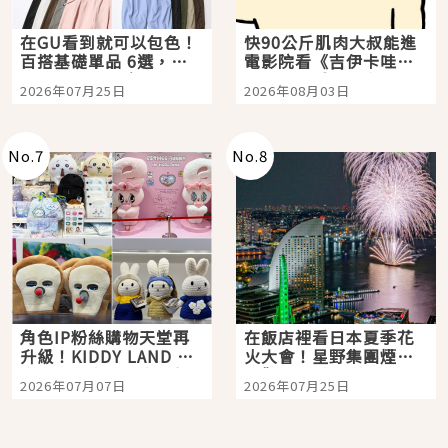
在GU看到就可以包色！
快90公斤肌肉大叔能進
百搭基礎單品 6選，閉
電影院看《吉伊卡哇》
眼全收也不心疼
嗎？日本重金屬樂團
2026年07月25日
2026年08月03日
「打首」會長與nagano
老師一同給出了答案
No.
7
No.
8
角色IP粉絲購物天堂再
在飯店裡看日本夏季花
升級！KIDDY LAND 原
火大會！星野集團煙火
宿店吉伊卡哇迎客，新
景觀飯店6選，讓你不用
2026年07月07日
2026年07月25日
開幕 OMOKADO 店3分
人擠人悠閒欣賞
即達