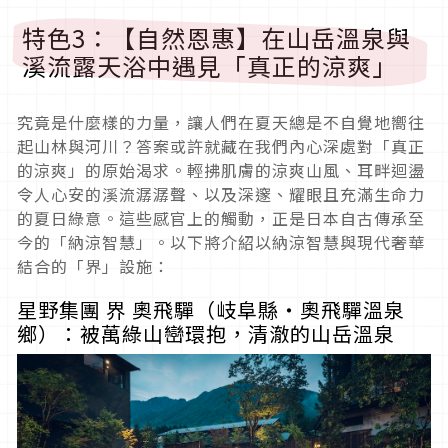
特色3：【自然恩惠】在山岳溫泉與
溪流露天浴中遇見「真正的涼爽」
究竟是什麼樣的力量，讓人們在夏天總是不自覺地嚮往
起山林與河川？答案或許就藏在我們內心深處對「真正
的涼爽」的原始渴求。輕拂肌膚的涼爽山風、耳畔迴盪
令人心安的溪流潺潺聲、以及深邃、耀眼且充滿生命力
的夏日綠意。這些感官上的觸動，正是日本自古傳承至
今的「納涼智慧」。以下將介紹以納涼智慧與現代奢華
結合的「界」設施：
星野集團 界 奧飛驒（岐阜縣・奧飛驒溫泉
鄉）：被萬綠山巒環抱，清澈的山岳溫泉