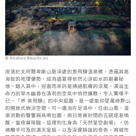
© Hoshino Resorts Inc
座落於北阿爾卑斯山脈深處的奧飛驒溫泉鄉，憑藉其高
海拔的地理優勢，成為盛夏裡依然沁涼如水的避暑秘
境。踏入其中，迎面而來的是拂過肌膚的涼風，滿溢生
命力的草木幽香在清冽的空氣中悄然擴散，令人驚嘆不
已。「界 奥飛驒」的中央庭園，是一處能仰望萬綠群山
的開放式納涼空間。可一邊泡在足湯中，任由山風、溫
泉流動的聲響與鳥鳴包圍，將日常被封閉的五感逐漸喚
醒。當夜幕降臨，這裡則化身為「天然星空劇場」。彷
彿觸手可及的滿天星辰，以及深邃靜謐的夜色，將城市