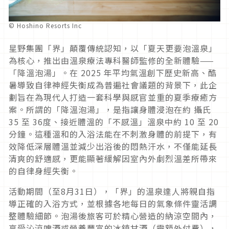
© Hoshino Resorts Inc
星野集團「界」顛覆傳統認知，以「夏天更要泡溫泉」
為核心，推出由溫泉療法專科醫師監修的全新體驗——
「降溫泡湯」。在 2025 年平均氣溫創下歷史新高、酷
暑導致自律神經失衡成為普遍社會議題的背景下，此企
劃旨在為現代人打造一套科學與感官並重的夏季療癒方
案。所謂的「降溫泡湯」，是指讓身體浸泡在約 攝氏
35 至 36度、接近體溫的「不感溫」溫泉中約 10 至 20
分鐘。這種溫和的入浴法能在不刺激身體的前提下，有
效降低深層體溫並減少出浴後的悶熱汗水，不僅能延長
清爽的舒適感，更能顯著緩解因室內外劇烈溫差所帶來
的自律身經失衡。
活動期間（至8月31日），「界」的溫泉達人將親自指
導正確的入浴方式，並根據各地每日的氣象條件靈活調
整體驗細節。泡湯後旅客可於精心營造的納涼空間內，
享受沁涼啤酒或營養豐富的冰鎮甘酒（需額外付費），