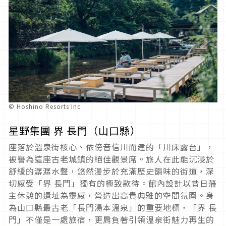
© Hoshino Resorts Inc
星野集團 界 長門（山口縣）
座落於溫泉街核心、依傍音信川而建的「川床露台」，
被譽為這座古老城鎮的絕佳觀景席。旅人在此能沉浸於
舒緩的潺潺水聲，悠然漫步於充滿歷史韻味的街道，深
切感受「界 長門」獨有的極致款待。館內設計以昔日藩
主休憩的遺址為靈感，營造出高貴典雅的空間氛圍。身
為山口縣最古老「長門湯本溫泉」的重要地標，「界 長
門」不僅是一處旅宿，更肩負著引領溫泉街魅力再生的