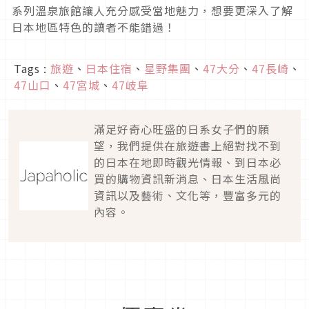
系列溫泉旅館讓人充分感受當地魅力，想要更深入了解
日本地區特色的讀者不能錯過！
Tags :
旅遊
、
日本住宿
、
星野集團
、
47大分
、
47長崎
、
47山口
、
47宮城
、
47岐阜
滿足好奇心旺盛的日系女子們的願
望，我們提供在旅遊書上絕對找不到
的日本在地即時觀光情報、到日本必
買的購物資訊新消息、日本生活風尚
資訊以及藝術、文化等，豐富多元的
內容。