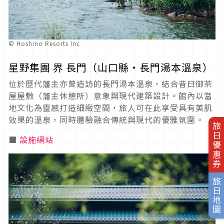
© Hoshino Resorts Inc
星野集團 界 長門（山口縣・長門湯本溫泉）
位於歷代藩主亦曾造訪的長門湯本溫泉，結合昔日御茶
屋屋敷（藩主休憩所）意象與現代建築設計。館內以當
地文化為靈感打造細緻空間，旅人可在此享受具有美肌
效果的溫泉，同時體驗融合傳統與現代的優雅氛圍。
旅日優惠券
■
設施網站
旅日地圖