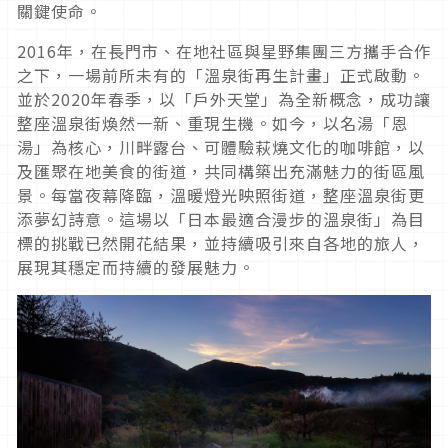
關鍵使命。
2016年，在長門市、在地社區與星野集團三方攜手合作
之下，一場前所未有的「溫泉街再生計畫」正式啟動。
並於2020年春季，以「戶外天堂」為全新概念，成功讓
整座溫泉街煥然一新、重現生機。如今，以名湯「恩
湯」為核心，川畔露台、可體驗萩燒文化的咖啡館，以
及匯聚在地美食的街道，共同構築出充滿魅力的街區風
景。每當夜幕降臨，溫暖燈光映照街道，整座溫泉街更
添夢幻詩意。這場以「日本最適合漫步的溫泉街」為目
標的挑戰已然開花結果，並持續吸引來自各地的旅人，
展現其穩定而持續的發展魅力。