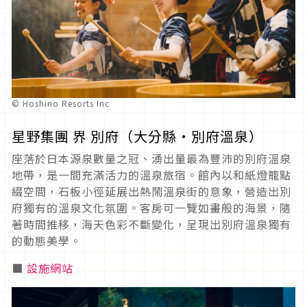
© Hoshino Resorts Inc
星野集團 界 別府（大分縣・別府溫泉）
座落於日本源泉數量之冠、湧出量最為豐沛的別府溫泉
地帶，是一間充滿活力的溫泉旅宿。館內以和紙燈籠點
綴空間，石板小徑延展出熱鬧溫泉街的意象，營造出別
府獨有的溫泉文化氛圍。客房可一覽如畫般的海景，隨
著時間推移，海天色彩不斷變化，呈現出別府溫泉獨有
的動態美學。
■
設施網站