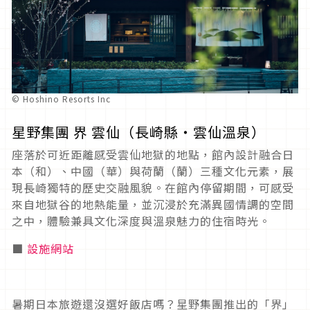
© Hoshino Resorts Inc
星野集團 界 雲仙（長崎縣・雲仙溫泉）
座落於可近距離感受雲仙地獄的地點，館內設計融合日
本（和）、中國（華）與荷蘭（蘭）三種文化元素，展
現長崎獨特的歷史交融風貌。在館內停留期間，可感受
來自地獄谷的地熱能量，並沉浸於充滿異國情調的空間
之中，體驗兼具文化深度與溫泉魅力的住宿時光。
■
設施網站
暑期日本旅遊還沒選好飯店嗎？星野集團推出的「界」