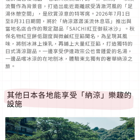
流聲作為背景音，打造出能近距離感受清澈河風的「足
湯休憩空間」，是欣賞涼意的特等席。2026年7月1日
至8月31日期間，將於「納涼潺潺溪流休息區」推出與
當地名店合作的限定甜品「SAICHI紅豆御萩冰沙」。秋
保名物紅豆餅低甜度與微鹹紅豆餡聞名，為呈現其風
味，將刨冰淋上煉乳，再鋪上大量紅豆餡，打造獨特的
日式清涼甜品。一邊享受伊達政宗公也曾鍾愛的名湯，
一邊品嚐冰涼的在地刨冰，體驗東北獨有的奢華納涼之
旅。
其他日本各地能享受「納涼」樂趣的
設施