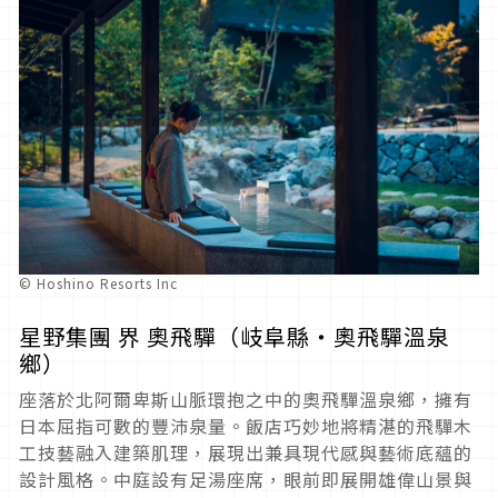
© Hoshino Resorts Inc
星野集團 界 奧飛驒（岐阜縣・奧飛驒溫泉
鄉）
座落於北阿爾卑斯山脈環抱之中的奧飛驒溫泉鄉，擁有
日本屈指可數的豐沛泉量。飯店巧妙地將精湛的飛驒木
工技藝融入建築肌理，展現出兼具現代感與藝術底蘊的
設計風格。中庭設有足湯座席，眼前即展開雄偉山景與