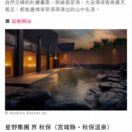
自然交織的壯麗畫面。無論是足湯、大浴場或客房露天
風呂，都能盡情享受源源湧出的山中名湯。
■
設施網站
© Hoshino Resorts Inc
星野集團 界 秋保（宮城縣・秋保溫泉）