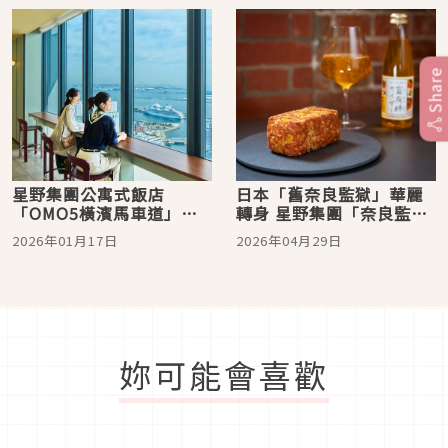
準備攻略
Share
星野集團公寓式飯店
日本「舊奈良監獄」華麗
「OMO5橫濱馬車道」
轉身 星野集團「奈良監獄
2026年1月開幕，360°全
博物館」4月正式開館
2026年01月17日
2026年04月29日
景視野眺望橫濱夜景
妳可能會喜歡