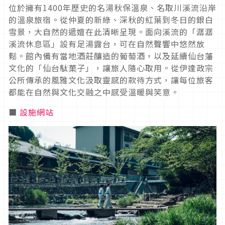
位於擁有1400年歷史的名湯秋保溫泉、名取川溪流沿岸
的溫泉旅宿。從仲夏的新綠、深秋的紅葉到冬日的銀白
雪景，大自然的遞嬗在此清晰呈現。面向溪流的「潺潺
溪流休息區」設有足湯露台，可在自然聲響中悠然放
鬆。館內備有當地酒莊釀造的葡萄酒，以及延續仙台藩
文化的「仙台駄菓子」，讓旅人隨心取用。從伊達政宗
公所傳承的風雅文化汲取靈感的款待方式，讓每位旅客
都能在自然與文化交融之中感受溫暖與笑意。
■
設施網站