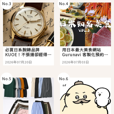
No.
3
No.
4
必買日系腕錶品牌
用日本最大美食網站
KUOE！不張揚卻經得起
Gurunavi 客製化預約九
時間洗鍊的經典之作五
大都市餐廳，打造專屬
2026年07月20日
2026年07月03日
選
美食體驗！
No.
5
No.
6