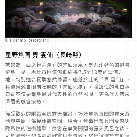
© Hoshino Resorts Inc
星野集團 界 雲仙（長崎縣）
被譽為「西之輕井澤」的雲仙溫泉，是九州著名的避暑
聖地，是一處比市區氣溫低約攝氏5至10度的清涼之
地，特別適合夏季悠然停留。座落於此的「界 雲仙」，
其溫泉源自眼前壯麗的「雲仙地獄」，強酸性的乳白色
泉質不僅是當地最具代表性的自然恩賜，更為旅人帶來
深層的感官療癒。。
備受歡迎的附設客房露天風呂，巧妙地將寬闊的露天浴
池與專屬「湯後休憩空間」結合，營造出兼具開放感與
隱私性的住宿體驗。賓客在享受開闊的露天風呂之後，
可於湯後休憩區靜靜欣賞戶外景致，悠然沉浸於雲仙溫