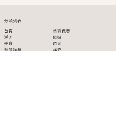
分類列表
首頁
美容保養
潮流
旅遊
美食
時尚
藝能娛樂
購物
關於Japaholic
關於我們
免責事項
寫手招募
Japaholic Girls招募
廣告、合作洽談
關鍵字列表
お問い合わせ