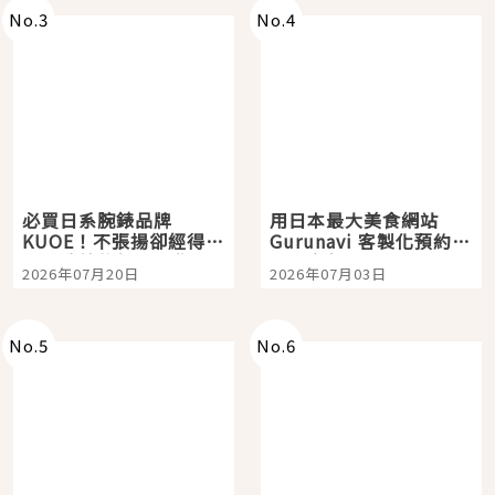
No.
3
No.
4
必買日系腕錶品牌
用日本最大美食網站
KUOE！不張揚卻經得起
Gurunavi 客製化預約九
時間洗鍊的經典之作五
大都市餐廳，打造專屬
2026年07月20日
2026年07月03日
選
美食體驗！
No.
5
No.
6