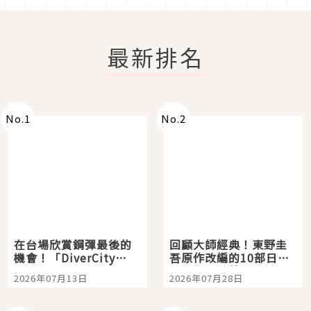
最新排名
No.
1
No.
2
在台場欣賞鋼彈最後的
回顧大師經典！東野圭
機會！「DiverCity
吾原作改編的10部日本
Tokyo Plaza」搭船、
影視作品推薦
2026年07月13日
2026年07月28日
購物、美食及夜景，一
次全體驗