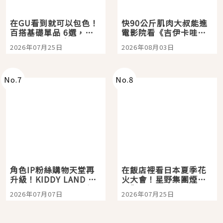
在GU看到就可以包色！
快90公斤肌肉大叔能進
百搭基礎單品 6選，閉
電影院看《吉伊卡哇》
眼全收也不心疼
嗎？日本重金屬樂團
2026年07月25日
2026年08月03日
「打首」會長與nagano
老師一同給出了答案
No.
7
No.
8
角色IP粉絲購物天堂再
在飯店裡看日本夏季花
升級！KIDDY LAND 原
火大會！星野集團煙火
宿店吉伊卡哇迎客，新
景觀飯店6選，讓你不用
2026年07月07日
2026年07月25日
開幕 OMOKADO 店3分
人擠人悠閒欣賞
即達