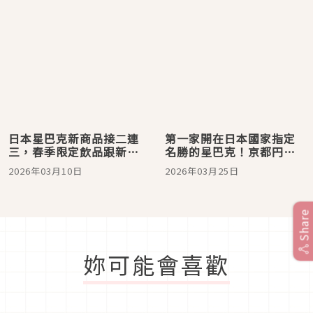
日本星巴克新商品接二連
第一家開在日本國家指定
三，春季限定飲品跟新杯
名勝的星巴克！京都円山
子來囉！
公園超美概念店3月30日開
2026年03月10日
2026年03月25日
幕
Share
妳可能會喜歡