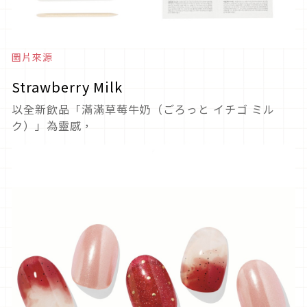
圖片來源
Strawberry Milk
以全新飲品「滿滿草莓牛奶（ごろっと イチゴ ミル
ク）」為靈感，