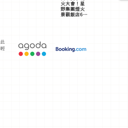
火大會！星
野集團煙火
景觀飯店6
選，讓你不
用人擠人悠
閒欣賞
彼此
年輕