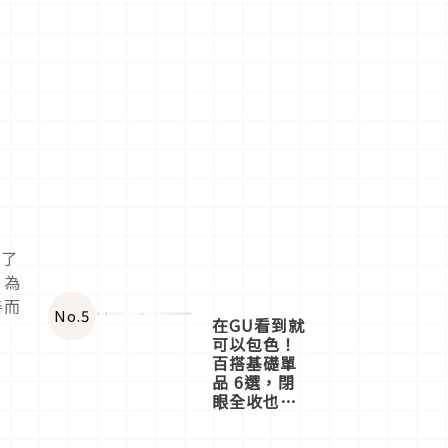
過了
。為
善而
No.
5
在GU看到就
可以包色！
百搭基礎單
品 6選，閉
眼全收也不
心疼