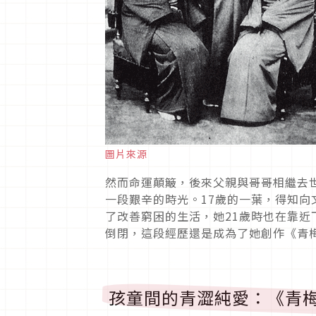
圖片來源
然而命運顛簸，後來父親與哥哥相繼去
一段艱辛的時光。17歲的一葉，得知
了改善窮困的生活，她21歲時也在靠
倒閉，這段經歷還是成為了她創作《青
孩童間的青澀純愛：《青