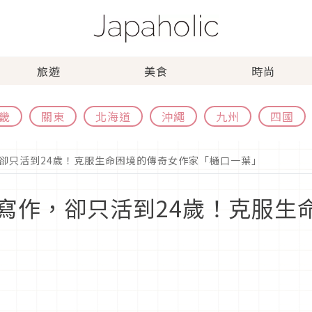
旅遊
美食
時尚
畿
關東
北海道
沖繩
九州
四國
卻只活到24歲！克服生命困境的傳奇女作家「樋口一葉」
寫作，卻只活到24歲！克服生