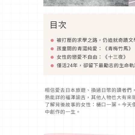
目次
被打壓的求學之路，仍造就奇蹟文
孩童間的青澀純愛：《青梅竹馬》
女性的戀愛不自由：《十三夜》
僅活24年，卻留下最勵志的生命軌
相信愛去日本旅遊、換過日幣的讀者們
熟能詳的福澤諭吉，其他人物也大有來頭
了解背後故事的女性：樋口一葉。今天
中創作的一生。