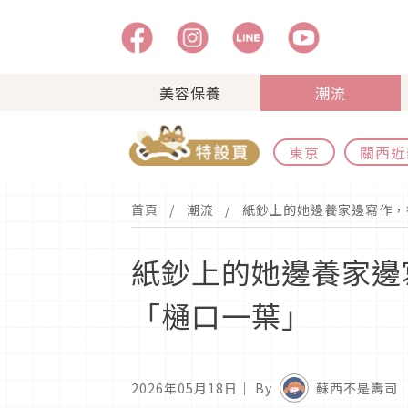
美容保養
潮流
東京
關西近
首頁
潮流
紙鈔上的她邊養家邊寫作，
紙鈔上的她邊養家邊
「樋口一葉」
2026年05月18日
｜ By
蘇西不是壽司