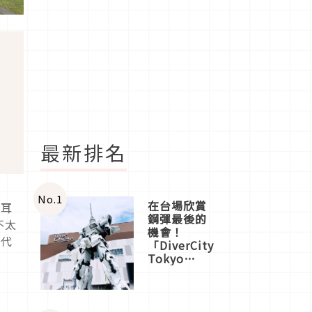
最新排名
No.
1
在台場欣賞
最耳
鋼彈最後的
不太
機會！
時代
「DiverCity
Tokyo
Plaza」搭
船、購物、
美食及夜
景，一次全