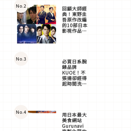
體驗
No.
2
回顧大師經
典！東野圭
吾原作改編
的10部日本
影視作品推
薦
No.
3
必買日系腕
錶品牌
KUOE！不
張揚卻經得
起時間洗鍊
的經典之作
五選
No.
4
用日本最大
美食網站
Gurunavi