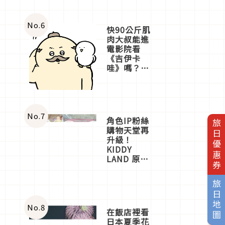
No.
6
快90公斤肌
肉大叔能進
電影院看
《吉伊卡
哇》嗎？日
本重金屬樂
團「打首」
會長與
nagano老師
一同給出了
No.
7
角色IP粉絲
旅日優惠券
答案
購物天堂再
升級！
KIDDY
LAND 原宿
店吉伊卡哇
迎客，新開
旅日地圖
幕
OMOKADO
店3分即達
No.
8
在飯店裡看
日本夏季花