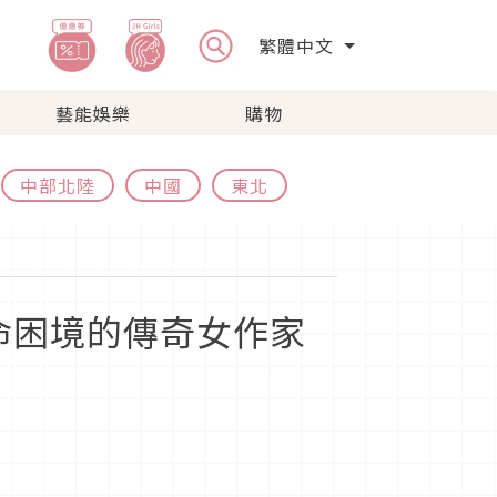
繁體中文
藝能娛樂
購物
中部北陸
中國
東北
命困境的傳奇女作家