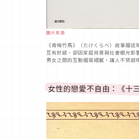
圖片來源
《青梅竹馬》（たけくらべ）故事描述
互有好感，卻因家庭背景與社會眼光影
男女之間的互動描寫細膩，讓人不禁感
女性的戀愛不自由：《十