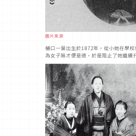
圖片來源
樋口一葉出生於1872年，從小她在學
為女子無才便是德，於是阻止了她繼續