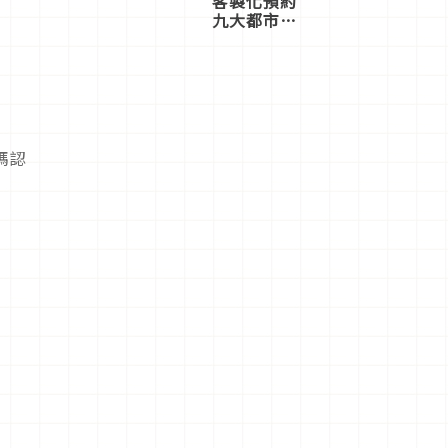
客製化預約
九大都市餐
廳，打造專
屬美食體
驗！
媽認
。