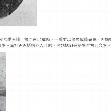
校就喜愛閱讀，然而在14歲時，一葉雖以優秀成績畢業，但媽
升學。幸好爸爸透過熟人介紹，將她送到歌塾學習古典文學