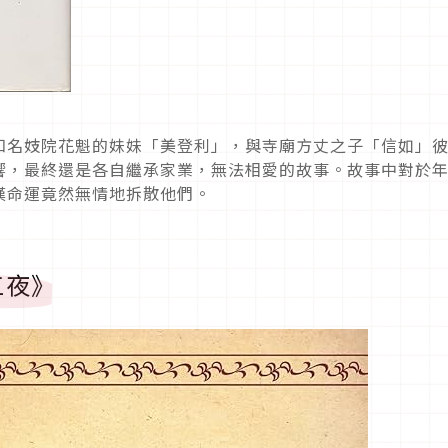
知名妓院花魁的妹妹「美登利」，與寺廟方丈之子「信如」
響，最終還是各自繼承家業，無法相愛的故事。故事中對於
嘆命運竟然無情地拆散他們。
三夜》