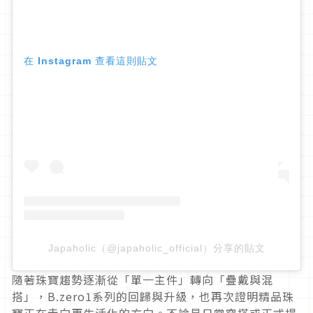
在 Instagram 查看這則貼文
Japaholic（@japaholic_official）分享的貼文
隨著珠寶趨勢逐漸從「單一主件」轉向「疊戴與混
搭」，B.
zero1系列的回歸與升級，
也再次證明精品珠
寶正在走向更生活化的方向。
不論是日常穿搭或正式場