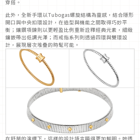
穿搭。
此外，全新手環以Tubogas螺旋結構為靈感，
結合隱形
開口與中央扣環設計，在造型與機能之間取得巧妙平
衡；
鑲鑽項鍊則以更輕盈比例重新詮釋經典元素，
細緻
鑲嵌帶出低調光澤；而戒指系列則透過四環與雙環設
計，
展現層次堆疊的時髦可能。
在舒華的演繹下，這樣的設計語言顯得更加鮮明。
她透