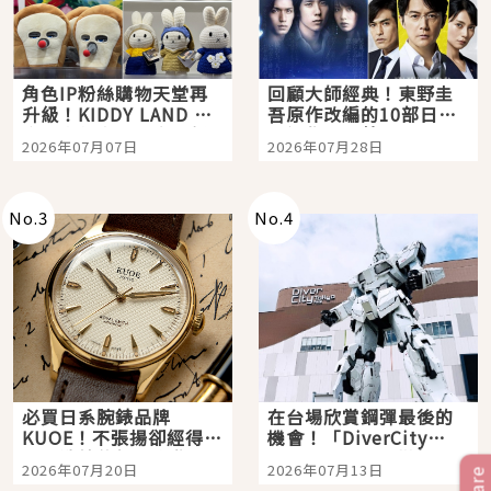
角色IP粉絲購物天堂再
回顧大師經典！東野圭
升級！KIDDY LAND 原
吾原作改編的10部日本
宿店吉伊卡哇迎客，新
影視作品推薦
2026年07月07日
2026年07月28日
開幕 OMOKADO 店3分
即達
No.
3
No.
4
必買日系腕錶品牌
在台場欣賞鋼彈最後的
KUOE！不張揚卻經得起
機會！「DiverCity
時間洗鍊的經典之作五
Tokyo Plaza」搭船、
2026年07月20日
2026年07月13日
選
購物、美食及夜景，一