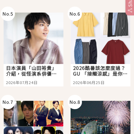
Share
次全體驗
No.
5
No.
6
日本演員「山田裕貴」
2026酷暑該怎麼度過？
介紹，從怪演系俳優走
GU 「接觸涼感」是你的
向國民級日劇主角
夏日救星
2026年07月24日
2026年06月25日
No.
7
No.
8