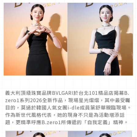
義大利頂級珠寶品牌BVLGARI於台北101精品店揭幕B.
zero1系列2026全新作品，現場星光熠熠，其中最受矚
目的，莫過於韓國人氣女團i-dle成員葉舒華親臨現場。
作為新世代風格代表，她的現身不只是為活動增添話
題，更精準呼應B.zero1所傳遞的「自我定義」精神。