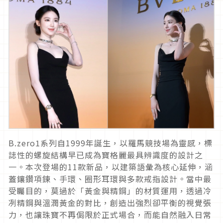
B.zero1系列自1999年誕生，以羅馬競技場為靈感，
標
誌性的螺旋結構早已成為寶格麗最具辨識度的設計之
一。本次登場
的11款新品，以建築語彙為核心延伸，涵
蓋鑲鑽項鍊、手環、
圈形耳環與多款戒指設計。當中最
受矚目的，莫過於「黃金與精鋼」
的材質運用，透過冷
冽精鋼與溫潤黃金的對比，
創造出強烈卻平衡的視覺張
力，也讓珠寶不再侷限於正式場合，
而能自然融入日常