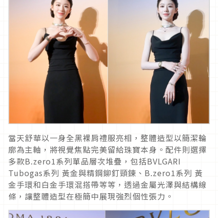
當天舒華以一身全黑裸肩禮服亮相，整體造型以簡潔輪
廓為主軸，
將視覺焦點完美留給珠寶本身。配件則選擇
多款B.
zero1系列單品層次堆疊，包括BVLGARI
Tubogas系列 黃金與精鋼鉚釘頸鍊、B.zero1系列 黃
金手環和白金手環混搭帶等等，透過金屬光澤與結構線
條，
讓整體造型在極簡中展現強烈個性張力。