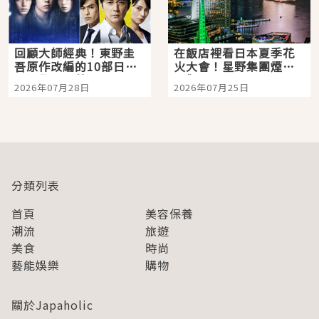
回顧大師經典！東野圭
在飯店裡看日本夏季花
吾原作改編的10部日本
火大會！星野集團煙火
影視作品推薦
景觀飯店6選，讓你不用
2026年07月28日
2026年07月25日
人擠人悠閒欣賞
分類列表
首頁
美容保養
潮流
旅遊
美食
時尚
藝能娛樂
購物
關於Japaholic