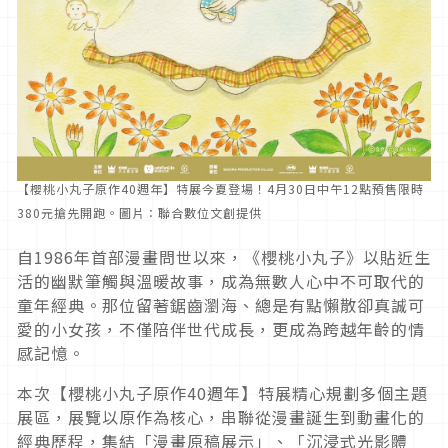
【櫻桃小丸子原作40週年】特展今夏登場！4月30日中午12點預售限時
380元搶先開跑。圖片：聯合數位文創提供
自1986年首部漫畫問世以來，《櫻桃小丸子》以貼近生
活的幽默筆觸與溫暖故事，成為無數人心中不可取代的
童年經典。那位留著鋸齒瀏海、總是有點懶散卻真誠可
愛的小女孩，不僅陪伴世代成長，更成為跨越年齡的情
感記憶。
本次【櫻桃小丸子原作40週年】特展精心規劃多個主題
展區，展覽以原作為核心，串聯從漫畫誕生到動畫化的
經典歷程，集結「漫畫原稿展示」、「沉浸式光影體