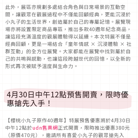
此外，展區亦規劃多處結合角色與日常場景的互動空
間，讓觀眾在觀展過程中不僅能回顧經典，更能沉浸於
小丸子的生活世界，創造屬於自己的專屬記憶。展覽現
場亦將設置限定商品專區，推出多款40週年紀念商品，
讓這段充滿溫度的觀展體驗得以延續。本次特展不僅是
經典回顧，更是一場結合「童年情感 × 沉浸體驗 × 社
群互動」的全方位展覽。大家都能在展覽中找到屬於自
己的共鳴與感動，也讓這段跨越世代的回憶，以全新的
形式再次被賦予溫度與生命力。
4月30日中午12點預售開賣，限時優
惠搶先入手！
【櫻桃小丸子原作40週年】特展預售優惠將於4月30日
中午12點於
udn售票網
正式開賣，限時推出優惠380元
（原價470元），邀請所有喜愛小丸子的觀眾搶先入