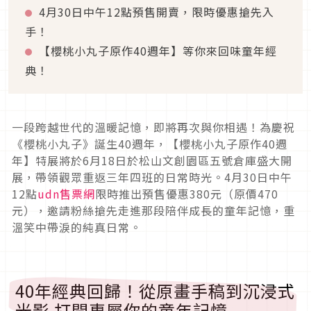
4月30日中午12點預售開賣，限時優惠搶先入
手！
【櫻桃小丸子原作40週年】等你來回味童年經
典！
一段跨越世代的溫暖記憶，即將再次與你相遇！為慶祝
《櫻桃小丸子》誕生40週年，【櫻桃小丸子原作40週
年】特展將於6月18日於松山文創園區五號倉庫盛大開
展，帶領觀眾重返三年四班的日常時光。4月30日中午
12點
udn售票網
限時推出預售優惠380元（原價470
元），邀請粉絲搶先走進那段陪伴成長的童年記憶，重
溫笑中帶淚的純真日常。
40年經典回歸！從原畫手稿到沉浸式
光影 打開專屬你的童年記憶