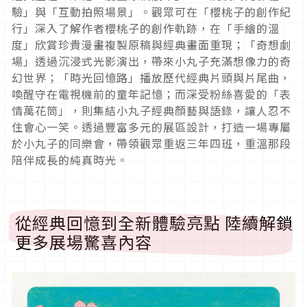
驗」與「互動拍照場景」。觀眾可在「櫻桃子的創作紀
行」深入了解作者櫻桃子的創作軌跡，在「手繪的溫
度」欣賞珍貴漫畫複製原稿與經典畫面重現；「奇想劇
場」透過沉浸式光影演出，帶來小丸子充滿想像力的奇
幻世界；「時光回憶路」播放歷代經典片頭與片尾曲，
喚醒守在電視機前的童年記憶；而深受粉絲喜愛的「表
情萬花筒」，則集結小丸子經典顏藝與語錄，讓人忍不
住會心一笑。透過豐富多元的展區設計，打造一場專屬
於小丸子的同樂會，帶領觀眾重返三年四班，重溫那段
陪伴成長的純真時光。
從經典回憶到全新體驗亮點 陸續解鎖
更多展場驚喜內容