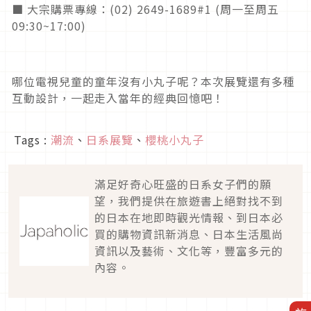
■ 大宗購票專線：(02) 2649-1689#1 (周一至周五
09:30~17:00)
哪位電視兒童的童年沒有小丸子呢？本次展覽還有多種
互動設計，一起走入當年的經典回憶吧！
Tags :
潮流
、
日系展覽
、
櫻桃小丸子
滿足好奇心旺盛的日系女子們的願
望，我們提供在旅遊書上絕對找不到
的日本在地即時觀光情報、到日本必
買的購物資訊新消息、日本生活風尚
資訊以及藝術、文化等，豐富多元的
內容。