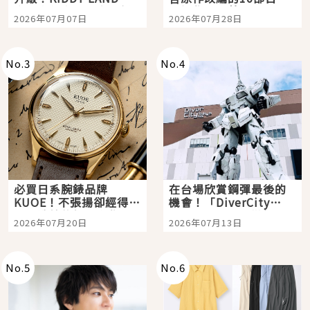
宿店吉伊卡哇迎客，新
影視作品推薦
2026年07月07日
2026年07月28日
開幕 OMOKADO 店3分
即達
No.
3
No.
4
必買日系腕錶品牌
在台場欣賞鋼彈最後的
KUOE！不張揚卻經得起
機會！「DiverCity
時間洗鍊的經典之作五
Tokyo Plaza」搭船、
2026年07月20日
2026年07月13日
選
購物、美食及夜景，一
次全體驗
No.
5
No.
6