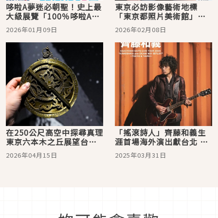
哆啦A夢迷必朝聖！史上最
東京必訪影像藝術地標
大級展覽「100％哆啦A夢
「東京都照片美術館」，2
＆朋友們」日本首度登場
月迎來以台語為主題的展
2026年01月09日
2026年02月08日
覽！
在250公尺高空中探尋真理
「搖滾詩人」齊藤和義生
東京六本木之丘展望台
涯首場海外演出獻台北 鐵
×《地。-關於地球的運
粉有望聽到《櫻桃小丸
2026年04月15日
2025年03月31日
動-》沈浸式展覽開幕
子》《名偵探柯南》精彩
歌單