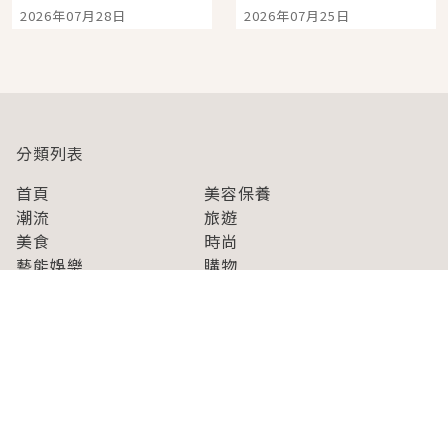
影視作品推薦
景觀飯店6選，讓你不用
2026年07月28日
2026年07月25日
人擠人悠閒欣賞
分類列表
首頁
美容保養
潮流
旅遊
美食
時尚
藝能娛樂
購物
關於Japaholic
關於我們
免責事項
寫手招募
Japaholic Girls招募
廣告、合作洽談
關鍵字列表
お問い合わせ