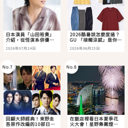
日本演員「山田裕貴」
2026酷暑該怎麼度過？
介紹，從怪演系俳優走
GU 「接觸涼感」是你的
向國民級日劇主角
夏日救星
2026年07月24日
2026年06月25日
No.
7
No.
8
回顧大師經典！東野圭
在飯店裡看日本夏季花
吾原作改編的10部日本
火大會！星野集團煙火