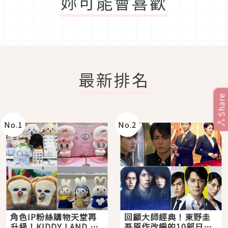
妳可能會喜歡
最新排名
Share
No.
1
No.
2
角色IP粉絲購物天堂再
回顧大師經典！東野圭
升級！KIDDY LAND 原
吾原作改編的10部日本