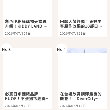
角色IP粉絲購物天堂再
回顧大師經典！東野圭
升級！KIDDY LAND 原
吾原作改編的10部日本
宿店吉伊卡哇迎客，新
影視作品推薦
2026年07月07日
2026年07月28日
開幕 OMOKADO 店3分
即達
No.
3
No.
4
必買日系腕錶品牌
在台場欣賞鋼彈最後的
KUOE！不張揚卻經得起
機會！「DiverCity
時間洗鍊的經典之作五
Tokyo Plaza」搭船、
2026年07月20日
2026年07月13日
選
購物、美食及夜景，一