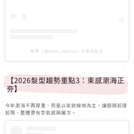
時男（@tokio_tashiro）分享的貼文
【2026髮型趨勢重點3：束感瀏海正
夯】
今年瀏海不再厚重，而是以束狀線條為主，讓額頭若隱
若現，整體更有空氣感與層次。