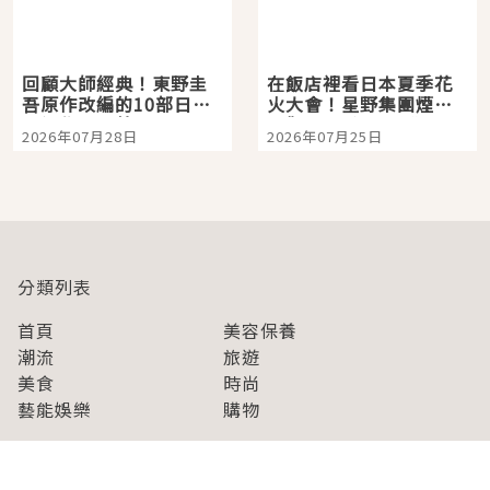
回顧大師經典！東野圭
在飯店裡看日本夏季花
吾原作改編的10部日本
火大會！星野集團煙火
影視作品推薦
景觀飯店6選，讓你不用
2026年07月28日
2026年07月25日
人擠人悠閒欣賞
分類列表
首頁
美容保養
潮流
旅遊
美食
時尚
藝能娛樂
購物
關於Japaholic