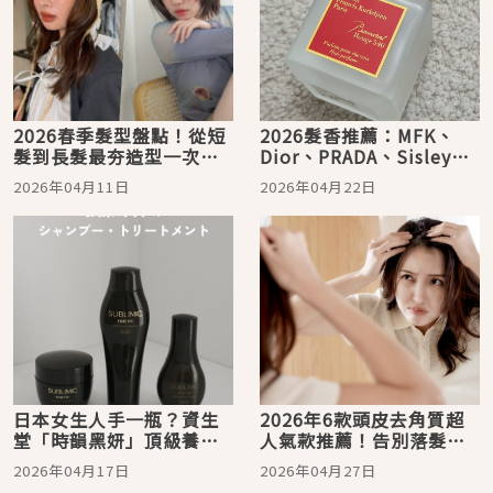
2026春季髮型盤點！從短
2026髮香推薦：MFK、
髮到長髮最夯造型一次收
Dior、PRADA、Sisley，
藏
日本女生回頭率100%的持
2026年04月11日
2026年04月22日
香術全攻略
日本女生人手一瓶？資生
2026年6款頭皮去角質超
堂「時韻黑妍」頂級養
人氣款推薦！告別落髮、
護、高絲 STEPHEN
毛囊堵塞，養出蓬鬆澎澎
2026年04月17日
2026年04月27日
KNOLL髮膜，盤點4款讓
髮