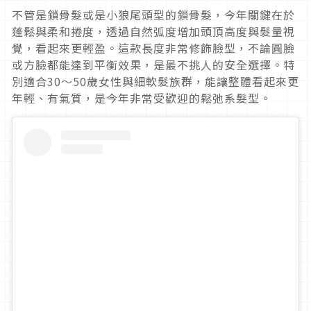
不管是鎖骨髮或是小狼尾頭型的鎖骨髮，今年關鍵在於
蓬鬆與柔和捲度，透過自然弧度增加頭頂高度與髮量視
覺，看起來更輕盈。這款長度非常修飾臉型，不論圓臉
或方臉都能達到平衡效果，是最不挑人的安全選擇。特
別適合30～50歲女性與細軟髮族群，能讓整體看起來更
年輕、有氣質，是今年非常受歡迎的鬆弛系髮型。