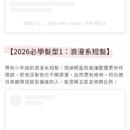
佐野ひなこ（@hinako_sano）分享的貼文
【2026必學髮型1：浪漫系短髮】
帶有少年感的浪漫系短髮，透過輕盈剪裁讓整體更有呼
吸感。即使深髮色也不顯厚重，反而更有線條。特別適
合高顴骨或臉型偏寬的人，能突顯五官並修飾比例！