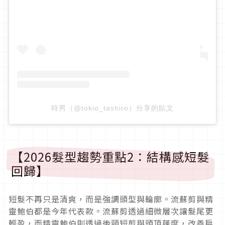
時男（@tokio_tashiro）分享的貼文
【2026髮型趨勢重點2：結構感短髮
回歸】
短髮不再只是清爽，而是強調頭型與輪廓。流蘇剪與精
靈鮑伯都是今年代表款。流蘇剪透過細微層次讓髮尾更
輕盈，而精靈鮑伯則透過後頸短剪與頭頂蓬度，改善扁