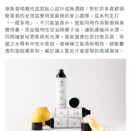
連髮香噴霧也這麼貼心設計成無酒精！對於許多喜歡頭
髮香香的女孩這覺得是最棒的安心選擇，這系列主打
「一瓶多用」，不只能當香水，還能同時作為髮香與身
體保養。添加植物性甘油與椰子油，讓肌膚維持水潤，
同時讓髮絲更柔順有光澤。香氣選擇也很日常百搭：帝
國之木帶有中性木質感、香檸檬之最清新明亮、繆斯麝
香則是貼膚柔和，屬於讓人靠近才會發現的高級香味。