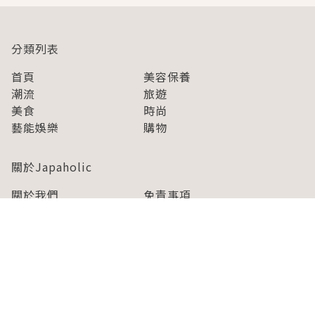
分類列表
首頁
美容保養
潮流
旅遊
美食
時尚
藝能娛樂
購物
關於Japaholic
關於我們
免責事項
寫手招募
Japaholic Girls招募
廣告、合作洽談
關鍵字列表
お問い合わせ