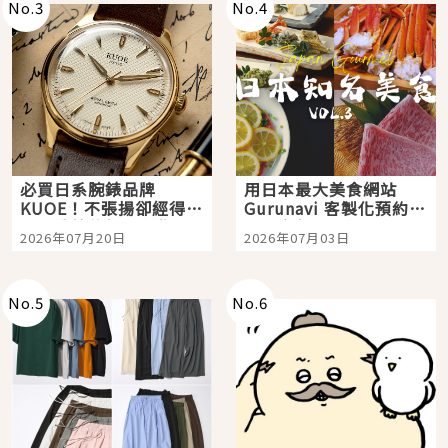
No.
3
No.
4
必買日系腕錶品牌
用日本最大美食網站
KUOE！不張揚卻經得起
Gurunavi 客製化預約九
時間洗鍊的經典之作五
大都市餐廳，打造專屬
2026年07月20日
2026年07月03日
選
美食體驗！
No.
5
No.
6