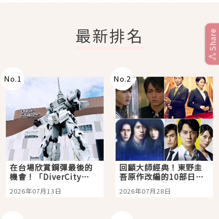
最新排名
Share
No.
1
No.
2
在台場欣賞鋼彈最後的
回顧大師經典！東野圭
機會！「DiverCity
吾原作改編的10部日本
Tokyo Plaza」搭船、
影視作品推薦
2026年07月13日
2026年07月28日
購物、美食及夜景，一
次全體驗