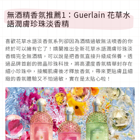
無酒精香氛推薦1：Guerlain 花草水
語潤膚珍珠淡香精
喜歡花草水語淡香氛系列卻因為酒精過敏無法噴香的你
終於可以擁有它了！嬌蘭推出全新花草水語潤膚珍珠淡
香精完全無酒精，可以說是把香氛直接升級成保養。透
過品牌首創的微晶珍珠科技，將高濃度香氛精華封存在
細小珍珠中，接觸肌膚後才釋放香氣，帶來更貼膚且細
緻的香氛體驗又不怕過敏，實在是太貼心啦！