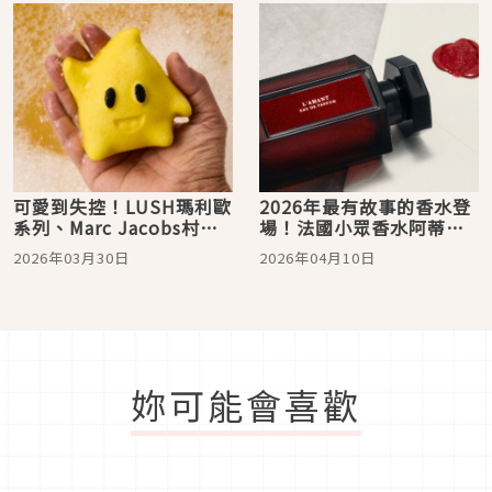
主療癒香氣
可愛到失控！LUSH瑪利歐
2026年最有故事的香水登
系列、Marc Jacobs村上
場！法國小眾香水阿蒂仙
隆聯名一次看，從洗澡到
L’Artisan Parfumeur
2026年03月30日
2026年04月10日
香水全收！
50週年力作！《墨夜私語
淡香精》把「情書」寫進
肌膚
妳可能會喜歡