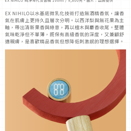
EX NIHILO 純淨年代淡香精 100ml / 9,800元。圖片：品牌提供
EX NIHILO以水基底微乳化技術打造無酒精香氛，讓香
氣在肌膚上更持久且層次分明。以西洋梨與無花果為主
軸，帶出清新果香與綠意，再以檀木與麝香收尾。整體
氣味乾淨但不單薄，既保有高級香氛的深度，又兼顧舒
適親膚，是喜歡精品香氛但想降低刺激感的理想選擇。