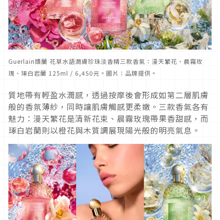
Guerlain嬌蘭 花草水語潤膚珍珠淡香精三款香氣：漫天繁花、晨霧玫
瑰、琢白岩蘭 125ml / 6,450元。圖片：品牌提供。
質地帶有輕盈水潤感，透過按摩後會形成如第二層肌膚
般的香氛薄紗，同時讓肌膚觸感更柔嫩。三款香氣各有
魅力：漫天繁花是清新花束、晨霧玫瑰帶果香甜感，而
琢白岩蘭則以橙花與木質調展現陽光般的明亮氣息。