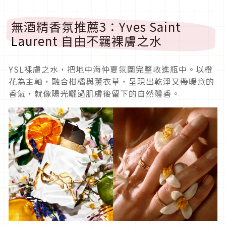
無酒精香氛推薦3：Yves Saint
Laurent 自由不羈裸膚之水
YSL裸膚之水，把地中海仲夏氛圍完整收進瓶中。以橙
花為主軸，融合柑橘與薰衣草，呈現出乾淨又帶暖意的
香氣，就像陽光曬過肌膚後留下的自然體香。