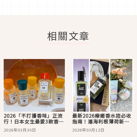
相關文章
2026「不打擾香味」正流
最新2026療癒香水控必收
行！日本女生最愛3款香
指南！潘海利根薄荷新
水：棉被寶寶香＋寧靜晨
香、SABON白茶香氛三部
2026年03月30日
2026年03月12日
光香太療癒
曲、睡好覺必收LUSH睡公