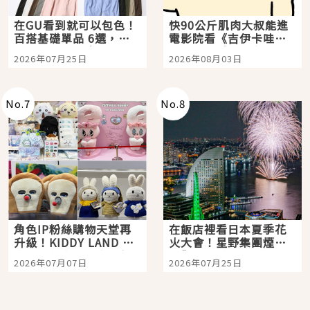
在GU看到就可以包色！
快90公斤肌肉大叔能進
百搭基礎單品 6選，閉
電影院看《吉伊卡哇》
眼全收也不心疼
嗎？日本重金屬樂團
2026年07月25日
2026年08月03日
「打首」會長與nagano
老師一同給出了答案
No.
7
No.
8
角色IP粉絲購物天堂再
在飯店裡看日本夏季花
升級！KIDDY LAND 原
火大會！星野集團煙火
宿店吉伊卡哇迎客，新
景觀飯店6選，讓你不用
2026年07月07日
2026年07月25日
開幕 OMOKADO 店3分
人擠人悠閒欣賞
即達