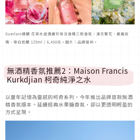
Guerlain嬌蘭 花草水語潤膚珍珠淡香精三款香氣：漫天繁花、晨霧玫
瑰、琢白岩蘭 125ml / 6,450元。圖片：品牌提供。
無酒精香氛推薦2：Maison Francis
Kurkdjian 柯奇純淨之水
以童年記憶為靈感的柯奇系列，今年推出品牌首款無酒
精香氛版本。延續經典水果糖香氣，卻以更透明輕盈的
方式呈現。