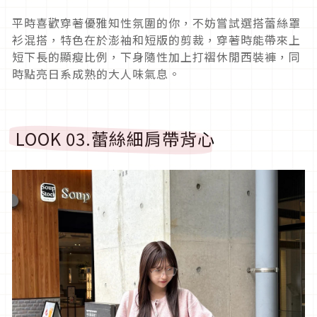
平時喜歡穿著優雅知性氛圍的你，不妨嘗試選搭蕾絲罩
衫混搭，特色在於澎袖和短版的剪裁，穿著時能帶來上
短下長的顯瘦比例，下身隨性加上打褶休閒西裝褲，同
時點亮日系成熟的大人味氣息。
LOOK 03.
蕾絲細肩帶背心