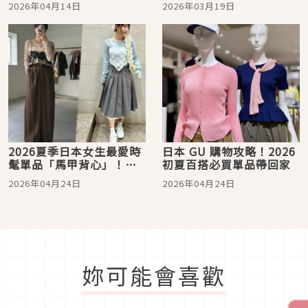
性休閒
品」默默囤貨：La Mer電
2026年04月14日
2026年03月19日
眼霜、肌膚之鑰精華、香
緹卡面膜，養出高級臉的
關鍵曝光
2026夏季日本女生最愛時
日本 GU 購物攻略！2026
髦單品「馬甲背心」！從4
初夏百搭必買單品帶回家
套搭配範本打造注目層次
2026年04月24日
2026年04月24日
妳可能會喜歡