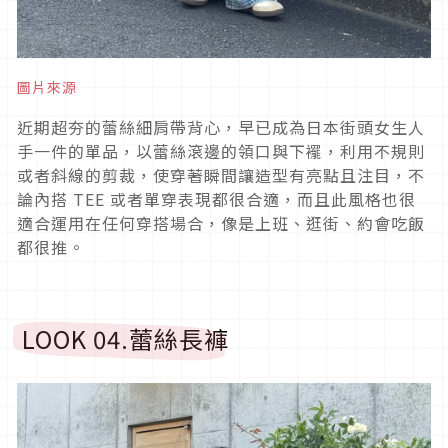
圖片來源
近期超夯的蕾絲細肩帶背心，早已成為日本街頭女生人
手一件的單品，以蕾絲滾邊的領口與下襬，利用不規則
或者斜線的剪裁，使穿著瞬間讓造型有亮點且注目，不
論內搭
TEE
或者單穿表現都很合適，而且此風格也很
適合運用在任何穿搭場合，像是上班、逛街、約會吃飯
都很推。
LOOK 04.
蕾絲長褲