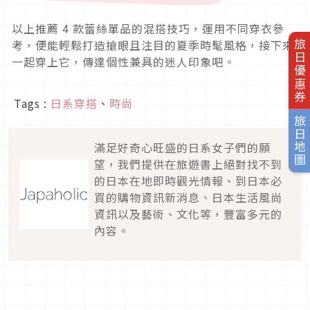
以上推薦
4
款蕾絲單品的混搭技巧，運用不同穿衣參
考，便能輕鬆打造搶眼且注目的夏季時髦風格，接下來
旅日優惠券
一起穿上它，傳達個性兼具的迷人印象吧。
Tags :
日系穿搭
、
時尚
旅日地圖
滿足好奇心旺盛的日系女子們的願
望，我們提供在旅遊書上絕對找不到
的日本在地即時觀光情報、到日本必
買的購物資訊新消息、日本生活風尚
資訊以及藝術、文化等，豐富多元的
內容。