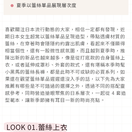
夏季以蕾絲單品展現層次度
喜歡關注日本流行動態的大家，相信一定都有發現，近
期日本女生超常以蕾絲單品呈現造型，帶點透膚材質的
蕾絲，在穿著時會隱隱約約露出肌膚，看起來不僅顯得
相當個性，還有一股微性感氛圍，而且越到夏季時，推
陳出新的新品也越來越多，像是從打底款的合身蕾絲上
衣，或者延伸成罩衫、外套的款式，還有堪稱本季時髦
小黑馬的蕾絲長褲，都是此時不可或缺的必買系列，如
果還在觀望蕾絲單品遲遲還沒入手的話，以下先為大家
推薦有哪些是不可錯過的選擇之外，透過不同的搭配靈
感參考，同時營造搶眼聚焦的日系層次，一起從
4
套造
型範本，讓新季節擁有耳目一新的時尚亮點。
LOOK 01.
蕾絲上衣