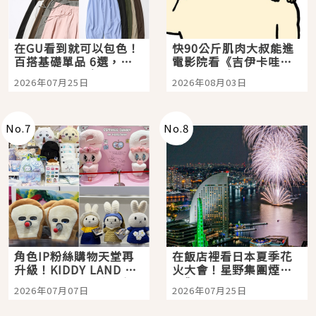
在GU看到就可以包色！
快90公斤肌肉大叔能進
百搭基礎單品 6選，閉
電影院看《吉伊卡哇》
眼全收也不心疼
嗎？日本重金屬樂團
2026年07月25日
2026年08月03日
「打首」會長與nagano
老師一同給出了答案
No.
7
No.
8
角色IP粉絲購物天堂再
在飯店裡看日本夏季花
升級！KIDDY LAND 原
火大會！星野集團煙火
宿店吉伊卡哇迎客，新
景觀飯店6選，讓你不用
2026年07月07日
2026年07月25日
開幕 OMOKADO 店3分
人擠人悠閒欣賞
即達