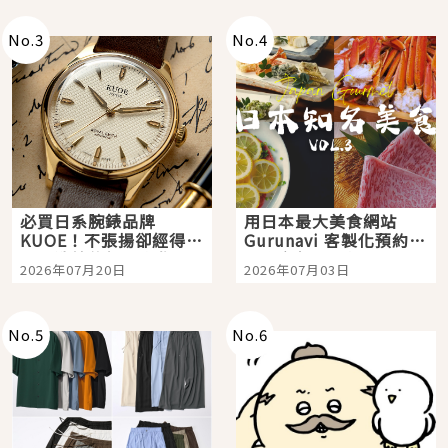
次全體驗
No.
3
No.
4
必買日系腕錶品牌
用日本最大美食網站
KUOE！不張揚卻經得起
Gurunavi 客製化預約九
時間洗鍊的經典之作五
大都市餐廳，打造專屬
2026年07月20日
2026年07月03日
選
美食體驗！
No.
5
No.
6