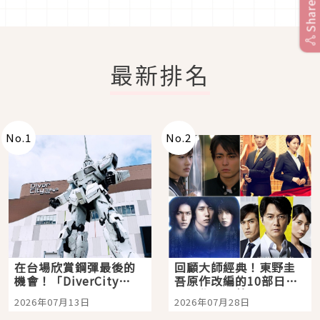
Share
最新排名
No.
1
No.
2
在台場欣賞鋼彈最後的
回顧大師經典！東野圭
機會！「DiverCity
吾原作改編的10部日本
Tokyo Plaza」搭船、
影視作品推薦
2026年07月13日
2026年07月28日
購物、美食及夜景，一