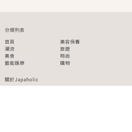
分類列表
首頁
美容保養
潮流
旅遊
美食
時尚
藝能娛樂
購物
關於Japaholic
關於我們
免責事項
寫手招募
Japaholic Girls招募
廣告、合作洽談
關鍵字列表
お問い合わせ