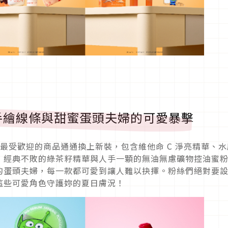
手繪線條與甜蜜蛋頭夫婦的可愛暴擊
夏天最受歡迎的商品通通換上新裝，包含維他命 C 淨亮精華、
，經典不敗的綠茶籽精華與人手一顆的無油無慮礦物控油蜜
的蛋頭夫婦，每一款都可愛到讓人難以抉擇。粉絲們絕對要
這些可愛角色守護妳的夏日膚況！