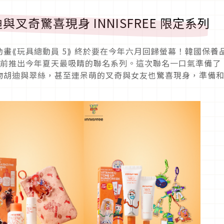
奇驚喜現身 INNISFREE 限定系列
畫⟪玩具總動員 5⟫ 終於要在今年六月回歸螢幕！韓國保養
影上映前推出今年夏天最吸睛的聯名系列。這次聯名一口氣準備了 
物胡迪與翠絲，甚至連呆萌的叉奇與女友也驚喜現身，準備