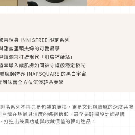
身 INNISFREE 限定系列
與甜蜜蛋頭夫婦的可愛暴擊
甲鎮瀾宮打造現代「肌膚補給站」
植萃導入讓肌膚如同被守護般穩定發光
魔師跨界 INAPSQUARE 的黑白宇宙
視覺到味蕾全方位沉浸韓系美學
凡！聯名系列不再只是包裝的更換，更是文化與情感的深度共鳴
到台灣在地最具溫度的媽祖信仰，甚至是韓國設計師品牌
適圈，打造出兼具功能與收藏價值的夢幻逸品。