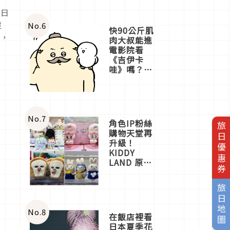
。日
靈
No.
6
快90公斤肌
中，
肉大叔能進
電影院看
《吉伊卡
哇》嗎？日
本重金屬樂
團「打首」
會長與
nagano老師
一同給出了
No.
7
角色IP粉絲
旅日優惠券
答案
購物天堂再
升級！
KIDDY
LAND 原宿
店吉伊卡哇
迎客，新開
旅日地圖
幕
OMOKADO
店3分即達
No.
8
在飯店裡看
日本夏季花