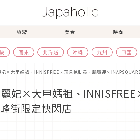
旅遊
美食
時尚
畿
關東
北海道
沖繩
九州
四國
麗妃×大甲媽祖、INNISFREE×玩具總動員、膳魔師×INAPSQUA
碧麗妃×大甲媽祖、INNISFR
E赤峰街限定快閃店