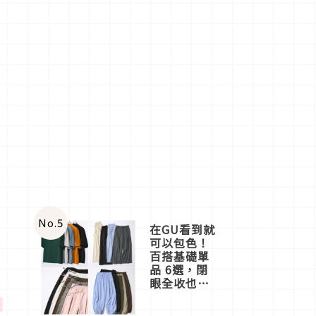
No.
5
在GU看到就
可以包色！
百搭基礎單
品 6選，閉
眼全收也不
」
心疼