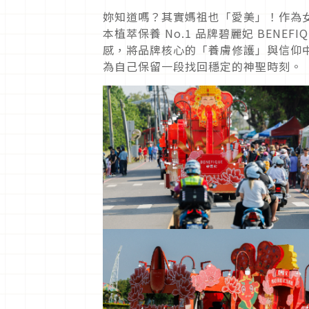
妳知道嗎？其實媽祖也「愛美」！作為
本植萃保養 No.1 品牌碧麗妃 BEN
感，將品牌核心的「養膚修護」與信仰
為自己保留一段找回穩定的神聖時刻。