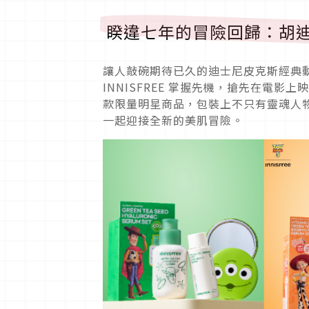
睽違七年的冒險回歸：胡迪與叉
讓人敲碗期待已久的迪士尼皮克斯經典動
INNISFREE 掌握先機，搶先在電
款限量明星商品，包裝上不只有靈魂人
一起迎接全新的美肌冒險。