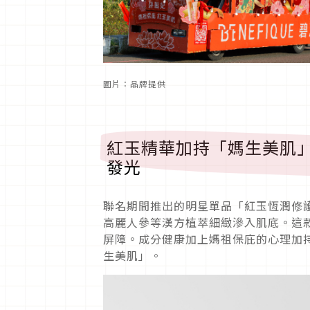
圖片：品牌提供
紅玉精華加持「媽生美肌
發光
聯名期間推出的明星單品「紅玉恆潤修
高麗人參等漢方植萃細緻滲入肌底。這款
屏障。成分健康加上媽祖保庇的心理加
生美肌」。