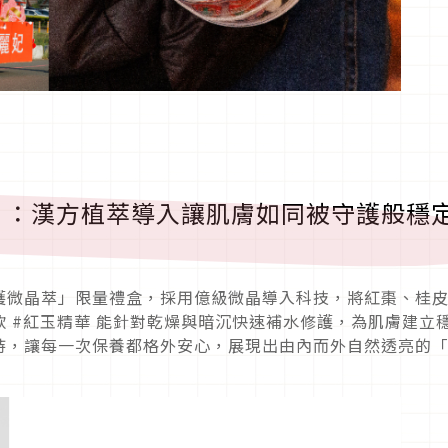
」：漢方植萃導入讓肌膚如同被守護般穩
護微晶萃」限量禮盒，採用億級微晶導入科技，將紅棗、桂
 #紅玉精華 能針對乾燥與暗沉快速補水修護，為肌膚建立
持，讓每一次保養都格外安心，展現出由內而外自然透亮的