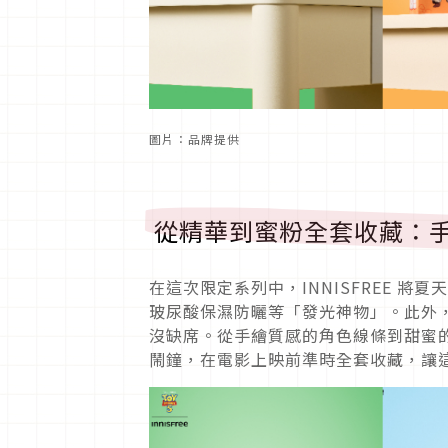
圖片：品牌提供
從精華到蜜粉全套收藏：
在這次限定系列中，INNISFREE 將
玻尿酸保濕防曬等「發光神物」。此外
沒缺席。從手繪質感的角色線條到甜蜜
鬧鐘，在電影上映前準時全套收藏，讓