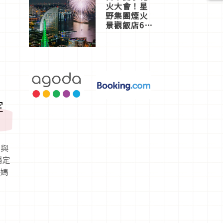
火大會！星
野集團煙火
景觀飯店6
選，讓你不
用人擠人悠
閒欣賞
定
皮與
穩定
「媽