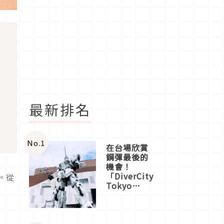
最新排名
No.
1
在台場欣賞
鋼彈最後的
機會！
「DiverCity
。從
Tokyo
Plaza」搭
船、購物、
美食及夜
景，一次全