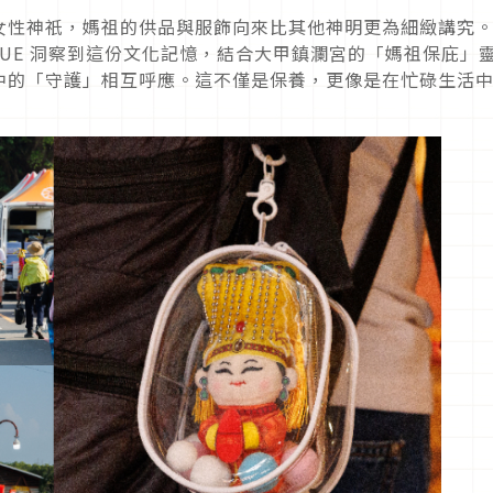
女性神祇，媽祖的供品與服飾向來比其他神明更為細緻講究
EFIQUE 洞察到這份文化記憶，結合大甲鎮瀾宮的「媽祖保庇」
中的「守護」相互呼應。這不僅是保養，更像是在忙碌生活