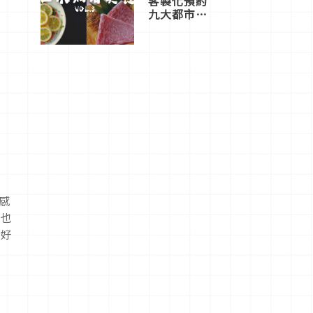
客製化預約
九大都市餐
廳，打造專
屬美食體
驗！
水感
粉也
設好