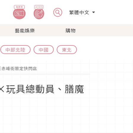
繁體中文
藝能娛樂
購物
中部北陸
中國
東北
RE赤峰街限定快閃店
EE×玩具總動員、膳魔