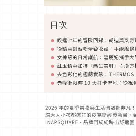
目次
睽違七年的冒險回歸：胡迪與叉奇驚喜現
從精華到蜜粉全套收藏：手繪線條
女神級的日常護航：碧麗妃攜手大
紅玉精華加持「媽生美肌」：漢方
去色彩化的極簡實驗：THERMOS 膳
赤峰街限時 10 天打卡聖地：從
2026 年的夏季美妝與生活圈熱鬧非
讓大人小孩都瘋狂的皮克斯經典動畫，
INAPSQUARE，品牌們紛紛跨出舒