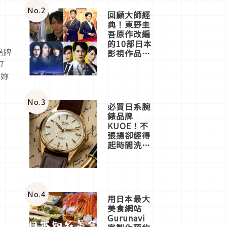
體驗
No.
2
回顧大師經
典！東野圭
吾原作改編
的10部日本
品牌
影視作品推
薦
7
和妳
No.
3
必買日系腕
錶品牌
KUOE！不
張揚卻經得
起時間洗鍊
的經典之作
五選
No.
4
用日本最大
美食網站
Gurunavi