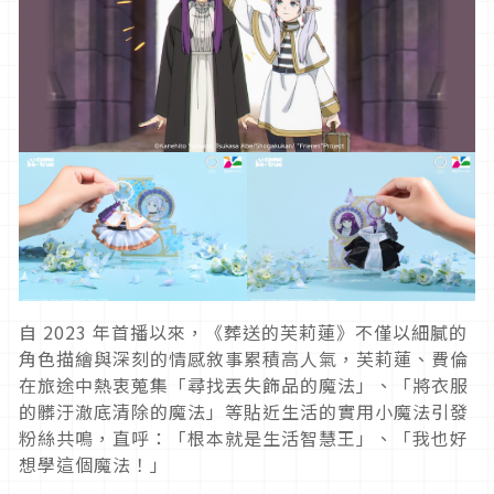
自 2023 年首播以來，《葬送的芙莉蓮》不僅以細膩的
角色描繪與深刻的情感敘事累積高人氣，芙莉蓮、費倫
在旅途中熱衷蒐集「尋找丟失飾品的魔法」、「將衣服
的髒汙澈底清除的魔法」等貼近生活的實用小魔法引發
粉絲共鳴，直呼：「根本就是生活智慧王」、「我也好
想學這個魔法！」