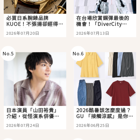
必買日系腕錶品牌
在台場欣賞鋼彈最後的
KUOE！不張揚卻經得起
機會！「DiverCity
時間洗鍊的經典之作五
Tokyo Plaza」搭船、
2026年07月20日
2026年07月13日
選
購物、美食及夜景，一
次全體驗
No.
5
No.
6
日本演員「山田裕貴」
2026酷暑該怎麼度過？
介紹，從怪演系俳優走
GU 「接觸涼感」是你的
向國民級日劇主角
夏日救星
2026年07月24日
2026年06月25日