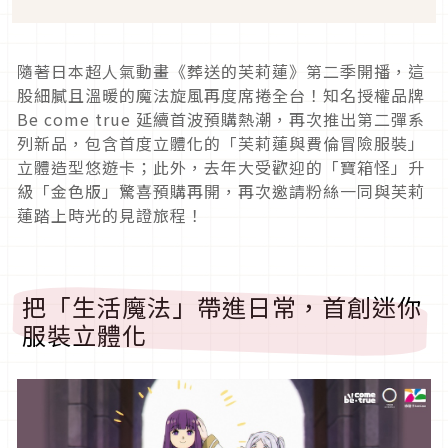
隨著日本超人氣動畫《葬送的芙莉蓮》第二季開播，這
股細膩且溫暖的魔法旋風再度席捲全台！知名授權品牌
Be come true 延續首波預購熱潮，再次推出第二彈系
列新品，包含首度立體化的「芙莉蓮與費倫冒險服裝」
立體造型悠遊卡；此外，去年大受歡迎的「寶箱怪」升
級「金色版」驚喜預購再開，再次邀請粉絲一同與芙莉
蓮踏上時光的見證旅程！
把「生活魔法」帶進日常，首創迷你
服裝立體化