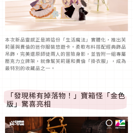
本次新品靈感正是將這份「生活魔法」實體化，推出芙
莉蓮與費倫的迷你服裝悠遊卡。柔軟布料搭配經典飾品
吊飾，完美還原師徒兩人的冒險身影，並皆附一組專屬
壓克力立牌架，就像幫芙莉蓮和費倫「掛衣服」，成為
最特別的收藏品之一。
「發現稀有掉落物！」寶箱怪「金色
版」驚喜亮相