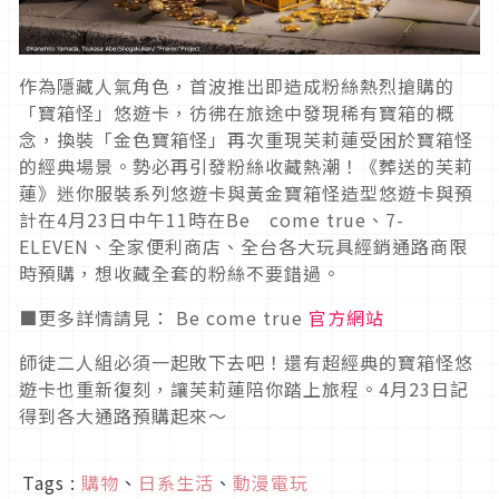
作為隱藏人氣角色，首波推出即造成粉絲熱烈搶購的
「寶箱怪」悠遊卡，彷彿在旅途中發現稀有寶箱的概
念，換裝「金色寶箱怪」再次重現芙莉蓮受困於寶箱怪
的經典場景。勢必再引發粉絲收藏熱潮！《葬送的芙莉
蓮》迷你服裝系列悠遊卡與黃金寶箱怪造型悠遊卡與預
計在4月23日中午11時在Be come true、7-
ELEVEN、全家便利商店、全台各大玩具經銷通路商限
時預購，想收藏全套的粉絲不要錯過。
■更多詳情請見： Be come true
官方網站
師徒二人組必須一起敗下去吧！還有超經典的寶箱怪悠
遊卡也重新復刻，讓芙莉蓮陪你踏上旅程。4月23日記
得到各大通路預購起來～
Tags :
購物
、
日系生活
、
動漫電玩