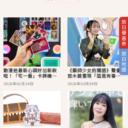
旅日優惠券
旅日地圖
動漫迷最新心頭好出新款
《藥師少女的獨語》聲優
啦！「宅一番」卡牌機現
悠木碧重現「這是有毒
身Ｖ
的」名場面 2026台北國際
2026年01月24日
2026年02月09日
動漫節氣氛沸騰