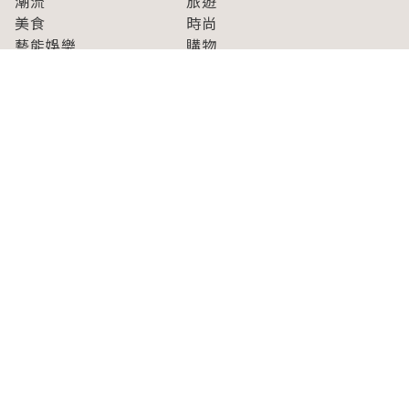
潮流
旅遊
美食
時尚
藝能娛樂
購物
關於Japaholic
關於我們
免責事項
寫手招募
Japaholic Girls招募
廣告、合作洽談
關鍵字列表
お問い合わせ
看看更多有關Japaholic！