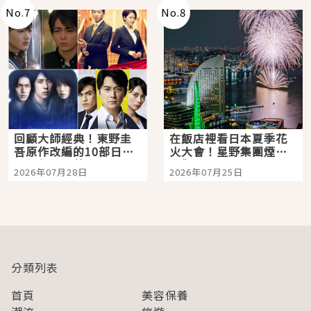
No.
7
No.
8
回顧大師經典！東野圭
在飯店裡看日本夏季花
吾原作改編的10部日本
火大會！星野集團煙火
影視作品推薦
景觀飯店6選，讓你不用
2026年07月28日
2026年07月25日
人擠人悠閒欣賞
分類列表
首頁
美容保養