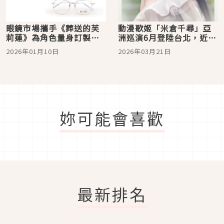
眼鏡市場攜手《葬送的芙
動漫歌姬「米倉千尋」亞
莉蓮》為角色量身訂製鏡
洲巡演6月登陸台北，近距
款，邀粉絲進入魔法想像
離感受《機動戰士鋼彈》
2026年01月10日
2026年03月21日
「視」界
名曲震撼！
妳可能會喜歡
最新排名