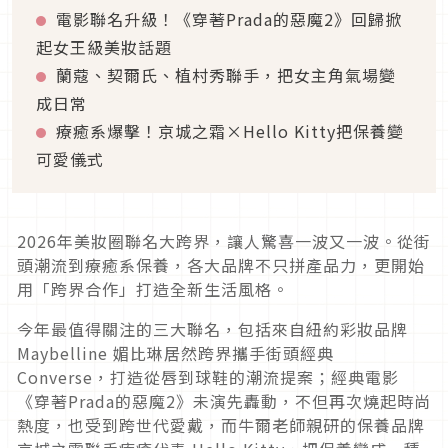
電影聯名升級！《穿著Prada的惡魔2》回歸掀
起女王級美妝話題
蘭蔻、契爾氏、植村秀聯手，把女主角氣場變
成日常
療癒系爆擊！京城之霜×Hello Kitty把保養變
可愛儀式
2026年美妝圈聯名大跨界，讓人驚喜一波又一波。從街
頭潮流到療癒系保養，各大品牌不只拼產品力，更開始
用「跨界合作」打造全新生活風格。
今年最值得關注的三大聯名，包括來自紐約彩妝品牌
Maybelline 媚比琳居然跨界攜手街頭經典
Converse，打造從唇到球鞋的潮流提案；經典電影
《穿著Prada的惡魔2》未演先轟動，不但再次燒起時尚
熱度，也受到跨世代愛戴，而牛爾老師親研的保養品牌