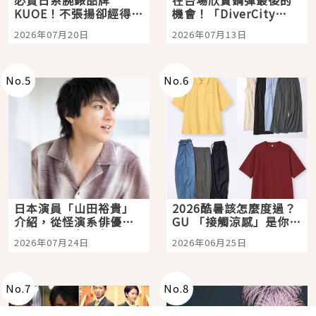
必買日系腕錶品牌
在台場欣賞鋼彈最後的
KUOE！不張揚卻經得起
機會！「DiverCity
時間洗鍊的經典之作五
Tokyo Plaza」搭船、
2026年07月20日
2026年07月13日
選
購物、美食及夜景，一
次全體驗
No.
5
No.
6
日本演員「山田裕貴」
2026酷暑該怎麼度過？
介紹，從怪演系俳優走
GU 「接觸涼感」是你的
向國民級日劇主角
夏日救星
2026年07月24日
2026年06月25日
No.
7
No.
8