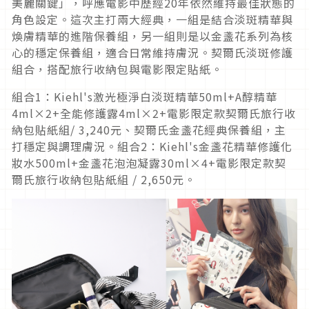
美麗關鍵」，呼應電影中歷經20年依然維持最佳狀態的
角色設定。這次主打兩大經典，一組是結合淡斑精華與
煥膚精華的進階保養組，另一組則是以金盞花系列為核
心的穩定保養組，適合日常維持膚況。契爾氏淡斑修護
組合，搭配旅行收納包與電影限定貼紙。
組合1：Kiehl's激光極淨白淡斑精華50ml+A醇精華
4ml×2+全能修護露4ml×2+電影限定款契爾氏旅行收
納包貼紙組/ 3,240元、契爾氏金盞花經典保養組，主
打穩定與調理膚況。組合2：Kiehl's金盞花精華修護化
妝水500ml+金盞花泡泡凝露30ml×4+電影限定款契
爾氏旅行收納包貼紙組 / 2,650元。