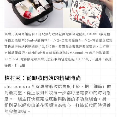
契爾氏淡斑修護組合，搭配旅行收納包與電影限定貼紙。Kiehl's激光極
淨白淡斑精華50ml+A醇精華4ml×2+全能修護露4ml×2+電影限定款契
爾氏旅行收納包貼紙組 / 3,240元。契爾氏金盞花經典保養組，主打穩
定與調理膚況。Kiehl's金盞花精華修護化妝水500ml+金盞花泡泡凝露
30ml×4+電影限定款契爾氏旅行收納包貼紙組 / 2,650元。圖片：品牌
提供、Ting攝
植村秀：從卸妝開始的精緻時尚
shu uemura 則從專業彩妝師角度出發，把「細節」做
到最完整，從上妝到卸妝每一步都呼應電影中的時尚態
度。一組主打快速完成底妝與防護的多功能組合，另一
組則是以經典山茶花潔顏油為核心，打造卸妝同時保養
的完整流程。