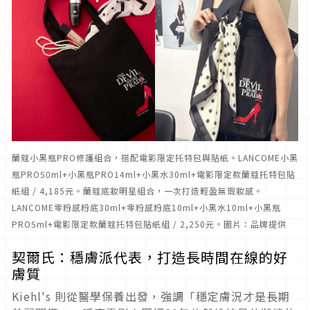
蘭蔻小黑瓶PRO修護組合，搭配電影限定托特包與貼紙。LANCOME小黑
瓶PRO50ml+小黑瓶PRO14ml+小黑水30ml+電影限定款蘭蔻托特包貼
紙組 / 4,185元。蘭蔻底妝明星組合，一次打造輕盈無瑕妝感。
LANCOME零粉感粉底30ml+零粉感粉底10ml+小黑水10ml+小黑瓶
PRO5ml+電影限定款蘭蔻托特包貼紙組 / 2,250元。圖片：品牌提供
契爾氏：穩膚派代表，打造長時間在線的好
膚質
Kiehl's 則從醫學保養出發，強調「穩定膚況才是長期