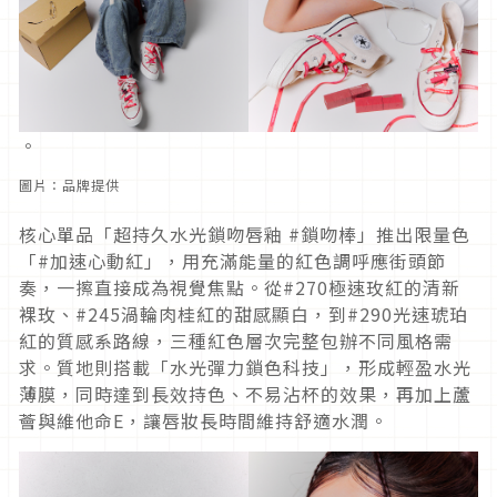
。
圖片：品牌提供
核心單品「超持久水光鎖吻唇釉 #鎖吻棒」推出限量色
「#加速心動紅」，用充滿能量的紅色調呼應街頭節
奏，一擦直接成為視覺焦點。從#270極速玫紅的清新
裸玫、#245渦輪肉桂紅的甜感顯白，到#290光速琥珀
紅的質感系路線，三種紅色層次完整包辦不同風格需
求。質地則搭載「水光彈力鎖色科技」，形成輕盈水光
薄膜，同時達到長效持色、不易沾杯的效果，再加上蘆
薈與維他命E，讓唇妝長時間維持舒適水潤。