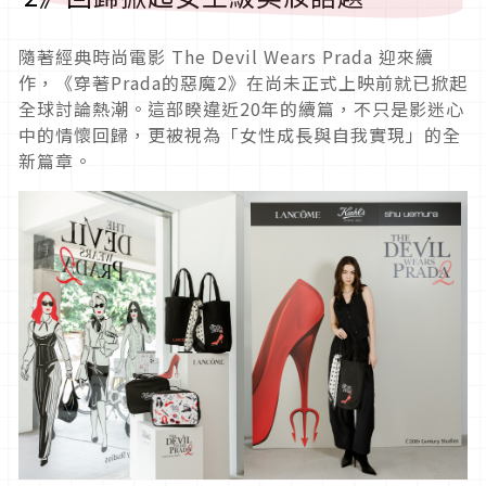
隨著經典時尚電影 The Devil Wears Prada 迎來續
作，《穿著Prada的惡魔2》在尚未正式上映前就已掀起
全球討論熱潮。這部睽違近20年的續篇，不只是影迷心
中的情懷回歸，更被視為「女性成長與自我實現」的全
新篇章。