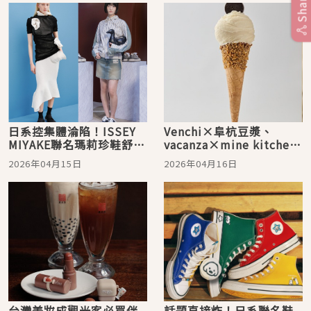
Share
日系控集體淪陷！ISSEY
Venchi×阜杭豆漿、
MIYAKE聯名瑪莉珍鞋舒適
vacanza×mine kitchen
又時髦、MMY限定款溶解
雙聯名爆紅！豆漿冰淇淋
2026年04月15日
2026年04月16日
鞋台灣買得到
＋蛋糕飾品太欠買
台灣美妝成觀光客必買伴
話題直接炸！日系聯名鞋