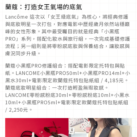
蘭蔻：打造女王氣場的底氣
Lancôme 這次以「女王級底氣」為核心，將經典修護
與底妝明星一次打包，對應電影中歷經歲月依然站穩巔
峰的女性形象。其中最受矚目的就是經典「小黑瓶
PRO」系列，搭配化妝水與旅行組，一次完成基礎修護
流程；另一組則是將零粉感底妝與保養結合，讓妝感與
膚況同步升級。
蘭蔻小黑瓶PRO修護組合：搭配電影限定托特包與貼
紙。LANCOME小黑瓶PRO50ml+小黑瓶PRO14ml+小
黑水30ml+電影限定款蘭蔻托特包貼紙組 / 4,185元。
蘭蔻底妝明星組合：一次打造輕盈無瑕妝感。
LANCOME零粉感粉底30ml+零粉感粉底10ml+小黑水
10ml+小黑瓶PRO5ml+電影限定款蘭蔻托特包貼紙組
/ 2,250元。