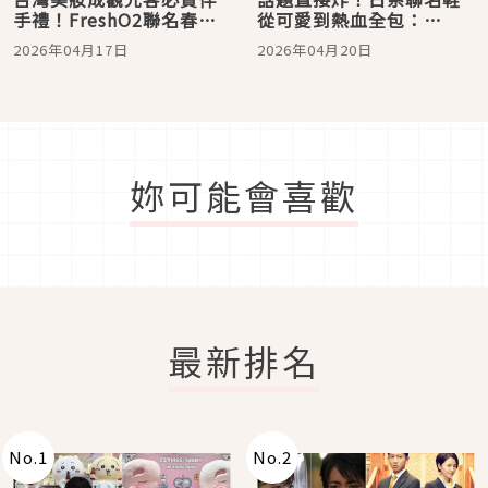
手禮！FreshO2聯名春水
從可愛到熱血全包：
堂打造「珍珠奶茶小方
CONVERSE萌寵感爆棚、
2026年04月17日
2026年04月20日
糖」可愛爆擊，Moody史
CROCS ×航海王尋寶戰靴
努比家族讓清潔變得好療
必收
癒
妳可能會喜歡
最新排名
No.
1
No.
2