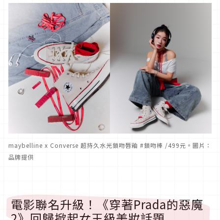
maybelline x Converse 超持久水光鎖吻唇釉 #鎖吻棒 /499元。圖片：
品牌提供
電影聯名升級！《穿著Prada的惡魔
2》回歸掀起女王級美妝話題