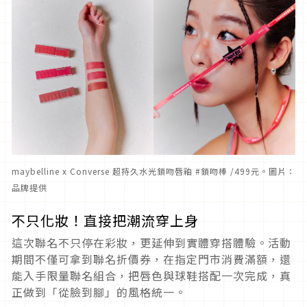
maybelline x Converse 超持久水光鎖吻唇釉 #鎖吻棒 /499元。圖片：
品牌提供
不只化妝！直接把潮流穿上身
這次聯名不只停在彩妝，更延伸到實體穿搭體驗。活動
期間不僅可拿到聯名折價券，在指定門市消費滿額，還
能入手限量聯名組合，把唇色與球鞋搭配一次完成，真
正做到「從臉到腳」的風格統一。