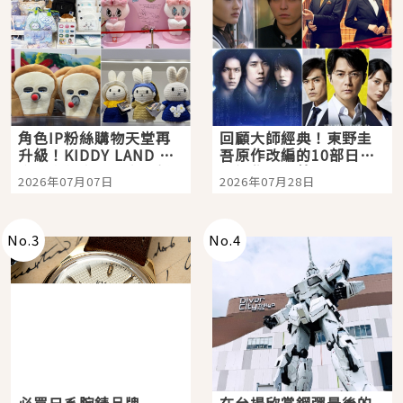
角色IP粉絲購物天堂再
回顧大師經典！東野圭
升級！KIDDY LAND 原
吾原作改編的10部日本
宿店吉伊卡哇迎客，新
影視作品推薦
2026年07月07日
2026年07月28日
開幕 OMOKADO 店3分
即達
No.
3
No.
4