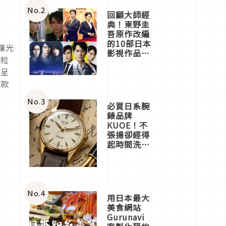
體驗
No.
2
回顧大師經
典！東野圭
吾原作改編
的10部日本
讓光
影視作品推
光粒
薦
擦呈
五款
No.
3
必買日系腕
錶品牌
KUOE！不
張揚卻經得
起時間洗鍊
的經典之作
五選
No.
4
用日本最大
美食網站
Gurunavi