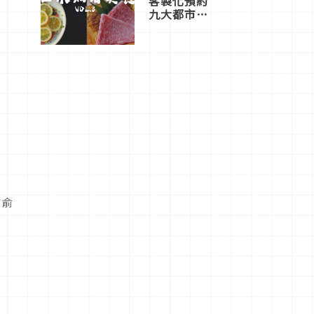
客製化預約
九大都市餐
廳，打造專
屬美食體
驗！
安俞
。