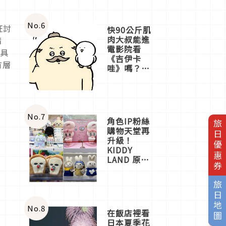
No.
6
狂討
快90公斤肌
肉大叔能進
精
電影院看
極具
《吉伊卡
有層
哇》嗎？日
本重金屬樂
團「打首」
會長與
nagano老師
一同給出了
No.
7
角色IP粉絲
旅日優惠券
答案
購物天堂再
升級！
KIDDY
LAND 原宿
店吉伊卡哇
迎客，新開
旅日地圖
幕
OMOKADO
店3分即達
No.
8
在飯店裡看
日本夏季花