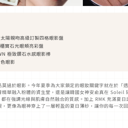
RD 太陽親吻高級訂製四格眼影盤
際櫃寶石光眼頰亮彩盤
OWN 極致鑽石水感眼影棒
單色眼影
品莫過於眼影。今年夏季為大家鎖定的眼妝關鍵字就在於「
華融入粉體的資生堂，還是讓韓國女神安俞真在 Soleil 
盤，都在強調光線與肌膚自然融合的質感。加上 RMK 充滿夏日
眼，更像為眼神穿上了一層輕盈的夏日薄紗，讓你的每一次