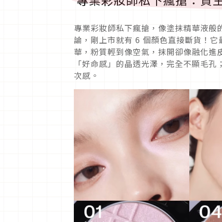
專業彩妝師私下瘋搶，像塗抹精華液般
論，剛上市就有 6 個顏色直接斷貨！
華，粉質輕到像空氣，抹開卻像融化進皮
「好命感」的晶透光澤，完全不顯毛孔；0
次感。