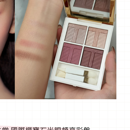
堂 國際櫃寶石光眼頰亮彩盤