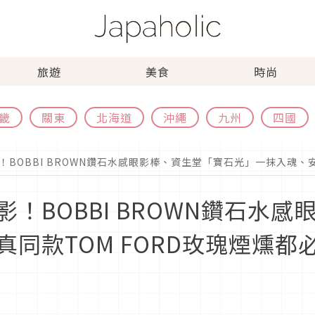
旅遊
美食
時尚
畿
關東
北海道
沖繩
九州
四國
BOBBI BROWN鑽石水感眼影棒、資生堂「寶石光」一抹入魂、安
！BOBBI BROWN鑽石水
同款TOM FORD玫瑰煙燻都