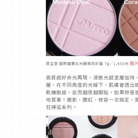
圖
資生堂 國際櫃寶石光眼頰亮彩盤 7g／1,450元
高質感好命光再現，液態光感塗層加持
層，在不同角度的光線下，肌膚會透出
乾繃脫皮，反而越夜越服貼。如果妳是
地買單！眼影、腮紅、修容一次搞定，
狂掃這系列。