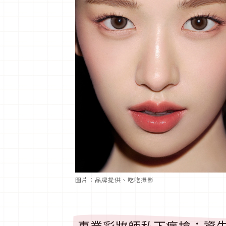
圖片：品牌提供、吃吃攝影
專業彩妝師私下瘋搶：資生