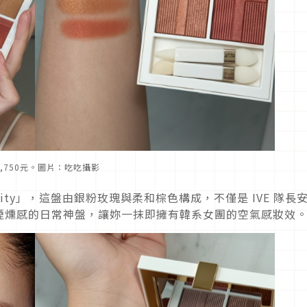
3,750元。圖片：吃吃攝影
uality」，這盤由銀粉玫瑰與柔和棕色構成，不僅是 IVE 隊長
煙燻感的日常神盤，讓妳一抹即擁有韓系女團的空氣感妝效