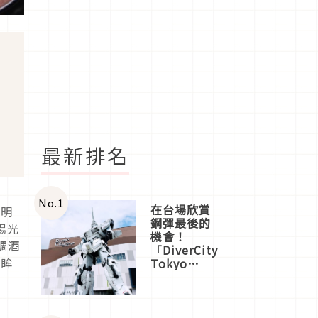
最新排名
No.
1
在台場欣賞
透明
鋼彈最後的
陽光
機會！
調酒
「DiverCity
回眸
Tokyo
Plaza」搭
船、購物、
美食及夜
景，一次全