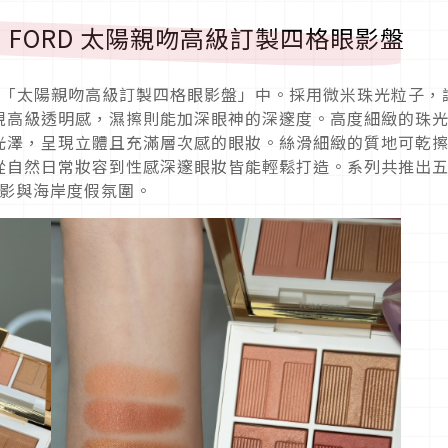
M FORD 太陽親吻高級訂製四格眼影盤
縮影於「太陽親吻高級訂製四格眼影盤」中。採用微米珠光粒子，
現高級透明感，濕擦則能加深眼神的深邃度。高度細緻的珠
光澤，呈現立體且充滿層次感的眼妝。絲滑細緻的質地可乾
從自然日常妝容到性感深邃眼妝皆能輕鬆打造。系列共推出
落光影與海岸度假氛圍。