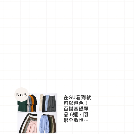
No.
5
在GU看到就
可以包色！
百搭基礎單
品 6選，閉
眼全收也不
心疼