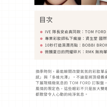
目次
IVE 隊長安俞真同款：TOM FO
專業彩妝師私下瘋搶：資生堂 國
10秒打造濕潤亮點：BOBBI BR
微醺夏日的閃耀碎片：RMK 無拘
換季時刻，最能瞬間改變氣氛的彩妝單
感」與「多維光澤」。不論是將頂級養膚精
下展現精緻氣息的 TOM FORD 訂製
風情的限定色，這些眼彩不只是放大雙
都散發令人心動的純淨氣息。