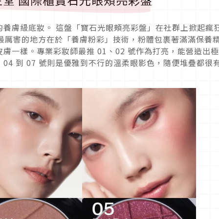
的養膚級底妝。 這盤「寶石光眼頰亮彩盤」在社群上掀起瘋
它最厲害的地方在於「養膚粉彩」技術，粉體包裹著滿滿保養
膚一樣。專業彩妝師最推 01、02 號作為打亮，能營造出
4 到 07 號則是優雅到不行的溫柔眼影色，隨便堆疊都很