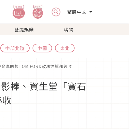
繁體中文
藝能娛樂
購物
中部北陸
中國
東北
俞真同款TOM FORD玫瑰煙燻都必收
感眼影棒、資生堂「寶石
必收