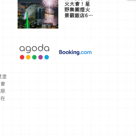
火大會！星
野集團煙火
景觀飯店6
選，讓你不
用人擠人悠
閒欣賞
感塗
不會
以原
都在