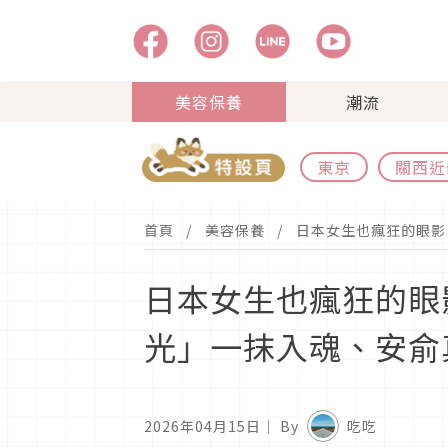
美容保養
潮流
東京
關西近
首頁
美容保養
日本女生也瘋狂的眼影！
日本女生也瘋狂的眼影
光」一抹入魂、安俞真
2026年04月15日
｜ By
吃吃