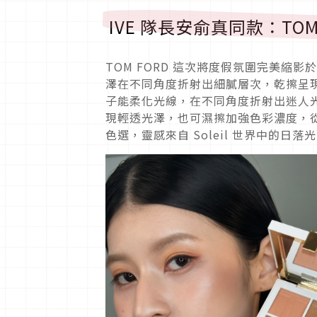
IVE 隊長安俞真同款：TO
TOM FORD 這次將度假氛圍完美
澤在不同角度折射出細膩層次，乾擦呈
子能柔化光線，在不同角度折射出迷人
現輕透光澤，也可濕擦加強色彩濃度，
色選，靈感來自 Soleil 世界中的日