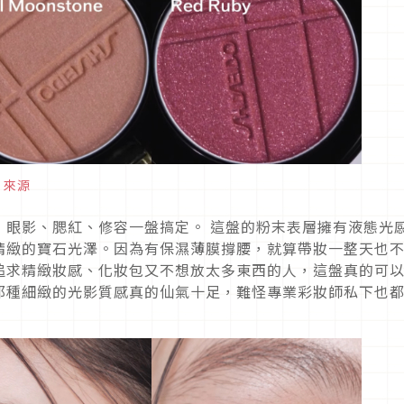
片來源
，眼影、腮紅、修容一盤搞定。 這盤的粉末表層擁有液態光
精緻的寶石光澤。因為有保濕薄膜撐腰，就算帶妝一整天也
追求精緻妝感、化妝包又不想放太多東西的人，這盤真的可
那種細緻的光影質感真的仙氣十足，難怪專業彩妝師私下也