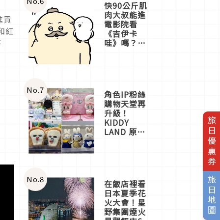
No.
6
快90公斤肌
肉大叔能進
進貢
電影院看
和紅
《吉伊卡
哇》嗎？日
平
本重金屬樂
團「打首」
會長與
nagano老師
一同給出了
No.
7
角色IP粉絲
答案
購物天堂再
升級！
旅日優惠券
KIDDY
LAND 原宿
店吉伊卡哇
迎客，新開
幕
OMOKADO
店3分即達
No.
8
旅日地圖
在飯店裡看
日本夏季花
火大會！星
野集團煙火