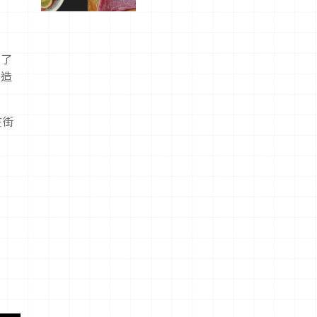
屬美食體
驗！
得了
而造
在街