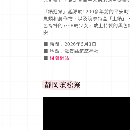
「鍋冠祭」起源於1200多年前的平安
魚類和農作物，以及筑摩特產「土鍋」
色袴褲的7～8歲少女，戴上特製的黑
安。
■ 時間：2026年5月3日
■ 地點：滋賀縣筑摩神社
■
相關網站
靜岡濱松祭