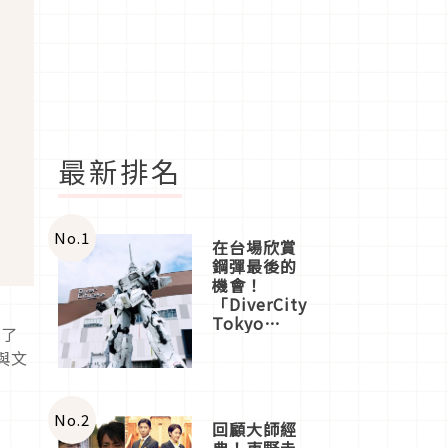
最新排名
No.
1
在台場欣賞
鋼彈最後的
機會！
「DiverCity
Tokyo
理了
Plaza」搭
與文
船、購物、
美食及夜
景，一次全
體驗
No.
2
回顧大師經
典！東野圭