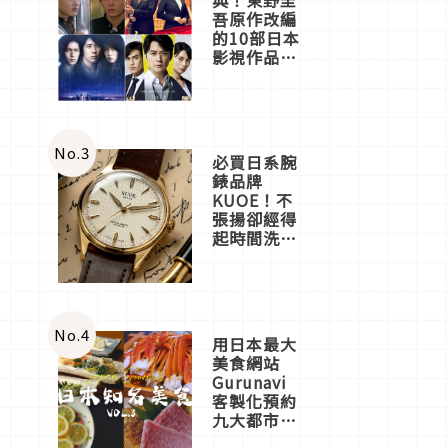
吾原作改編
的10部日本
影視作品推
薦
No.
3
必買日系腕
錶品牌
KUOE！不
張揚卻經得
起時間洗鍊
的經典之作
五選
No.
4
用日本最大
美食網站
Gurunavi
客製化預約
九大都市餐
廳，打造專