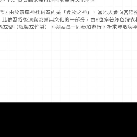
時代，由於筑摩神社供奉的是「食物之神」，當地人會向宮廷
，此依習俗後演變為祭典文化的一部分，由8位穿著綠色狩衣
色鍋或釜（紙製或竹製），與民眾一同參加遊行，祈求豐收與