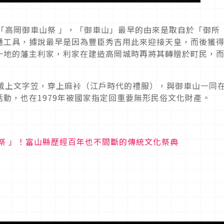
「高岡御車山祭 」，「御車山」最早的由來是取自於「御所
通工具，據說最早是因為豐臣秀吉用此來迎接天皇，而後獲
一地的藩主利家，利家在建造高岡城時再將其轉贈於町民，
會戴上文字笠，穿上麻裃（江戶時代的禮服），與御車山一同
動，也在1979年被國家指定回重要無形民俗文化財產。
祭 」！富山縣歷經百年也不間斷的傳統文化祭典