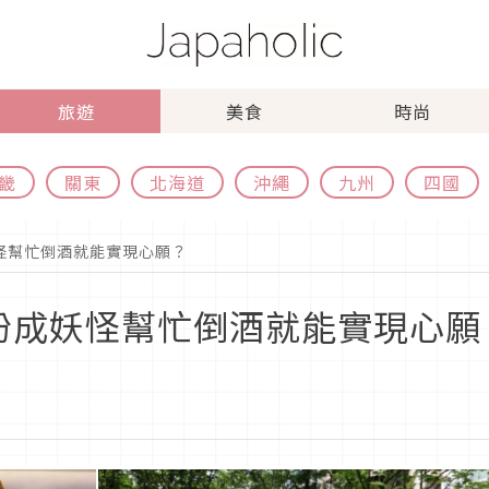
旅遊
美食
時尚
畿
關東
北海道
沖繩
九州
四國
怪幫忙倒酒就能實現心願？
扮成妖怪幫忙倒酒就能實現心願