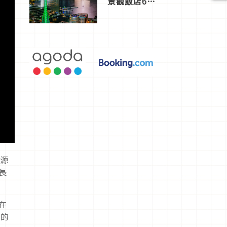
景觀飯店6
選，讓你不
用人擠人悠
閒欣賞
起源
長
在
鬧的