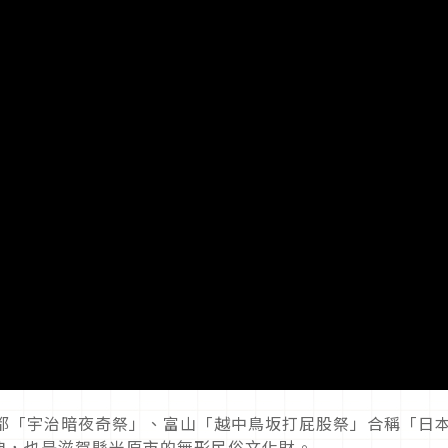
京都「宇治暗夜奇祭」、富山「越中鳥坂打屁股祭」合稱「日
典，也是滋賀縣米原市的無形民俗文化財。