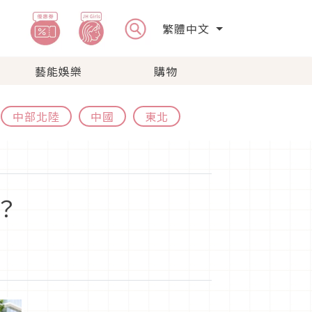
繁體中文
藝能娛樂
購物
中部北陸
中國
東北
？