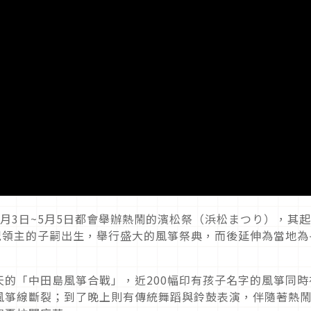
月3日~5月5日都會舉辦熱鬧的濱松祭（浜松まつり），其
慶祝領主的子嗣出生，舉行盛大的風箏祭典，而後延伸為當地為
的「中田島風箏合戰」，近200幅印有孩子名字的風箏同時
風箏線斷裂；到了晚上則有傳統舞蹈與鈴鼓表演，伴隨著熱