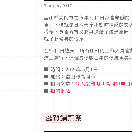
Photo by 9317
富山縣高岡市在每年5月1日都會舉辦的
車」，也就是日本天皇移動時搭乘的交
贈予，豐臣秀吉又將其送給了統治高岡
就了此祭典的傳承。
在5月1日這天，所有山町的工作人員
道上遊行，這個流傳數百年的傳統祭典活
■ 時間：2026年5月1日
■ 地點：富山縣高岡市
■ 相關文章：
令人感動的「高岡御車山
■
相關網站
滋賀鍋冠祭