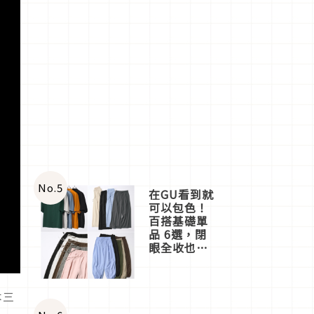
No.
5
在GU看到就
可以包色！
百搭基礎單
品 6選，閉
眼全收也不
心疼
本三