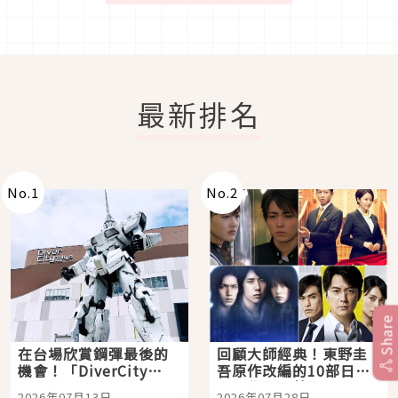
最新排名
No.
1
No.
2
Share
在台場欣賞鋼彈最後的
回顧大師經典！東野圭
機會！「DiverCity
吾原作改編的10部日本
Tokyo Plaza」搭船、
影視作品推薦
2026年07月13日
2026年07月28日