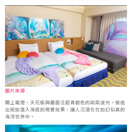
圖片來源
關上電燈，天花板與牆面泛起青碧色的粼粼波光，營造
出宛如潛入海底的視覺效果，讓人沉浸在在如幻似真的
海洋世界中。