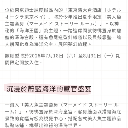
位於東京迪士尼度假區內的「東京灣大倉酒店（ホテル
オークラ東京ベイ）」將於今年推出夏季限定「美人魚
主題套房（マーメイド ストーリー ルーム）」。以神
秘的「海洋王國」為主題，一踏進房間就彷彿置身於碧
藍的深海宮殿，還有魚尾造型針織毯以及貝殼靠墊，讓
人瞬間化身為海洋公主，展開夢幻旅程。
該房型將於2026年7月18日（六）至8月31日（一）期
間限定開放入住。
沉浸於蔚藍海洋的感官盛宴
一踏入「美人魚主題套房（マーメイド ストーリー ル
ーム）」，彷彿置身於深海皇宮，客房牆面以描繪海底
景致的寬幅背板為視覺中心，搭配各式美人魚主題飾品
裝點床鋪，構築出神祕的深海世界。