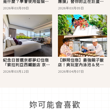
是什麼？學會使用這個整
應援」替你的正在巨蛋奮
理行李的方便小道具！
鬥的偶像或隊伍加油打
2026年03月09日
2026年03月05日
氣！訂房建議＆準備工作
攻略
紀念日首選京都夢幻住宿
【靜岡住宿】最強親子飯
「索拉利亞西鐵飯店 京都
店！爽玩室內泳池＆兒童
Premier 三條鴨川」住進
樂園 首選伊豆熱川溫泉
2026年03月12日
2026年04月07日
鴨川風景裡
Katara RESORT&SPA
妳可能會喜歡