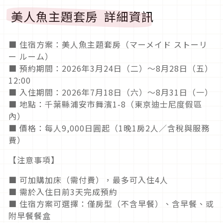
美人魚主題套房 詳細資訊
■ 住宿方案：美人魚主題套房（マーメイド ストーリ
ー ルーム）
■ 預約期間：2026年3月24日（二）～8月28日（五）
12:00
■ 入住期間：2026年7月18日（六）～8月31日（一）
■ 地點：千葉縣浦安市舞濱1-8（東京迪士尼度假區
內）
■ 價格：每人9,000日圓起（1晚1房2人／含稅與服務
費）
【注意事項】
■ 可加購加床（需付費），最多可入住4人
■ 需於入住日前3天完成預約
■ 住宿方案可選擇：僅房型（不含早餐）、含早餐、或
附早餐餐盒