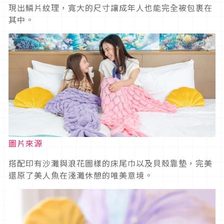
現出鱗片紋理，寬大的尺寸讓成年人也能完全被包裹在
其中。
圖片來源
搭配印有沙灘與浪花圖樣的床尾巾以及貝殼靠墊，完美
還原了美人魚在淺灘休憩的唯美意境。