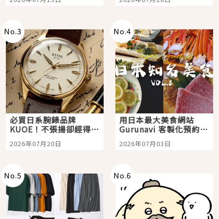
購物、美食及夜景，一
次全體驗
No.
3
No.
4
必買日系腕錶品牌
用日本最大美食網站
KUOE！不張揚卻經得起
Gurunavi 客製化預約九
時間洗鍊的經典之作五
大都市餐廳，打造專屬
2026年07月20日
2026年07月03日
選
美食體驗！
No.
5
No.
6