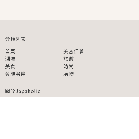
即達
分類列表
首頁
美容保養
潮流
旅遊
美食
時尚
藝能娛樂
購物
關於Japaholic
關於我們
免責事項
寫手招募
Japaholic Girls招募
廣告、合作洽談
關鍵字列表
お問い合わせ