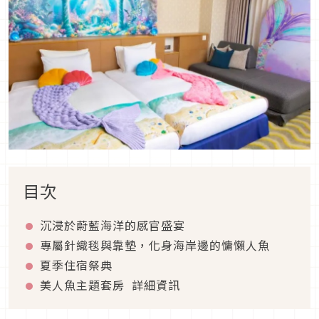
目次
沉浸於蔚藍海洋的感官盛宴
專屬針織毯與靠墊，化身海岸邊的慵懶人魚
夏季住宿祭典
美人魚主題套房 詳細資訊