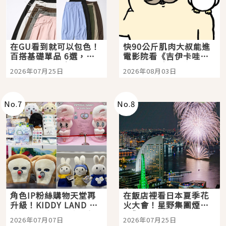
在GU看到就可以包色！
快90公斤肌肉大叔能進
百搭基礎單品 6選，閉
電影院看《吉伊卡哇》
眼全收也不心疼
嗎？日本重金屬樂團
2026年07月25日
2026年08月03日
「打首」會長與nagano
老師一同給出了答案
No.
7
No.
8
角色IP粉絲購物天堂再
在飯店裡看日本夏季花
升級！KIDDY LAND 原
火大會！星野集團煙火
宿店吉伊卡哇迎客，新
景觀飯店6選，讓你不用
2026年07月07日
2026年07月25日
開幕 OMOKADO 店3分
人擠人悠閒欣賞