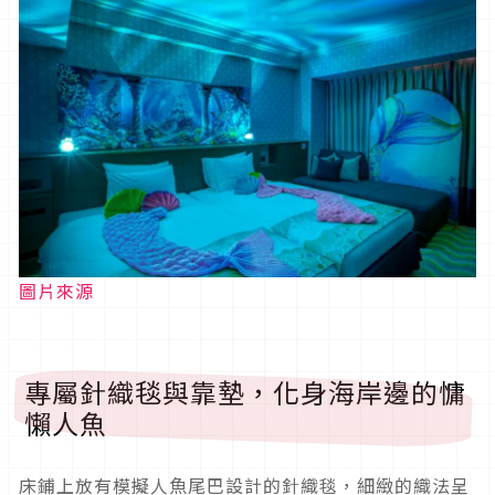
圖片來源
專屬針織毯與靠墊，化身海岸邊的慵
懶人魚
床鋪上放有模擬人魚尾巴設計的針織毯，細緻的織法呈