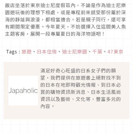
飯店坐落於東京迪士尼度假區內，不論是作為迪士尼樂
園遊玩後的理想下榻處，或是專程前來感受那份屬於深
海的靜謐與浪漫，都相當適合。若是親子同行，還可享
有期間限定優惠。今年夏天，不妨選擇入住這間美人魚
主題客房，展開一段專屬夏日的海洋物語吧！
Tags :
旅遊
、
日本住宿
、
迪士尼樂園
、
千葉
、
47東京
滿足好奇心旺盛的日系女子們的願
望，我們提供在旅遊書上絕對找不到
的日本在地即時觀光情報、到日本必
買的購物資訊新消息、日本生活風尚
資訊以及藝術、文化等，豐富多元的
內容。