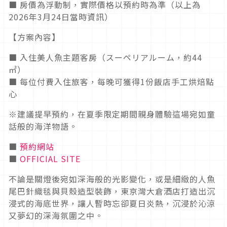
■ 房價為浮動制，實際價格以預約時為準（以上為
2026年3月24日當時資訊）
【方案內容】
■ 入住美人魚主題客房（スーペリアルーム，約44
㎡）
■ 每位付費入住旅客，每晚可獲得1份飯店手工烘焙點
心
※建議提早預約，在夏季限定期間親身體驗這場宛如童
話般的海洋物語。
■
預約網站
■
OFFICIAL SITE
不論是關燈後宛如深海般的光影變化，或是細緻的人魚
尾巴針織毯與貝殼造型裝飾，東京灣大倉酒店打造出沉
浸式的海底世界，讓人暫時忘卻夏日炎熱，沉浸於沁涼
又夢幻的深海氛圍之中。