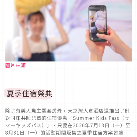
圖片來源
夏季住宿祭典
除了有美人魚主題套房外，東京灣大倉酒店還推出了針
對同床共睡兒童的住宿優惠「Summer Kids Pass（サ
マーキッズパス）」，只要在2026年7月13日（一）至
8月31日（一）的活動期間販售之夏季住宿方案皆適