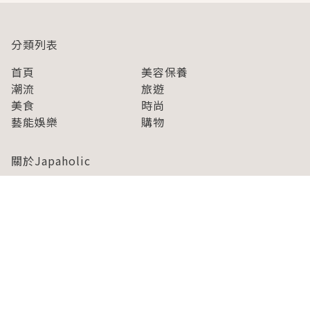
分類列表
首頁
美容保養
潮流
旅遊
美食
時尚
藝能娛樂
購物
關於Japaholic
關於我們
免責事項
寫手招募
Japaholic Girls招募
廣告、合作洽談
關鍵字列表
お問い合わせ