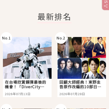
最新排名
No.
1
No.
2
在台場欣賞鋼彈最後的
回顧大師經典！東野圭
機會！「DiverCity
吾原作改編的10部日本
Tokyo Plaza」搭船、
影視作品推薦
2026年07月13日
2026年07月28日
購物、美食及夜景，一
次全體驗