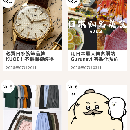
No.
3
No.
4
必買日系腕錶品牌
用日本最大美食網站
KUOE！不張揚卻經得起
Gurunavi 客製化預約九
時間洗鍊的經典之作五
大都市餐廳，打造專屬
2026年07月20日
2026年07月03日
選
美食體驗！
No.
5
No.
6