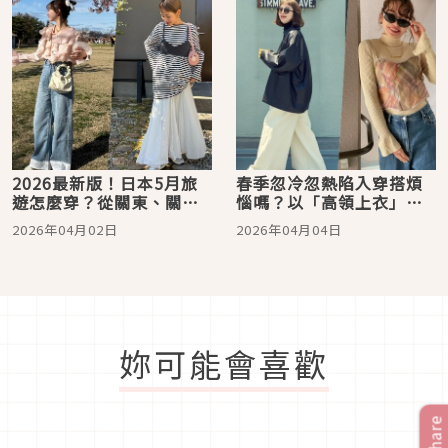
量、時髦度！
2026最新版！日本5月旅
春季忽冷忽熱陷入穿搭煩
遊怎麼穿？從關東、關
惱嗎？以「高領上衣」疊
西、東北各地氣溫整理到
搭出2026日系注目層次
2026年04月02日
2026年04月04日
穿搭推薦！輕鬆打造時髦
兼具的出遊LOOK
妳可能會喜歡
Share