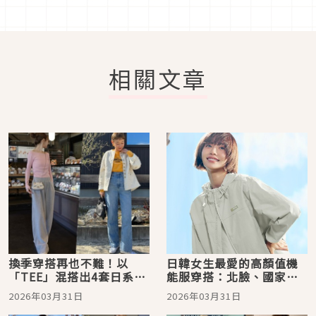
相關文章
換季穿搭再也不難！以
日韓女生最愛的高顏值機
「TEE」混搭出4套日系街
能服穿搭：北臉、國家地
頭印象
理服飾通通上榜，讓你的
2026年03月31日
2026年03月31日
夏日能降溫外，更兼具輕