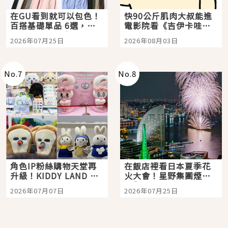
在GU看到就可以包色！
快90公斤肌肉大叔能進
百搭基礎單品 6選，閉
電影院看《吉伊卡哇》
眼全收也不心疼
嗎？日本重金屬樂團
2026年07月25日
2026年08月03日
「打首」會長與nagano
老師一同給出了答案
No.
7
No.
8
角色IP粉絲購物天堂再
在飯店裡看日本夏季花
升級！KIDDY LAND 原
火大會！星野集團煙火
宿店吉伊卡哇迎客，新
景觀飯店6選，讓你不用
2026年07月07日
2026年07月25日
開幕 OMOKADO 店3分
人擠人悠閒欣賞
即達