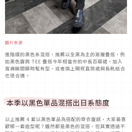
圖片來源
進階版的黑色系混搭，推薦以全黑為主的漸層疊搭，例
如黑色露肩 TEE 疊搭今年相當夯的中長百褶裙，加入
寬褲瞬間顯時髦有型，或者換上開衩直筒裙與長靴結合
也很合適。
本季以黑色單品混搭出日系態度
以上推薦 4 套以黑色單品為搭配的穿衣靈感，大家最喜
歡哪一套造型呢？雖然都是黑色的混搭，但其實透過不