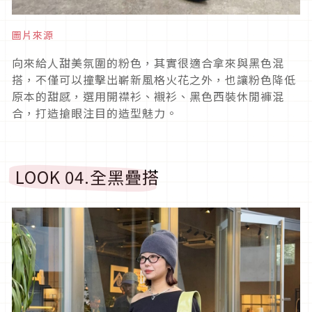
圖片來源
向來給人甜美氛圍的粉色，其實很適合拿來與黑色混
搭，不僅可以撞擊出嶄新風格火花之外，也讓粉色降低
原本的甜感，選用開襟衫、襯衫、黑色西裝休閒褲混
合，打造搶眼注目的造型魅力。
LOOK 04.全黑疊搭