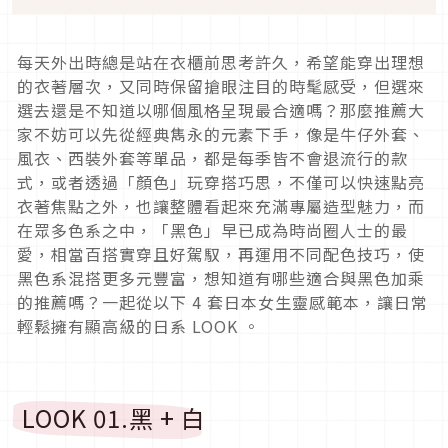
每天外出時總是站在衣櫃前思考許久，希望能穿出理想
的衣著層次，又同時保留搶眼注目的時髦感受，但選來
選去還是不知道以哪個風格呈現最合適嗎？那麼推薦大
家不妨可以先從經典雋永的元素下手，像是牛仔外套、
風衣、西裝外套等單品，都是每季皆不會退流行的款
式，或者透過「顏色」玩穿搭巧思，不僅可以快速點亮
衣著焦點之外，也讓整體看起來充滿專屬造型魅力，而
在眾多色系之中，「黑色」早已成為時尚圈人士的最
愛，相當百搭實穿且好駕馭，再運用不同配色技巧，使
黑色系混搭更多元豐富，想知道有哪些適合與黑色加乘
的推薦嗎？一起從以下 4 套日本女生靈感範本，讓日常
輕鬆擁有顯高級的日系 LOOK 。
LOOK 01.黑 + 白