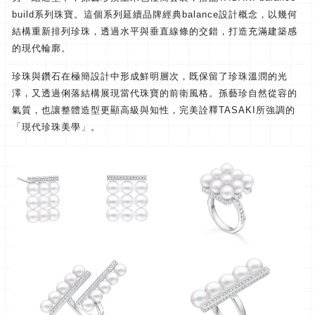
build系列珠寶。
這個系列延續品牌經典balance設計概念，
以幾何
結構重新排列珍珠，透過水平與垂直線條的交錯，
打造充滿建築感
的現代輪廓。
珍珠與鑽石在極簡設計中形成鮮明層次，既保留了珍珠溫潤的光
澤，
又透過俐落結構展現當代珠寶的前衛風格。孫藝珍自然從容的
氣質，
也讓整體造型更顯高級與知性，完美詮釋TASAKI所強調的
「
現代珍珠美學」。