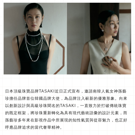
日本頂級珠寶品牌TASAKI近日正式宣布，
邀請南韓人氣女神孫藝
珍擔任品牌首位韓國品牌大使，
為品牌注入嶄新的優雅形象。
向來
以創新設計與高級珍珠聞名的TASAKI，
一直致力於打破傳統珠寶
的既定框架，
將珍珠重新轉化為具有現代藝術語彙的設計元素，
而
孫藝珍多年來在影視作品中所展現的知性氣質與從容魅力，
也正好
呼應品牌追求的當代奢華精神。