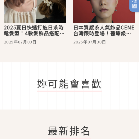
2025夏日快速打造日系時
日本質感系人氣飾品CENE
髦髮型！4款髮飾品搭配指
台灣限時登場！醫療級不
南推薦
鏽鋼材打造敏感肌也能輕
2025年07月03日
2025年07月30日
鬆駕馭美麗心機
妳可能會喜歡
最新排名