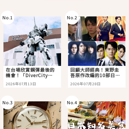
No.
1
No.
2
在台場欣賞鋼彈最後的
回顧大師經典！東野圭
機會！「DiverCity
吾原作改編的10部日本
Tokyo Plaza」搭船、
影視作品推薦
2026年07月13日
2026年07月28日
購物、美食及夜景，一
次全體驗
No.
3
No.
4