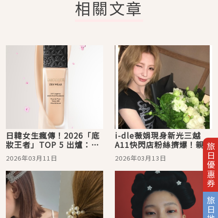
相關文章
日韓女生瘋傳！2026「底
i-dle薇娟現身新光三越
妝王者」TOP 5 出爐：從
A11快閃店粉絲擠爆！親揭
旅日優惠券
DECORTE黛珂的微霧光，
女團級持色底妝秘密
2026年03月11日
2026年03月13日
到SUQQU 水光膜、NARS
柔焦控場，專業化妝師也
收藏！
旅日地圖