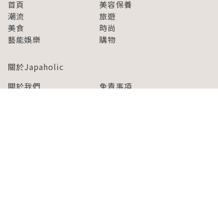
首頁
美容保養
潮流
旅遊
美食
時尚
藝能娛樂
購物
關於Japaholic
關於我們
免責事項
寫手招募
Japaholic Girls招募
廣告、合作洽談
關鍵字列表
お問い合わせ