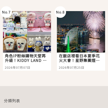
老師一同給出了答案
No.
7
No.
8
角色IP粉絲購物天堂再
在飯店裡看日本夏季花
升級！KIDDY LAND 原
火大會！星野集團煙火
宿店吉伊卡哇迎客，新
景觀飯店6選，讓你不用
2026年07月07日
2026年07月25日
開幕 OMOKADO 店3分
人擠人悠閒欣賞
即達
分類列表