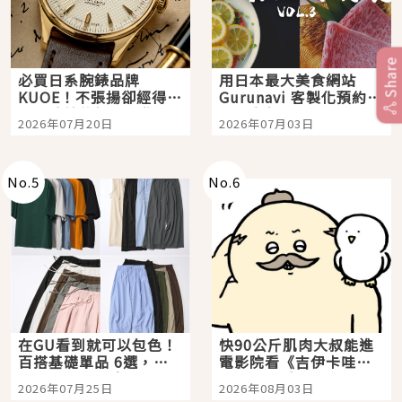
Share
必買日系腕錶品牌
用日本最大美食網站
KUOE！不張揚卻經得起
Gurunavi 客製化預約九
時間洗鍊的經典之作五
大都市餐廳，打造專屬
2026年07月20日
2026年07月03日
選
美食體驗！
No.
5
No.
6
在GU看到就可以包色！
快90公斤肌肉大叔能進
百搭基礎單品 6選，閉
電影院看《吉伊卡哇》
眼全收也不心疼
嗎？日本重金屬樂團
2026年07月25日
2026年08月03日
「打首」會長與nagano