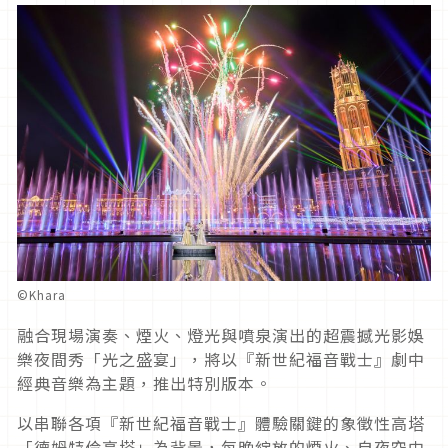
©Khara
融合現場演奏、煙火、燈光與噴泉演出的超震撼光影娛
樂夜間秀「光之盛宴」，將以『新世紀福音戰士』劇中
經典音樂為主題，推出特別版本。
以串聯各項『新世紀福音戰士』體驗關鍵的象徵性高塔
「德姆特倫高塔」為背景，每晚綻放的煙火、自夜空中