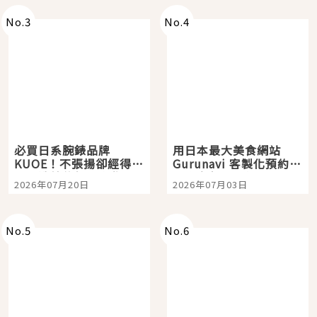
No.
3
No.
4
必買日系腕錶品牌
用日本最大美食網站
KUOE！不張揚卻經得起
Gurunavi 客製化預約九
時間洗鍊的經典之作五
大都市餐廳，打造專屬
2026年07月20日
2026年07月03日
選
美食體驗！
No.
5
No.
6