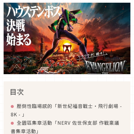
目次
壓倒性臨場感的「新世紀福音戰士・飛行劇場 -
8K - 」
全園區集章活動「NERV 佐世保支部 作戰稟議
書集章活動」