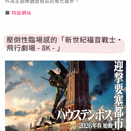
作為主題樂園度假區的進化腳步。
■
特設網站
壓倒性臨場感的「新世紀福音戰士・
飛行劇場 - 8K - 」