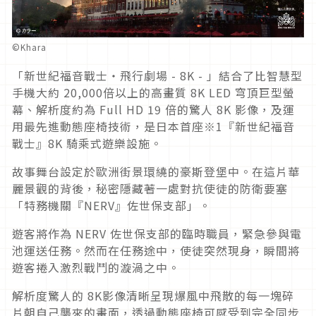
©Khara
「新世紀福音戰士・飛行劇場 - 8K - 」結合了比智慧型
手機大約 20,000倍以上的高畫質 8K LED 穹頂巨型螢
幕、解析度約為 Full HD 19 倍的驚人 8K 影像，及運
用最先進動態座椅技術，是日本首座※1『新世紀福音
戰士』8K 騎乘式遊樂設施。
故事舞台設定於歐洲街景環繞的豪斯登堡中。在這片華
麗景觀的背後，秘密隱藏著一處對抗使徒的防衛要塞
「特務機關『NERV』佐世保支部」。
遊客將作為 NERV 佐世保支部的臨時職員，緊急參與電
池運送任務。然而在任務途中，使徒突然現身，瞬間將
遊客捲入激烈戰鬥的漩渦之中。
解析度驚人的 8K影像清晰呈現爆風中飛散的每一塊碎
片朝自己襲來的畫面，透過動態座椅可感受到完全同步