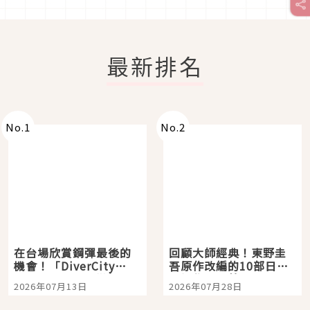
最新排名
No.
1
No.
2
在台場欣賞鋼彈最後的
回顧大師經典！東野圭
機會！「DiverCity
吾原作改編的10部日本
Tokyo Plaza」搭船、
影視作品推薦
2026年07月13日
2026年07月28日
購物、美食及夜景，一
次全體驗