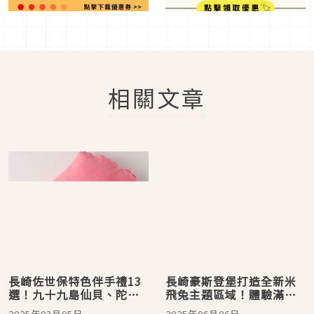
相關文章
長崎佐世保特色伴手禮13
長崎豪斯登堡打造全新米
選！九十九島仙貝、陀螺
飛兔主題區域！體驗滿滿
工藝品與豪斯登堡限定的
米飛兔夢想世界
2025年03月05日
2025年06月06日