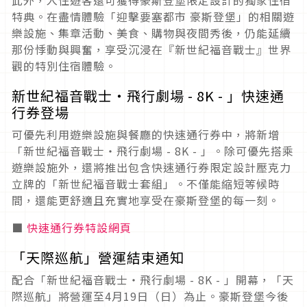
此外，入住遊客還可獲得豪斯登堡限定設計的獨家住宿
特典。在盡情體驗「迎擊要塞都市 豪斯登堡」的相關遊
樂設施、集章活動、美食、購物與夜間秀後，仍能延續
那份悸動與興奮，享受沉浸在『新世紀福音戰士』世界
觀的特別住宿體驗。
新世紀福音戰士・飛行劇場 - 8K - 」快速通
行券登場
可優先利用遊樂設施與餐廳的快速通行券中，將新增
「新世紀福音戰士・飛行劇場 - 8K - 」。除可優先搭乘
遊樂設施外，還將推出包含快速通行券限定設計壓克力
立牌的「新世紀福音戰士套組」。不僅能縮短等候時
間，還能更舒適且充實地享受在豪斯登堡的每一刻。
■
快速通行券特設網頁
「天際巡航」營運結束通知
配合「新世紀福音戰士・飛行劇場 - 8K - 」開幕，「天
際巡航」將營運至4月19日（日）為止。豪斯登堡今後