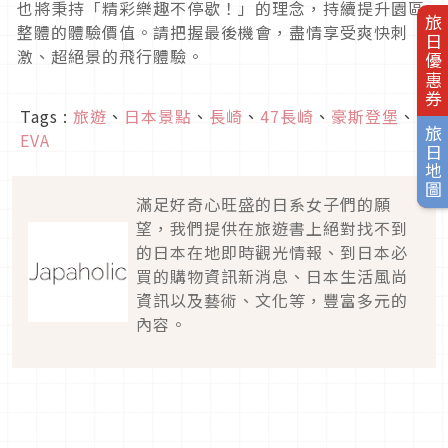
也將秉持「精彩樂趣不停歇！」的理念，持續提升園區
旅日優惠券
整體的體驗價值。請把握最後機會，盡情享受爽快刺
激、超絕景的飛行體驗。
Tags :
旅遊
、
日本景點
、
長崎
、
47長崎
、
豪斯登堡
、
旅日地圖
EVA
滿足好奇心旺盛的日系女子們的願
望，我們提供在旅遊書上絕對找不到
的日本在地即時觀光情報、到日本必
買的購物資訊新消息、日本生活風尚
資訊以及藝術、文化等，豐富多元的
內容。