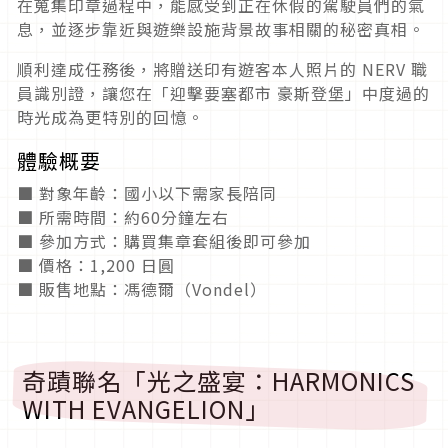
在蒐集印章過程中，能感受到正在休假的駕駛員們的氣
息，並逐步靠近與遊樂設施背景故事相關的秘密真相。
順利達成任務後，將贈送印有遊客本人照片的 NERV 職
員識別證，讓您在「迎擊要塞都市 豪斯登堡」中度過的
時光成為更特別的回憶。
體驗概要
■ 對象年齡：國小以下需家長陪同
■ 所需時間：約60分鐘左右
■ 參加方式：購買集章套組後即可參加
■ 價格：1,200 日圓
■ 販售地點：馮德爾（Vondel）
奇蹟聯名「光之盛宴：HARMONICS
WITH EVANGELION」