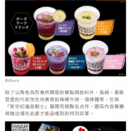
©Khara
除了以角色為形象所開發的餐點與飲料外，長崎・豪斯
登堡的代表性在地美食如檸檬牛排、強棒麵等，也與
『新世紀福音戰士』展開究極聯名合作。園區內各餐廳
將推出僅在此處才能品嚐到的特別菜單。