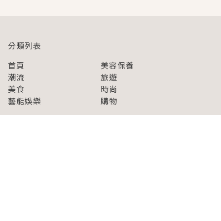
分類列表
首頁
美容保養
潮流
旅遊
美食
時尚
藝能娛樂
購物
關於Japaholic
關於我們
免責事項
寫手招募
Japaholic Girls招募
廣告、合作洽談
關鍵字列表
お問い合わせ