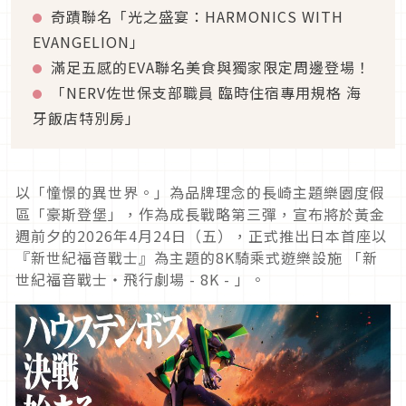
奇蹟聯名「光之盛宴：HARMONICS WITH
EVANGELION」
滿足五感的EVA聯名美食與獨家限定周邊登場！
「NERV佐世保支部職員 臨時住宿專用規格 海
牙飯店特別房」
以「憧憬的異世界。」為品牌理念的長崎主題樂園度假
區「豪斯登堡」，作為成長戰略第三彈，宣布將於黃金
週前夕的2026年4月24日（五），正式推出日本首座以
『新世紀福音戰士』為主題的8K騎乘式遊樂設施 「新
世紀福音戰士・飛行劇場 - 8K - 」。