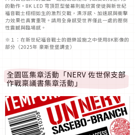
的動作。8K LED 穹頂巨型螢幕則能欣賞使徒與新世紀
福音戰士栩栩如生的激烈交戰，漂浮感、加速感與衝擊
力效果也真實重現。請用全身感受世界僅此一處的壓倒
性震撼與臨場感。
※１：在新世紀福音戰士的遊樂設施之中使用8K影像的
部分（2025年 豪斯登堡調査）
全園區集章活動「NERV 佐世保支部
作戰稟議書集章活動」