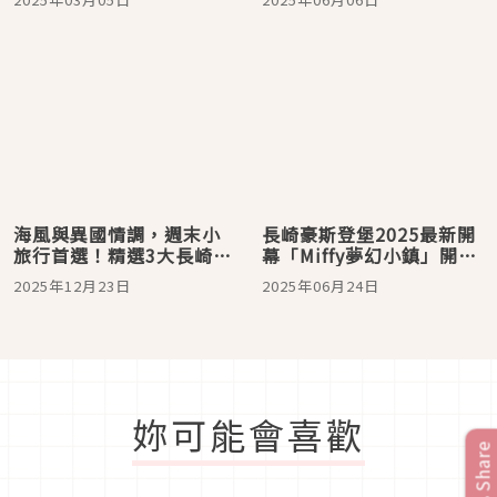
鬱金香寶寶都超可愛
海風與異國情調，週末小
長崎豪斯登堡2025最新開
旅行首選！精選3大長崎市
幕「Miffy夢幻小鎮」開
必玩行程
箱！Miffy主題園區設施、
2025年12月23日
2025年06月24日
美食、遊玩攻略全公開
妳可能會喜歡
Share