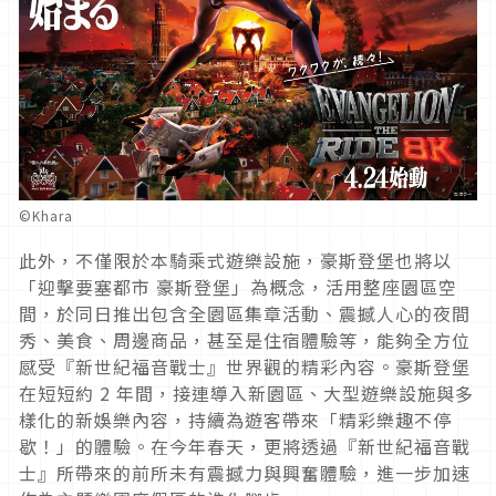
©Khara
此外，不僅限於本騎乘式遊樂設施，豪斯登堡也將以
「迎擊要塞都市 豪斯登堡」為概念，活用整座園區空
間，於同日推出包含全園區集章活動、震撼人心的夜間
秀、美食、周邊商品，甚至是住宿體驗等，能夠全方位
感受『新世紀福音戰士』世界觀的精彩內容。豪斯登堡
在短短約 2 年間，接連導入新園區、大型遊樂設施與多
樣化的新娛樂內容，持續為遊客帶來「精彩樂趣不停
歇！」的體驗。在今年春天，更將透過『新世紀福音戰
士』所帶來的前所未有震撼力與興奮體驗，進一步加速