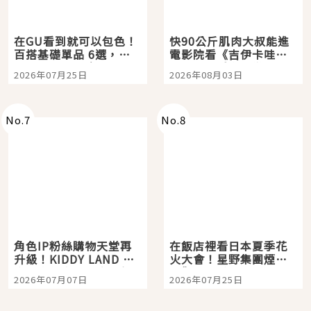
在GU看到就可以包色！
快90公斤肌肉大叔能進
百搭基礎單品 6選，閉
電影院看《吉伊卡哇》
眼全收也不心疼
嗎？日本重金屬樂團
2026年07月25日
2026年08月03日
「打首」會長與nagano
老師一同給出了答案
No.
7
No.
8
角色IP粉絲購物天堂再
在飯店裡看日本夏季花
升級！KIDDY LAND 原
火大會！星野集團煙火
宿店吉伊卡哇迎客，新
景觀飯店6選，讓你不用
2026年07月07日
2026年07月25日
開幕 OMOKADO 店3分
人擠人悠閒欣賞
即達