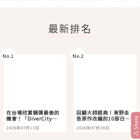
最新排名
No.
1
No.
2
在台場欣賞鋼彈最後的
回顧大師經典！東野圭
機會！「DiverCity
吾原作改編的10部日本
Share
Tokyo Plaza」搭船、
影視作品推薦
2026年07月13日
2026年07月28日
購物、美食及夜景，一
次全體驗