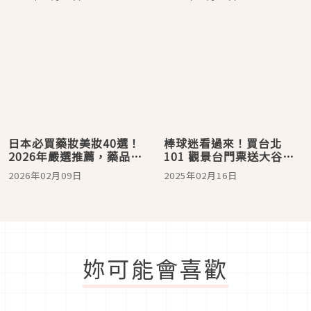
沒錯！
日本必買藥妝美妝40選！
棒球迷看過來！買台北
2026年嚴選推薦，藥品保
101 觀景台門票送大谷翔
養彩妝商品都有！
平限量包裝綠茶，還有
2026年02月09日
2025年02月16日
「夢想高飛」特展可參觀
妳可能會喜歡