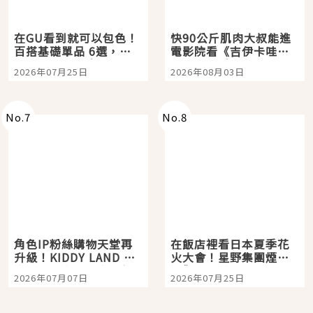
在GU看到就可以包色！
快90公斤肌肉大叔能進
百搭基礎單品 6選，閉
電影院看《吉伊卡哇》
眼全收也不心疼
嗎？日本重金屬樂團
2026年07月25日
2026年08月03日
「打首」會長與nagano
老師一同給出了答案
No.
7
No.
8
角色IP粉絲購物天堂再
在飯店裡看日本夏季花
升級！KIDDY LAND 原
火大會！星野集團煙火
宿店吉伊卡哇迎客，新
景觀飯店6選，讓你不用
2026年07月07日
2026年07月25日
開幕 OMOKADO 店3分
人擠人悠閒欣賞
即達