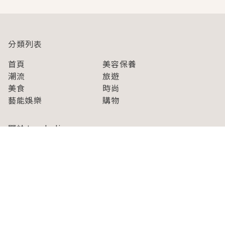
分類列表
首頁
美容保養
潮流
旅遊
美食
時尚
藝能娛樂
購物
關於Japaholic
關於我們
免責事項
寫手招募
Japaholic Girls招募
廣告、合作洽談
關鍵字列表
お問い合わせ