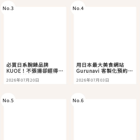
No.
3
No.
4
必買日系腕錶品牌
用日本最大美食網站
KUOE！不張揚卻經得起
Gurunavi 客製化預約九
時間洗鍊的經典之作五
大都市餐廳，打造專屬
2026年07月20日
2026年07月03日
選
美食體驗！
No.
5
No.
6