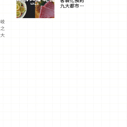
客製化預約
九大都市餐
廳，打造專
屬美食體
那岐
驗！
，之
為大