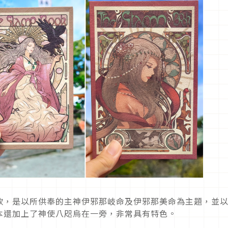
款，是以所供奉的主神伊邪那岐命及伊邪那美命為主題，並
本還加上了神使八咫烏在一旁，非常具有特色。