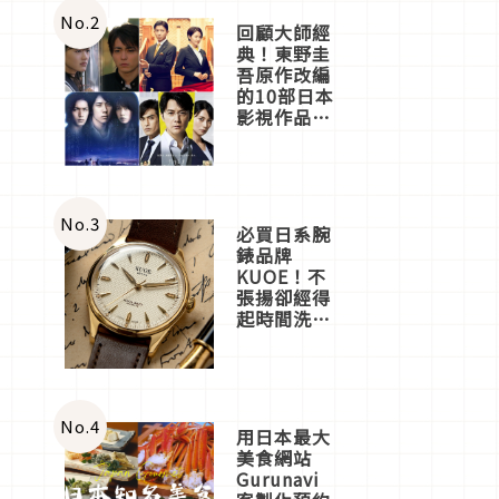
體驗
No.
2
回顧大師經
典！東野圭
吾原作改編
的10部日本
影視作品推
薦
No.
3
必買日系腕
錶品牌
KUOE！不
張揚卻經得
起時間洗鍊
的經典之作
五選
No.
4
用日本最大
美食網站
Gurunavi