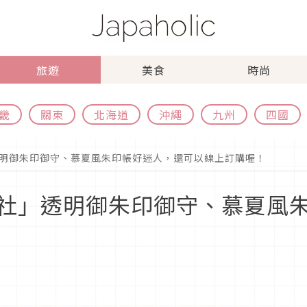
旅遊
美食
時尚
畿
關東
北海道
沖繩
九州
四國
明御朱印御守、慕夏風朱印帳好迷人，還可以線上訂購喔！
社」透明御朱印御守、慕夏風