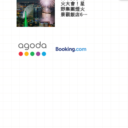
火大會！星
野集團煙火
景觀飯店6
選，讓你不
用人擠人悠
閒欣賞