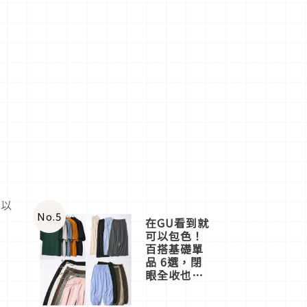
，以
No.
5
在GU看到就
可以包色！
百搭基礎單
品 6選，閉
眼全收也不
心疼