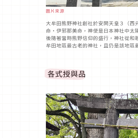
圖片來源
大牟田熊野神社創社於安閑天皇３（西元 
命・伊邪那美命，神使是日本神社中太
後隨著當時熊野信仰的盛行，神社從和
牟田地區最古老的神社，且仍是該地區
各式授與品