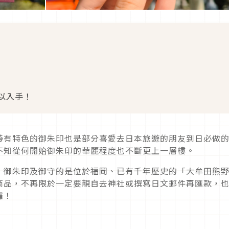
以入手！
帶有特色的御朱印也是部分喜愛去日本旅遊的朋友到日必做
不知從何開始御朱印的華麗程度也不斷更上一層樓。
、御朱印及御守的是位於福岡、已有千年歷史的「大牟田熊
商品，不再限於一定要親自去神社或撰寫日文郵件再匯款，
囉！