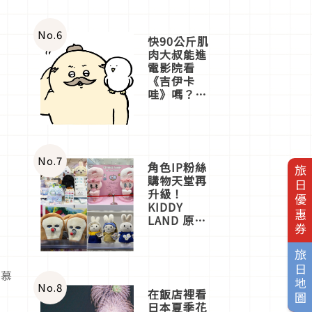
No.
6
快90公斤肌
肉大叔能進
電影院看
《吉伊卡
哇》嗎？日
本重金屬樂
團「打首」
會長與
nagano老師
一同給出了
No.
7
角色IP粉絲
旅日優惠券
答案
購物天堂再
升級！
KIDDY
LAND 原宿
店吉伊卡哇
迎客，新開
旅日地圖
幕
OMOKADO
以慕
店3分即達
No.
8
在飯店裡看
日本夏季花