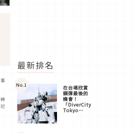
最新排名
的事
No.
1
在台場欣賞
鋼彈最後的
機會！
野神
「DiverCity
也可
Tokyo
Plaza」搭
船、購物、
美食及夜
景，一次全