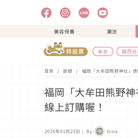
美容保養
潮流
東京
關西近
首頁
旅遊
福岡「大牟田熊野神社」透
福岡「大牟田熊野神
線上訂購喔！
2026年01月21日
｜ By
Gina