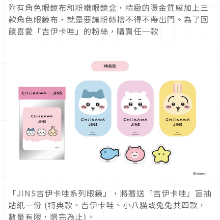
附有角色眼鏡布和粉嫩眼鏡盒，精緻的燙金質感加上三
款角色眼鏡布，就是要讓粉絲捨不得不帶出門。為了回
饋喜愛「吉伊卡哇」的粉絲，購買任一款
「JINS吉伊卡哇系列眼鏡」，將贈送「吉伊卡哇」盲抽
貼紙一份 (特典款、吉伊卡哇、小八貓或兔兔共四款，
數量有限，贈完為止)。