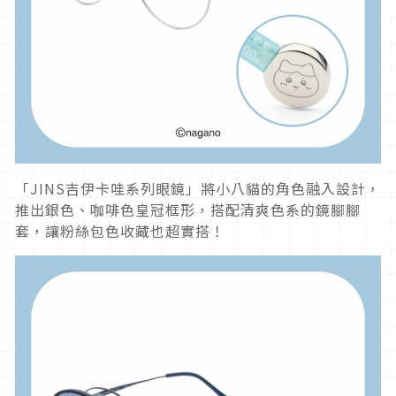
「JINS吉伊卡哇系列眼鏡」將小八貓的角色融入設計，
推出銀色、咖啡色皇冠框形，搭配清爽色系的鏡腳腳
套，讓粉絲包色收藏也超實搭！