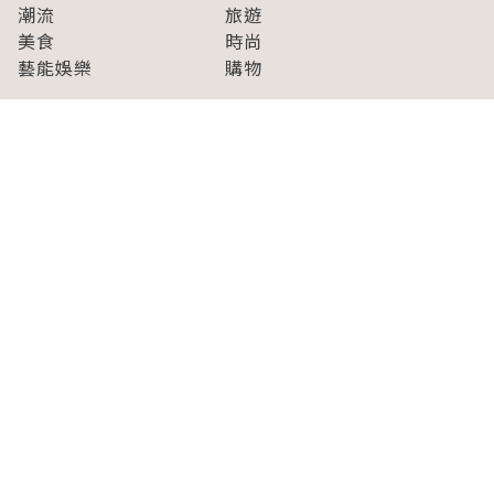
潮流
旅遊
美食
時尚
藝能娛樂
購物
關於Japaholic
關於我們
免責事項
寫手招募
Japaholic Girls招募
廣告、合作洽談
關鍵字列表
お問い合わせ
看看更多有關Japaholic！