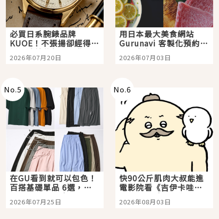
必買日系腕錶品牌
用日本最大美食網站
KUOE！不張揚卻經得起
Gurunavi 客製化預約九
時間洗鍊的經典之作五
大都市餐廳，打造專屬
2026年07月20日
2026年07月03日
選
美食體驗！
No.
5
No.
6
在GU看到就可以包色！
快90公斤肌肉大叔能進
百搭基礎單品 6選，閉
電影院看《吉伊卡哇》
眼全收也不心疼
嗎？日本重金屬樂團
2026年07月25日
2026年08月03日
「打首」會長與nagano
老師一同給出了答案