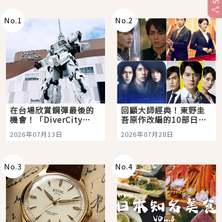
No.
1
No.
2
在台場欣賞鋼彈最後的
回顧大師經典！東野圭
機會！「DiverCity
吾原作改編的10部日本
Tokyo Plaza」搭船、
影視作品推薦
2026年07月13日
2026年07月28日
購物、美食及夜景，一
次全體驗
No.
3
No.
4