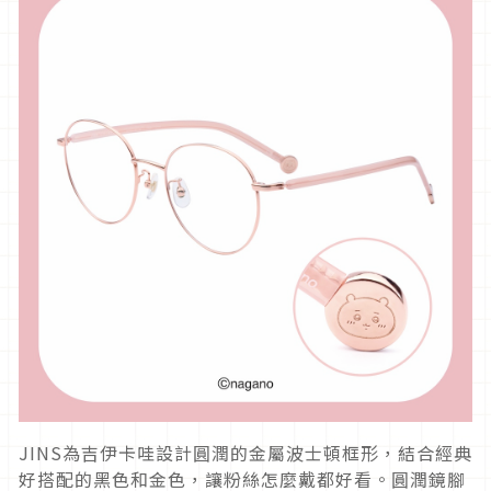
JINS為吉伊卡哇設計圓潤的金屬波士頓框形，結合經典
好搭配的黑色和金色，讓粉絲怎麼戴都好看。圓潤鏡腳