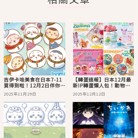
吉伊卡哇美食在日本7-11
【轉蛋速報】日本12月最
買得到啦！12月2日伴你過
新IP轉蛋懶人包！動物方
冬 購買指定商品贈激萌筆
程式、三麗鷗、吉伊卡哇
2025年11月29日
2025年12月12日
記本、文件袋
跟你招手