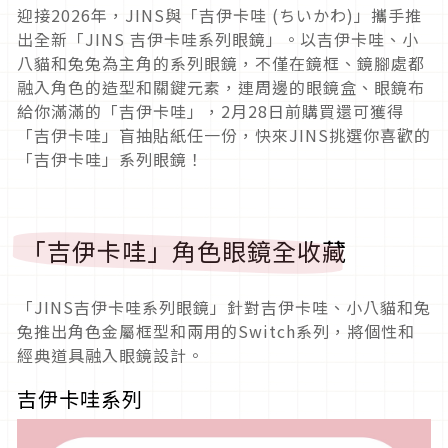
迎接2026年，JINS與「吉伊卡哇 (ちいかわ)」攜手推
出全新「JINS 吉伊卡哇系列眼鏡」。以吉伊卡哇、小
八貓和兔兔為主角的系列眼鏡，不僅在鏡框、鏡腳處都
融入角色的造型和關鍵元素，連周邊的眼鏡盒、眼鏡布
給你滿滿的「吉伊卡哇」，2月28日前購買還可獲得
「吉伊卡哇」盲抽貼紙任一份，快來JINS挑選你喜歡的
「吉伊卡哇」系列眼鏡！
「吉伊卡哇」角色眼鏡全收藏
「JINS吉伊卡哇系列眼鏡」針對吉伊卡哇、小八貓和兔
兔推出角色金屬框型和兩用的Switch系列，將個性和
經典道具融入眼鏡設計。
吉伊卡哇系列