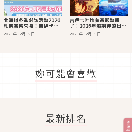
北海道冬季必訪活動2026
吉伊卡哇也有電影動畫
札幌雪祭來囉！吉伊卡哇
了！2026年超期待的日本
雪雕超萌雪雕帶著暖暖包
動畫電影究竟有哪些？
2025年12月15日
2025年12月19日
出動不能錯過
妳可能會喜歡
最新排名
Share