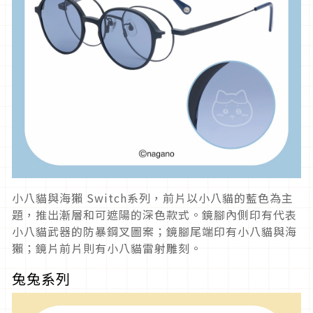
小八貓與海獺 Switch系列，前片以小八貓的藍色為主
題，推出漸層和可遮陽的深色款式。鏡腳內側印有代表
小八貓武器的防暴鋼叉圖案；鏡腳尾端印有小八貓與海
獺；鏡片前片則有小八貓雷射雕刻。
兔兔系列