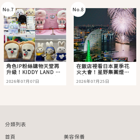
No.
7
No.
8
角色IP粉絲購物天堂再
在飯店裡看日本夏季花
升級！KIDDY LAND 原
火大會！星野集團煙火
宿店吉伊卡哇迎客，新
景觀飯店6選，讓你不用
2026年07月07日
2026年07月25日
開幕 OMOKADO 店3分
人擠人悠閒欣賞
即達
分類列表
首頁
美容保養