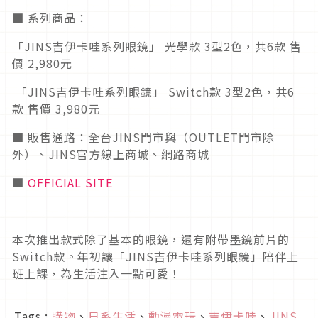
■ 系列商品：
「JINS吉伊卡哇系列眼鏡」 光學款 3型2色，共6款 售
價 2,980元
「JINS吉伊卡哇系列眼鏡」 Switch款 3型2色，共6
款 售價 3,980元
■ 販售通路：全台JINS門市與（OUTLET門市除
外）、JINS官方線上商城、網路商城
■
OFFICIAL SITE
本次推出款式除了基本的眼鏡，還有附帶墨鏡前片的
Switch款。年初讓「JINS吉伊卡哇系列眼鏡」陪伴上
班上課，為生活注入一點可愛！
Tags :
購物
、
日系生活
、
動漫電玩
、
吉伊卡哇
、
JINS