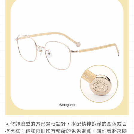
可修飾臉型的方形鏡框設計，搭配精神飽滿的金色或百
搭黑框；鏡腳兩側印有精緻的兔兔雷雕，讓你看起來隨