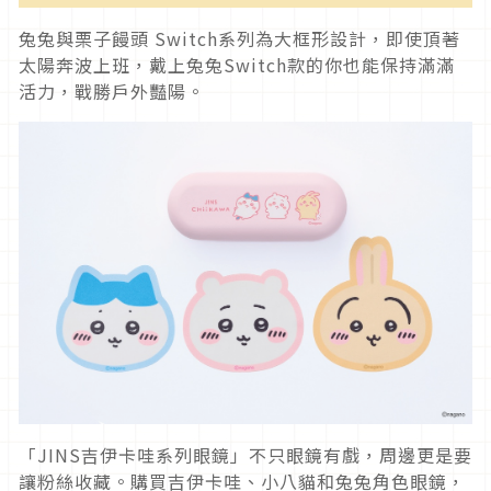
兔兔與栗子饅頭 Switch系列為大框形設計，即使頂著
太陽奔波上班，戴上兔兔Switch款的你也能保持滿滿
活力，戰勝戶外豔陽。
「JINS吉伊卡哇系列眼鏡」不只眼鏡有戲，周邊更是要
讓粉絲收藏。購買吉伊卡哇、小八貓和兔兔角色眼鏡，