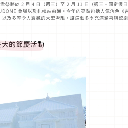
祭將於 2 月 4 日（週三）至 2 月 11 日（週三・國定假
UDOME 會場以及札幌站前通。今年的亮點包括人氣角色《
，以及多座令人震撼的大型雪雕，讓這個冬季充滿驚喜與歡
盛大的節慶活動