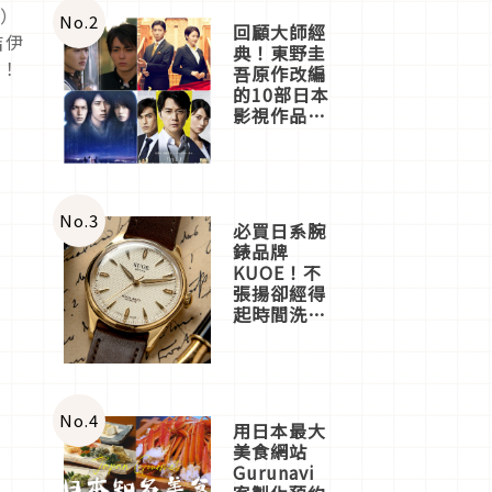
日）
體驗
No.
2
回顧大師經
吉伊
典！東野圭
樂！
吾原作改編
的10部日本
影視作品推
薦
No.
3
必買日系腕
錶品牌
KUOE！不
張揚卻經得
起時間洗鍊
的經典之作
五選
No.
4
用日本最大
美食網站
Gurunavi