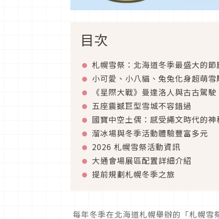
目次
札幌雪祭：北海道冬季最盛大的節
小可愛、小八貓、兔兔化身超萌雪
《星際大戰》曼達洛人與古古駕駛 A
五座震撼巨型雪城不容錯過
國寶中空土偶：感受繩文時代的神
溜冰場與冬季活動體驗豐富多元
2026 札幌雪祭活動資訊
大通會場展區配置詳細介紹
提前規劃札幌冬季之旅
每年冬季在北海道札幌舉辦的「札幌雪祭