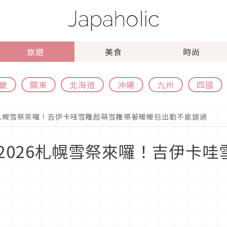
旅遊
美食
時尚
畿
關東
北海道
沖繩
九州
四國
6札幌雪祭來囉！吉伊卡哇雪雕超萌雪雕帶著暖暖包出動不能錯過
2026札幌雪祭來囉！吉伊卡哇