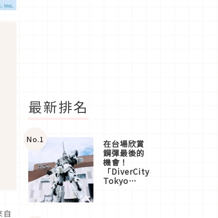
最新排名
No.
1
在台場欣賞
鋼彈最後的
機會！
「DiverCity
Tokyo
Plaza」搭
船、購物、
美食及夜
來自
景，一次全