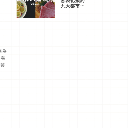
客製化預約
九大都市餐
廳，打造專
屬美食體
驗！
場為
會場
的藝