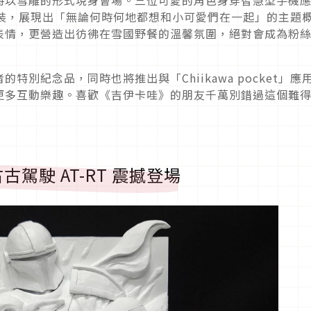
將以雪雕的形式現身會場。三位可愛的角色身穿智慧型手機
的野餐服裝，展現出「無論何時何地都想和小可愛們在一起」的主題
表情，更營造出彷彿在雪國野餐的溫馨氛圍，絕對會成為粉
別紀念品，同時也將推出與「Chiikawa pocket」應
更多互動樂趣。喜歡《吉伊卡哇》的朋友千萬別錯過這個難
駕駛 AT-RT 震撼登場