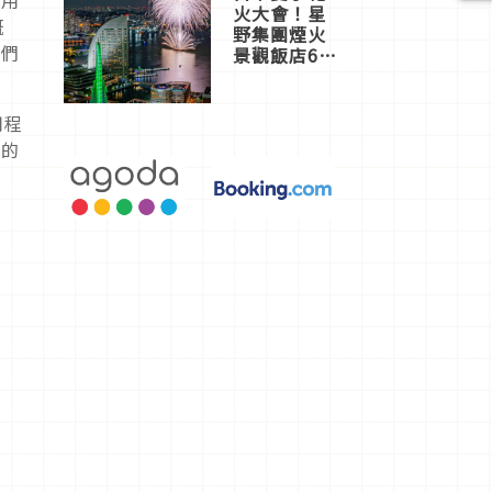
應用
火大會！星
概
野集團煙火
絲們
景觀飯店6
選，讓你不
用人擠人悠
閒欣賞
用程
得的