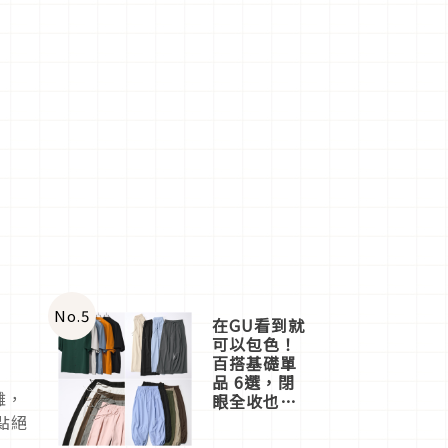
No.
5
在GU看到就
可以包色！
百搭基礎單
品 6選，閉
雕，
眼全收也不
心疼
點絕