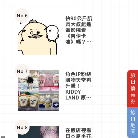
No.
6
快90公斤肌
肉大叔能進
電影院看
《吉伊卡
哇》嗎？日
本重金屬樂
團「打首」
會長與
nagano老師
一同給出了
No.
7
角色IP粉絲
旅日優惠券
答案
購物天堂再
升級！
KIDDY
LAND 原宿
店吉伊卡哇
迎客，新開
旅日地圖
幕
OMOKADO
店3分即達
No.
8
在飯店裡看
日本夏季花