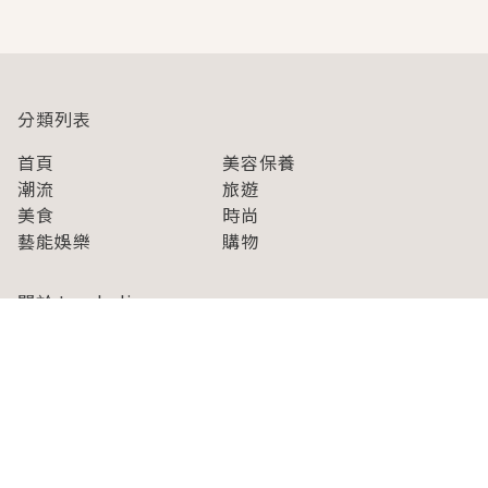
分類列表
首頁
美容保養
潮流
旅遊
美食
時尚
藝能娛樂
購物
關於Japaholic
關於我們
免責事項
寫手招募
Japaholic Girls招募
廣告、合作洽談
關鍵字列表
お問い合わせ