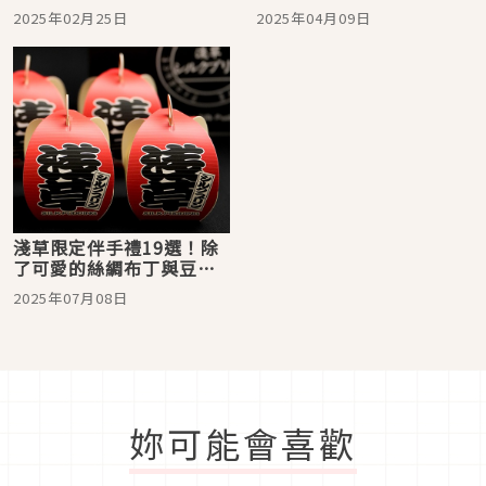
值的和服體驗就在這找
有在淺草「BUTTER
2025年02月25日
2025年04月09日
JUWER」才能吃到！
淺草限定伴手禮19選！除
了可愛的絲綢布丁與豆沙
球之外，還有承襲傳統工
2025年07月08日
藝的花菱證件套、手拭巾
與祈福吊飾
妳可能會喜歡