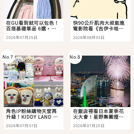
在GU看到就可以包色！
快90公斤肌肉大叔能進
百搭基礎單品 6選，閉
電影院看《吉伊卡哇》
眼全收也不心疼
嗎？日本重金屬樂團
2026年07月25日
2026年08月03日
「打首」會長與nagano
老師一同給出了答案
No.
7
No.
8
角色IP粉絲購物天堂再
在飯店裡看日本夏季花
升級！KIDDY LAND 原
火大會！星野集團煙火
宿店吉伊卡哇迎客，新
景觀飯店6選，讓你不用
2026年07月07日
2026年07月25日
開幕 OMOKADO 店3分
人擠人悠閒欣賞
即達