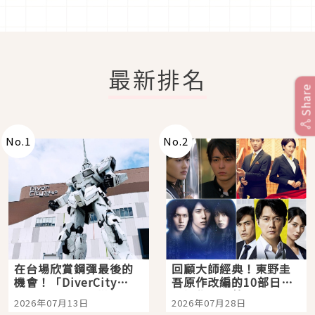
最新排名
Share
No.
1
No.
2
在台場欣賞鋼彈最後的
回顧大師經典！東野圭
機會！「DiverCity
吾原作改編的10部日本
Tokyo Plaza」搭船、
影視作品推薦
2026年07月13日
2026年07月28日
購物、美食及夜景，一