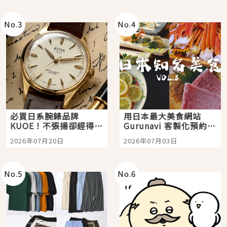
次全體驗
No.
3
No.
4
必買日系腕錶品牌
用日本最大美食網站
KUOE！不張揚卻經得起
Gurunavi 客製化預約九
時間洗鍊的經典之作五
大都市餐廳，打造專屬
2026年07月20日
2026年07月03日
選
美食體驗！
No.
5
No.
6