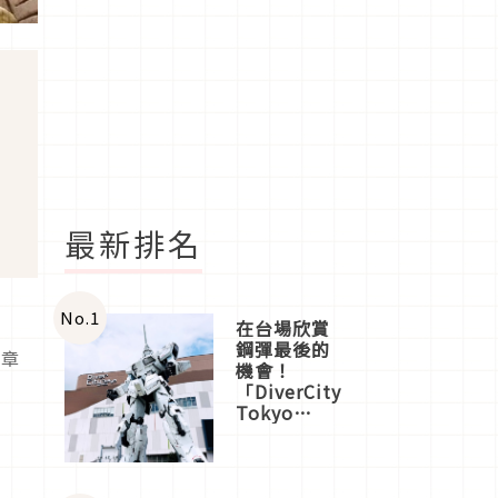
最新排名
No.
1
在台場欣賞
之
鋼彈最後的
文章
機會！
「DiverCity
Tokyo
Plaza」搭
船、購物、
美食及夜
景，一次全