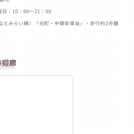
日：10：00～21：00
なとみらい線）「元町・中華街車站」，步行約2分鐘
怖迴廊