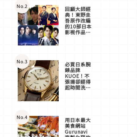
體驗
No.
2
回顧大師經
典！東野圭
吾原作改編
的10部日本
影視作品推
薦
No.
3
必買日系腕
錶品牌
KUOE！不
張揚卻經得
起時間洗鍊
的經典之作
五選
No.
4
用日本最大
美食網站
Gurunavi