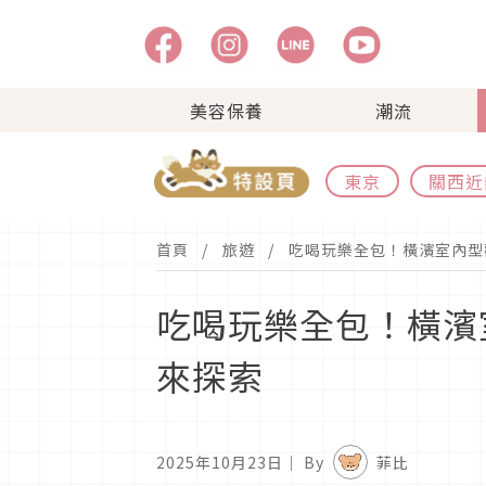
美容保養
潮流
東京
關西近
首頁
旅遊
吃喝玩樂全包！橫濱室內型
吃喝玩樂全包！橫濱
來探索
2025年10月23日
｜ By
菲比