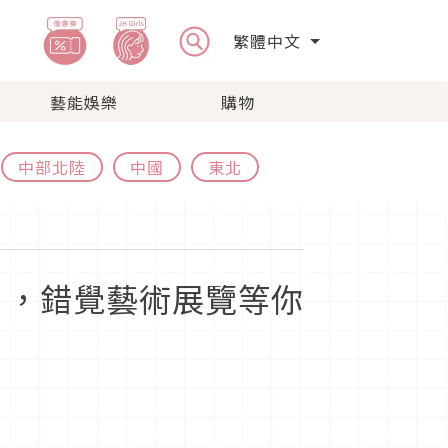
繁體中文
藝能娛樂
購物
中部北陸
中國
東北
」，錯覺藝術展覽等你