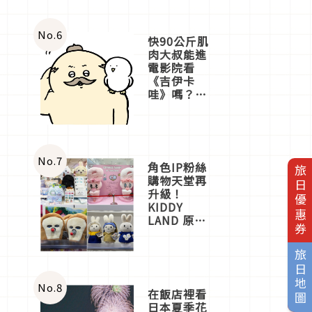
No.
6
快90公斤肌
肉大叔能進
電影院看
《吉伊卡
哇》嗎？日
本重金屬樂
團「打首」
會長與
nagano老師
一同給出了
No.
7
角色IP粉絲
旅日優惠券
答案
購物天堂再
升級！
KIDDY
LAND 原宿
店吉伊卡哇
迎客，新開
旅日地圖
幕
OMOKADO
店3分即達
No.
8
在飯店裡看
日本夏季花