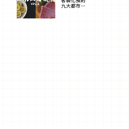
客製化預約
九大都市餐
廳，打造專
屬美食體
驗！