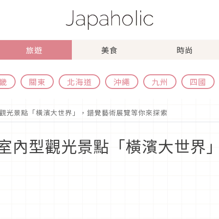
旅遊
美食
時尚
畿
關東
北海道
沖繩
九州
四國
觀光景點「橫濱大世界」，錯覺藝術展覽等你來探索
室內型觀光景點「橫濱大世界