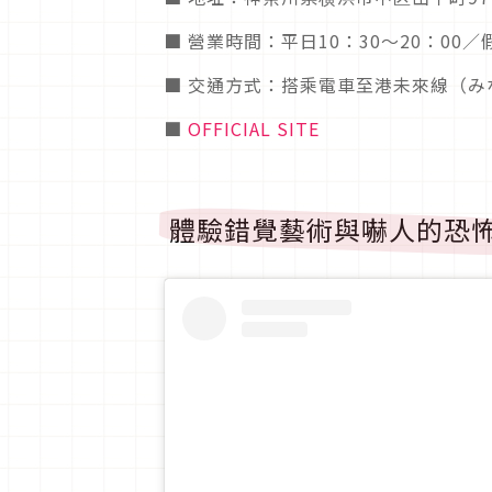
■ 營業時間：平日10：30～20：00／假
■ 交通方式：搭乘電車至港未來線（み
■
OFFICIAL SITE
體驗錯覺藝術與嚇人的恐