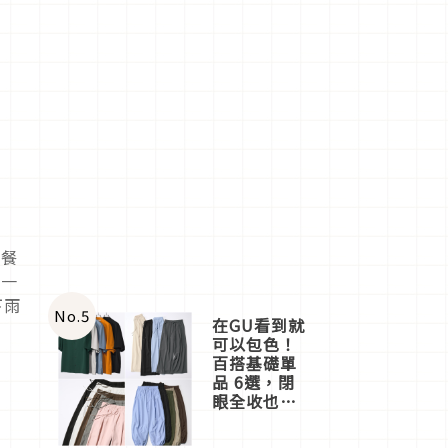
食餐
，一
下雨
No.
5
在GU看到就
可以包色！
百搭基礎單
品 6選，閉
眼全收也不
心疼