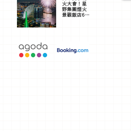
火大會！星
野集團煙火
景觀飯店6
選，讓你不
用人擠人悠
閒欣賞