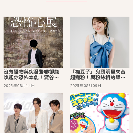
沒有怪物與突發驚嚇卻能
「禰豆子」鬼頭明里來台
喚起你恐怖本能！澀谷恐
超寵粉！與粉絲相約舉辦
怖心展挑戰你的對日常生
咖哩大會，連日常穿搭也
2025年08月14日
2025年08月09日
活中的恐懼心
展現對專業的堅持