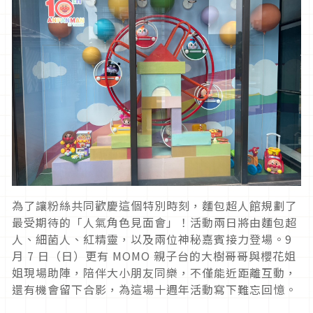
為了讓粉絲共同歡慶這個特別時刻，麵包超人館規劃了
最受期待的「人氣角色見面會」！活動兩日將由麵包超
人、細菌人、紅精靈，以及兩位神秘嘉賓接力登場。9
月 7 日（日）更有 MOMO 親子台的大樹哥哥與櫻花姐
姐現場助陣，陪伴大小朋友同樂，不僅能近距離互動，
還有機會留下合影，為這場十週年活動寫下難忘回憶。