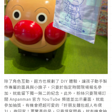
除了角色互動，館方也規劃了 DIY 體驗，讓孩子動手製
作專屬的面具與小旗子，只要於指定時間現場報名參
加，就能留下獨一無二的紀念。此外，粉絲只要現場訂
閱 Anpanman 官方 YouTube 頻道並出示畫面，就能
參加抽獎，有機會把超可愛的「好朋友麵包超人布偶
3L」抱回家！更驚喜的是，只要填寫問卷，就有機會抽