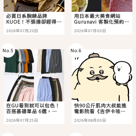
必買日系腕錶品牌
用日本最大美食網站
KUOE！不張揚卻經得起
Gurunavi 客製化預約九
時間洗鍊的經典之作五
大都市餐廳，打造專屬
2026年07月20日
2026年07月03日
選
美食體驗！
No.
5
No.
6
在GU看到就可以包色！
快90公斤肌肉大叔能進
百搭基礎單品 6選，閉
電影院看《吉伊卡哇》
眼全收也不心疼
嗎？日本重金屬樂團
2026年07月25日
2026年08月03日
「打首」會長與nagano
老師一同給出了答案