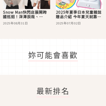
Snow Man快閃店展開跨
2025年夏季日本兒童雜誌
國巡迴！深澤辰哉、
贈品介紹 今年夏天就靠麵
Raul、目黑蓮驚喜現身首
包超人水槍&霜淇淋機啦
2025年08月31日
2025年07月02日
爾站，台北站也即將公布
妳可能會喜歡
最新排名