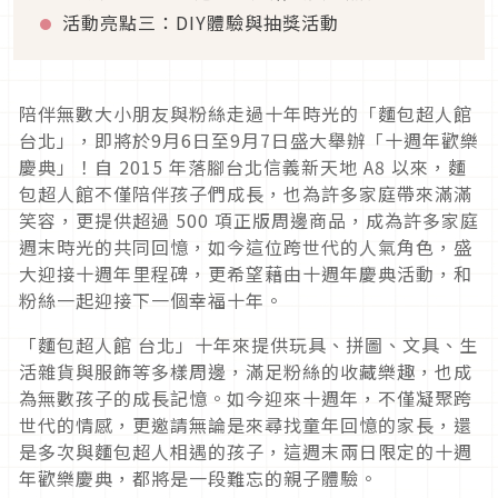
活動亮點三：DIY體驗與抽獎活動
陪伴無數大小朋友與粉絲走過十年時光的「麵包超人館
台北」，即將於9月6日至9月7日盛大舉辦「十週年歡樂
慶典」！自 2015 年落腳台北信義新天地 A8 以來，麵
包超人館不僅陪伴孩子們成長，也為許多家庭帶來滿滿
笑容，更提供超過 500 項正版周邊商品，成為許多家庭
週末時光的共同回憶，如今這位跨世代的人氣角色，盛
大迎接十週年里程碑，更希望藉由十週年慶典活動，和
粉絲一起迎接下一個幸福十年。
「麵包超人館 台北」十年來提供玩具、拼圖、文具、生
活雜貨與服飾等多樣周邊，滿足粉絲的收藏樂趣，也成
為無數孩子的成長記憶。如今迎來十週年，不僅凝聚跨
世代的情感，更邀請無論是來尋找童年回憶的家長，還
是多次與麵包超人相遇的孩子，這週末兩日限定的十週
年歡樂慶典，都將是一段難忘的親子體驗。