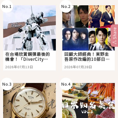
No.
1
No.
2
Share
在台場欣賞鋼彈最後的
回顧大師經典！東野圭
機會！「DiverCity
吾原作改編的10部日本
Tokyo Plaza」搭船、
影視作品推薦
2026年07月13日
2026年07月28日
購物、美食及夜景，一
次全體驗
No.
3
No.
4