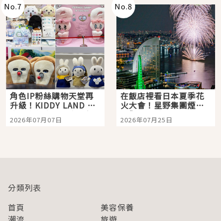
No.
7
No.
8
角色IP粉絲購物天堂再
在飯店裡看日本夏季花
升級！KIDDY LAND 原
火大會！星野集團煙火
宿店吉伊卡哇迎客，新
景觀飯店6選，讓你不用
2026年07月07日
2026年07月25日
開幕 OMOKADO 店3分
人擠人悠閒欣賞
即達
分類列表
首頁
美容保養
潮流
旅遊