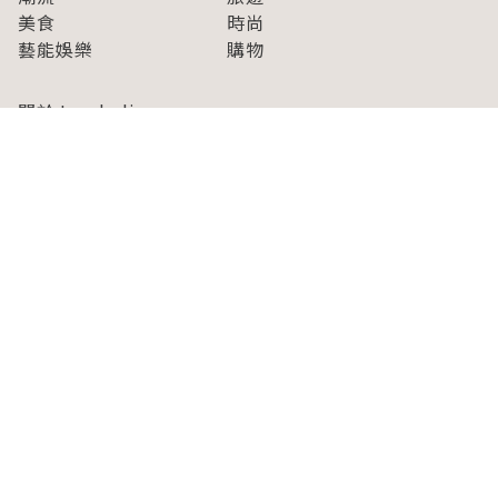
美食
時尚
藝能娛樂
購物
關於Japaholic
關於我們
免責事項
寫手招募
Japaholic Girls招募
廣告、合作洽談
關鍵字列表
お問い合わせ
看看更多有關Japaholic！