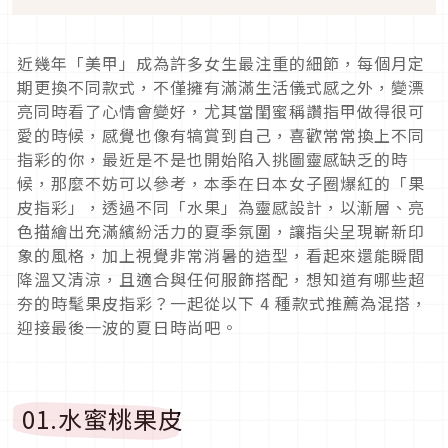
近幾年「美甲」成為許多女生最注重的細節，每個月定
期更換不同款式，不僅擁有滿滿生活儀式感之外，變漂
亮同時看了心情會變好，尤其當閨蜜稱讚指甲做得很可
愛的時候，感覺也像有犒賞到自己，喜歡常常換上不同
指彩的你，最近是不是也開始陷入挑圖靈感缺乏的時
候，那麼不妨可以參考，本季在日本女子圈爆紅的「果
皮指彩」，透過不同「水果」為靈感設計，以漸層、亮
色描繪出充滿繽紛活力的夏季氛圍，讓指尖呈現嶄新印
象的風格，加上視覺非常消暑的造型，看起來還能瞬間
降溫又清涼，且適合與任何服飾搭配，想知道有哪些超
夯的時髦果皮指彩？一起從以下
4
種款式推薦為混搭，
迎接最後一波的夏日時尚吧。
01.
水蜜桃果皮