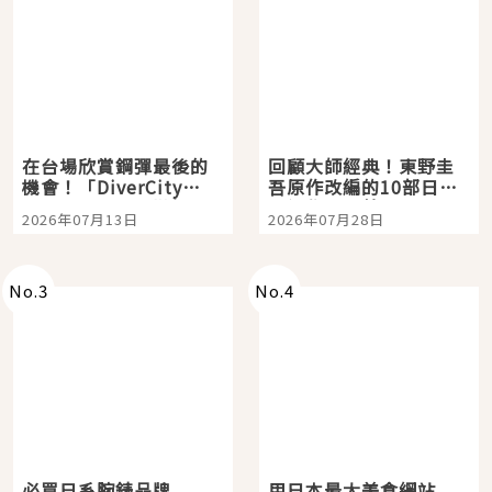
在台場欣賞鋼彈最後的
回顧大師經典！東野圭
機會！「DiverCity
吾原作改編的10部日本
Tokyo Plaza」搭船、
影視作品推薦
2026年07月13日
2026年07月28日
購物、美食及夜景，一
次全體驗
No.
3
No.
4
必買日系腕錶品牌
用日本最大美食網站