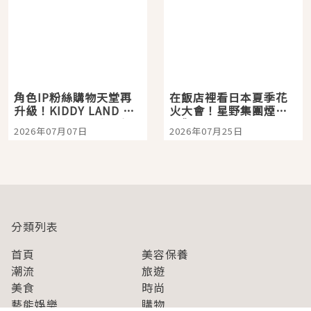
角色IP粉絲購物天堂再
在飯店裡看日本夏季花
升級！KIDDY LAND 原
火大會！星野集團煙火
宿店吉伊卡哇迎客，新
景觀飯店6選，讓你不用
2026年07月07日
2026年07月25日
開幕 OMOKADO 店3分
人擠人悠閒欣賞
即達
分類列表
首頁
美容保養
潮流
旅遊
美食
時尚
藝能娛樂
購物