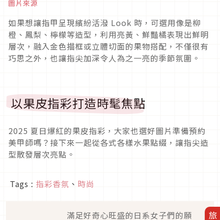
圖片來源
如果想讓指甲呈現繽紛活潑
Look
時，可選用像是柳
橙、鳳梨、檸檬等造型，利用亮黃、鮮豔橘表現出鮮明
層次，融入金色描框或立體切面的果物搭配，不僅很有
巧思之外，也讓指尖加深令人為之一亮的季節氛圍。
以果皮指彩打造時髦焦點
2025
夏日爆紅的果皮指彩，大家也選好圖片準備預約
美甲師嗎？接下來一起從各式各樣水果點綴，讓指尖造
型散發層次亮點。
Tags :
指彩香氛
、
時尚
滿足好奇心旺盛的日系女子們的願