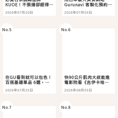
KUOE！不張揚卻經得起
Gurunavi 客製化預約九
時間洗鍊的經典之作五
大都市餐廳，打造專屬
2026年07月20日
2026年07月03日
選
美食體驗！
No.
5
No.
6
在GU看到就可以包色！
快90公斤肌肉大叔能進
百搭基礎單品 6選，閉
電影院看《吉伊卡哇》
眼全收也不心疼
嗎？日本重金屬樂團
2026年07月25日
2026年08月03日
「打首」會長與nagano
老師一同給出了答案
No.
7
No.
8