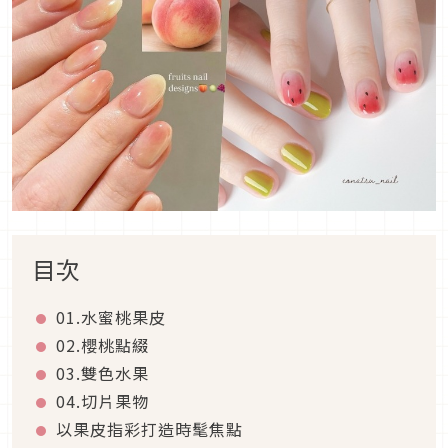
目次
01.
水蜜桃果皮
02.
櫻桃點綴
03.
雙色水果
04.
切片果物
以果皮指彩打造時髦焦點