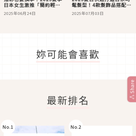
日本女生激推「簡約輕透
髦髮型！4款髮飾品搭配指
風」美甲圖鑑
南推薦
2025年06月24日
2025年07月03日
妳可能會喜歡
Share
最新排名
No.
1
No.
2