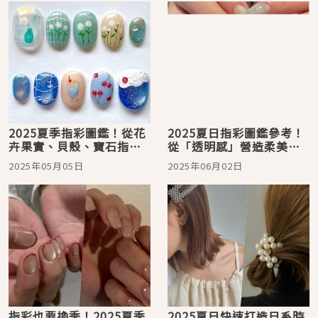
2025夏季指彩圖鑑！從花
2025夏日指彩圖鑑參考！
卉果實、貝殼、寶石指彩
從「透明感」營造柔美質
參考點亮沁涼繽紛的指尖
感的注目指尖魅力
2025年05月05日
2025年06月02日
魅力
指彩也要換季！2025夏季
2025夏日快速打造日系時