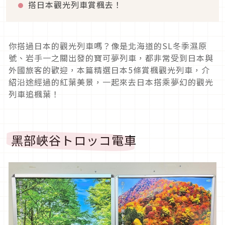
搭日本觀光列車賞楓去！
你搭過日本的觀光列車嗎？像是北海道的SL冬季濕原
號、岩手一之關出發的寶可夢列車，都非常受到日本與
外國旅客的歡迎，本篇精選日本5條賞楓觀光列車，介
紹沿途經過的紅葉美景，一起來去日本搭乘夢幻的觀光
列車追楓葉！
黑部峽谷トロッコ電車