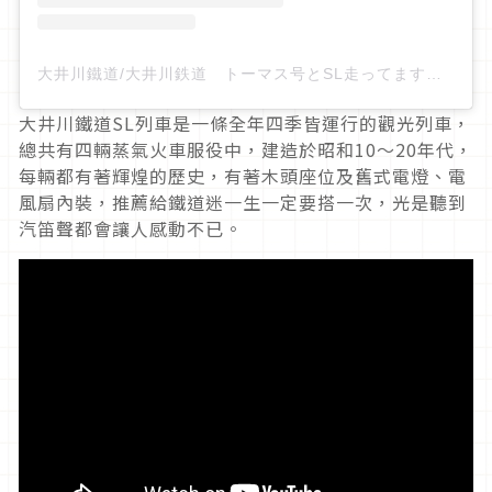
大井川鐵道/大井川鉄道 トーマス号とSL走ってます！（@oigawa.railway）分享的貼文
大井川鐵道SL列車是一條全年四季皆運行的觀光列車，
總共有四輛蒸氣火車服役中，建造於昭和10～20年代，
每輛都有著輝煌的歷史，有著木頭座位及舊式電燈、電
風扇內裝，推薦給鐵道迷一生一定要搭一次，光是聽到
汽笛聲都會讓人感動不已。