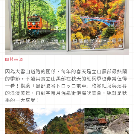
圖片來源
因為大雪山道路的關係，每年的春天是立山黑部最熱鬧
的季節，不過其實立山黑部在秋天的紅葉季也非常值得
一看！搭乘「黑部峽谷トロッコ電車」欣賞紅葉與溪谷
的浪漫美景，再到宇奈月温泉街泡湯吃美食，絕對是秋
季的一大享受！