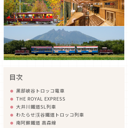
目次
黑部峽谷トロッコ電車
THE ROYAL EXPRESS
大井川鐵道SL列車
わたらせ渓谷鐵道トロッコ列車
南阿蘇鐵道 高森線