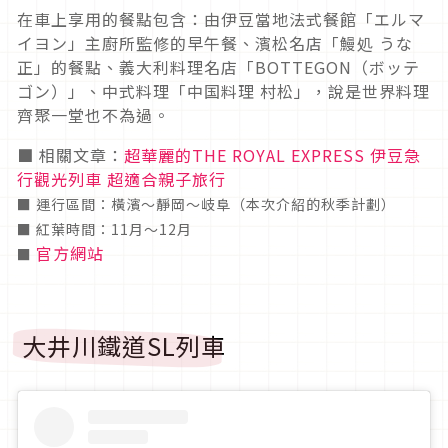
在車上享用的餐點包含：由伊豆當地法式餐館「エルマ
イヨン」主廚所監修的早午餐、濱松名店「鰻処 うな
正」的餐點、義大利料理名店「BOTTEGON（ボッテ
ゴン）」、中式料理「中国料理 村松」，說是世界料理
齊聚一堂也不為過。
■ 相關文章：
超華麗的THE ROYAL EXPRESS 伊豆急
行觀光列車 超適合親子旅行
■ 運行區間：橫濱～靜岡～岐阜（本次介紹的秋季計劃）
■ 紅葉時間：11月～12月
官方網站
■
大井川鐵道SL列車