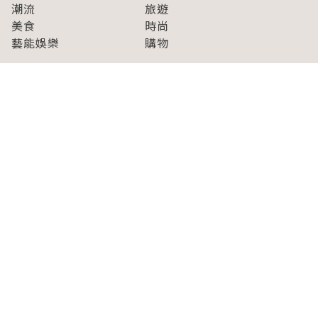
潮流
旅遊
美食
時尚
藝能娛樂
購物
關於Japaholic
關於我們
免責事項
寫手招募
Japaholic Girls招募
廣告、合作洽談
關鍵字列表
お問い合わせ
看看更多有關Japaholic！