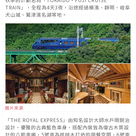
秋季的計劃名為「TOKAIDO・FUJI CRUISE
TRAIN」，全程為4天3夜，沿途經過橫濱、靜岡、岐阜
犬山城、鷲津濱名湖等地。
圖片來源
「THE ROYAL EXPRESS」由知名設計大師水戶岡鋭治
設計，優雅的古典藍色車身，搭配內裝皆為復古木質設
計的八節車廂，5號車為核桃木打造的用餐空間，6號車