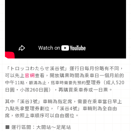
「トロッコわたらせ溪谷號」運行日每月份略有不同，
可以先上
官網
查看，開放購票時間為乘車日一個月前的
中午
整理券（成人520
11點，額滿為止，搭車時需要先預約
日圓・小孩260日圓），再購買乘車券或一日票。
其中「溪谷3號」車輛為指定席，需要在乘車當日早上
九點先拿整理券劃位，「溪谷4號」車輛則為全自由
席，依照上車順序可以自由選位。
■ 運行區間：大間站～足尾站