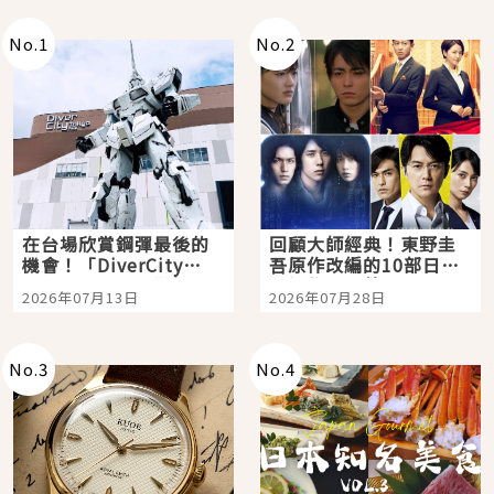
No.
1
No.
2
在台場欣賞鋼彈最後的
回顧大師經典！東野圭
機會！「DiverCity
吾原作改編的10部日本
Tokyo Plaza」搭船、
影視作品推薦
2026年07月13日
2026年07月28日
購物、美食及夜景，一
次全體驗
No.
3
No.
4