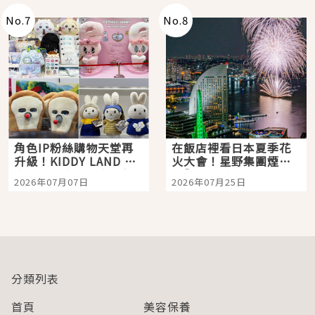
No.
7
No.
8
角色IP粉絲購物天堂再
在飯店裡看日本夏季花
升級！KIDDY LAND 原
火大會！星野集團煙火
宿店吉伊卡哇迎客，新
景觀飯店6選，讓你不用
2026年07月07日
2026年07月25日
開幕 OMOKADO 店3分
人擠人悠閒欣賞
即達
分類列表
首頁
美容保養