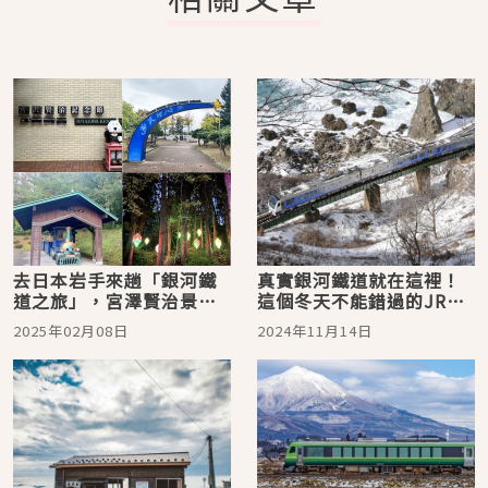
去日本岩手來趟「銀河鐵
真實銀河鐵道就在這裡！
道之旅」，宮澤賢治景點
這個冬天不能錯過的JR東
懶人包！紀念館、童話
日本鐵道5選，乘坐列車進
2025年02月08日
2024年11月14日
村、點燈活動介紹
入夢幻的銀白世界