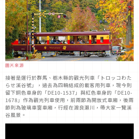
圖片來源
接著是運行於群馬、栃木縣的觀光列車「トロッコわた
らせ溪谷號」，過去為四輛結成的載客用列車，現今則
留下銅色車身的「DE10-1537」與紅色車身的「DE10-
1678」作為觀光列車使用，前兩節為開放式車廂，後兩
節則為玻璃車窗車廂，行經在渡良瀬川，帶大家一覽溪
谷風景。