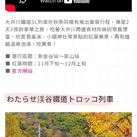
大井川鐵道SL列車在秋季同樣有推出套裝行程，像是2
天3夜的豪華之旅，吃著大井川周邊食材所做的懷舊便
當，欣賞香嵐溪、小國神社等景點的紅葉美景，再到雄
踏溫泉泡湯、吃美食！
■ 運行區間：新金谷站～家山站
■ 紅葉時間：11月下旬～12月上旬
■
官方網站
わたらせ渓谷鐵道トロッコ列車