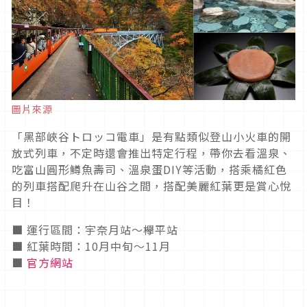
圖片來源
「黑部峽谷トロッコ電車」是有點類似登山小火車的開
放式列車，不定時還會推出特定行程，帶你去看溫泉、
吃富山圓形鱒魚壽司、溫泉蛋DIY等活動，搭乘橘紅色
的列車搭配爬升在山谷之間，搭配美麗紅葉更是賞心悅
目！
■ 運行區間：宇奈月站〜欅平站
■ 紅葉時間：10月中旬～11月
■
官方網站