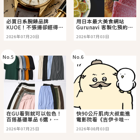
必買日系腕錶品牌
用日本最大美食網站
KUOE！不張揚卻經得起
Gurunavi 客製化預約九
時間洗鍊的經典之作五
大都市餐廳，打造專屬
2026年07月20日
2026年07月03日
選
美食體驗！
No.
5
No.
6
在GU看到就可以包色！
快90公斤肌肉大叔能進
百搭基礎單品 6選，閉
電影院看《吉伊卡哇》
眼全收也不心疼
嗎？日本重金屬樂團
2026年07月25日
2026年08月03日
「打首」會長與nagano
老師一同給出了答案