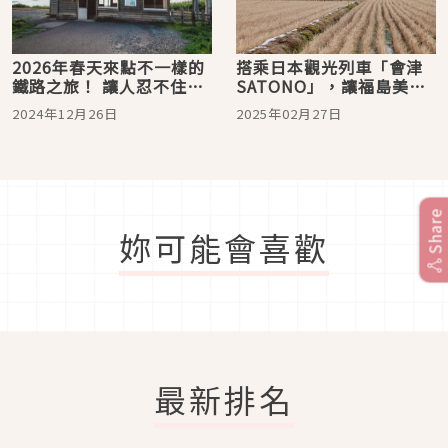
2026年春天來點不一樣的
搭乘日本觀光列車「會津
鐵路之旅！ 讓人忍不住想
SATONO」，讓福島美景
中途下車的JR東日本秘境
美食直送你面前！
2024年12月26日
2025年02月27日
絕景車站5選
Share
妳可能會喜歡
最新排名