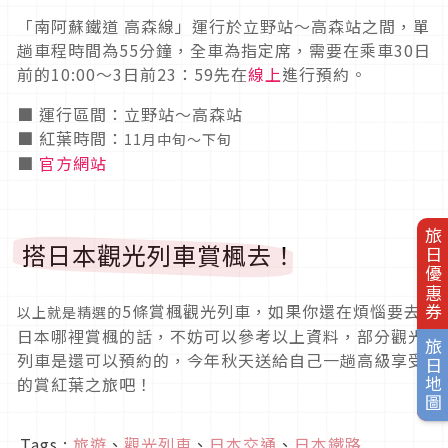
「南阿蘇鐵道 高森線」運行於立野站〜高森站之間，單
趟車程時間為55分鐘，全車為指定席，需要在乘車30日
前的10:00～3日前23：59先在
線上
進行預約。
■ 運行區間：立野站〜高森站
■ 紅葉時間：
11月中旬～下旬
■
官方網站
旅日優惠券
搭日本觀光列車賞楓去！
5條賞楓觀光列車，如果你還在煩惱要去
以上就是精選的
日本哪裡賞楓的話，不妨可以參考以上資料，部分觀光
旅日地圖
列車是還可以預約的，今年秋天送給自己一趟高級享受
的賞紅葉之旅吧！
Tags :
旅遊
、
觀光列車
、
日本交通
、
日本鐵路