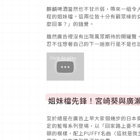
麒麟啤酒當然也不甘示弱，帶來一組令
程的姐妹檔。這兩位皆十分有觀眾緣的
麼回事？」的錯覺。
雖然廣告裡沒有出現萬眾期待的開罐聲
忍不住想著自己的下一趟旅行是不是也
Click to play
姐妹檔先鋒！宮崎葵與廣
至於總是在廣告上早大家個幾步的日本
定的藍莓系列登場，以「回家路上要不
頤的模樣，配上PUFFY名曲〈這就是