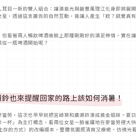
人耳目一新的雙人組合：讓滿島光與飯豐萬理江化身即將展
女星，透過這支廣告的自然互動，竟讓人產生「欸？感覺真
，但看著兩人暢飲啤酒後臉上那種剛剛好的滿足神情，實在
該從一瓶啤酒開始呢？
瀨鈴也來提醒回家的路上該如何消暑！
麥當勞，這次也早早就把宮崎葵和廣瀨鈴湊成黃金姐妹。夏
來一杯」為主打概念，看兩位女星一臉雀躍地在麥當勞裡大
我生存的方式〉的改編版本，整體氛圍既清爽又療癒，彷彿光