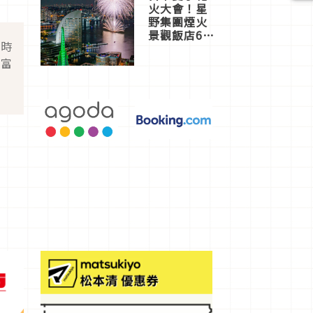
火大會！星
野集團煙火
景觀飯店6
即時
選，讓你不
用人擠人悠
豐富
閒欣賞