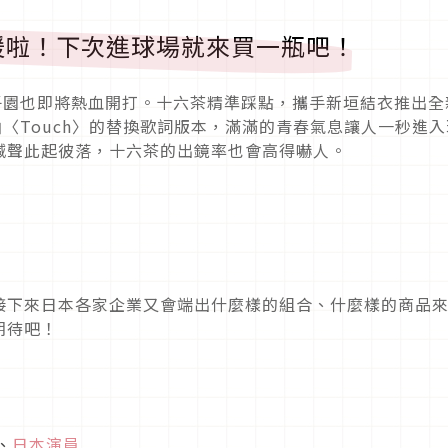
援啦！下次進球場就來買一瓶吧！
子園也即將熱血開打。十六茶精準踩點，攜手新垣結衣推出全
曲〈Touch〉的替換歌詞版本，滿滿的青春氣息讓人一秒進入
喊聲此起彼落，十六茶的出鏡率也會高得嚇人。
接下來日本各家企業又會端出什麼樣的組合、什麼樣的商品
期待吧！
、
日本演員