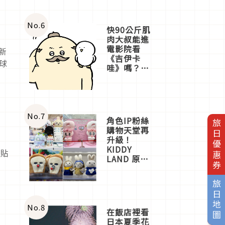
No.
6
快90公斤肌
肉大叔能進
電影院看
新
《吉伊卡
球
哇》嗎？日
本重金屬樂
團「打首」
會長與
nagano老師
一同給出了
No.
7
角色IP粉絲
旅日優惠券
答案
購物天堂再
升級！
KIDDY
來貼
LAND 原宿
店吉伊卡哇
迎客，新開
旅日地圖
幕
OMOKADO
店3分即達
No.
8
在飯店裡看
日本夏季花