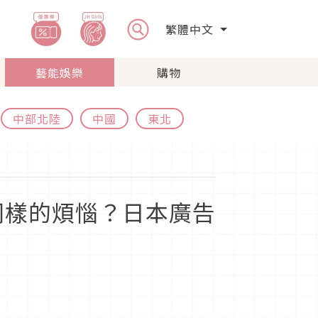
繁體中文
藝能娛樂
購物
中部北陸
中國
東北
同樣的煩惱？日本廣告