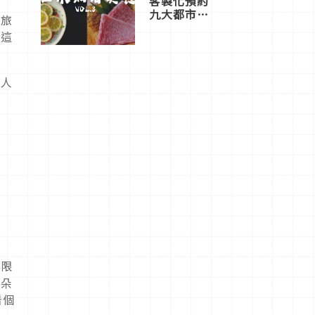
客製化預約
九大都市餐
開旅
廳，打造專
有這
屬美食體
驗！
讓人
日限
快朵
看個