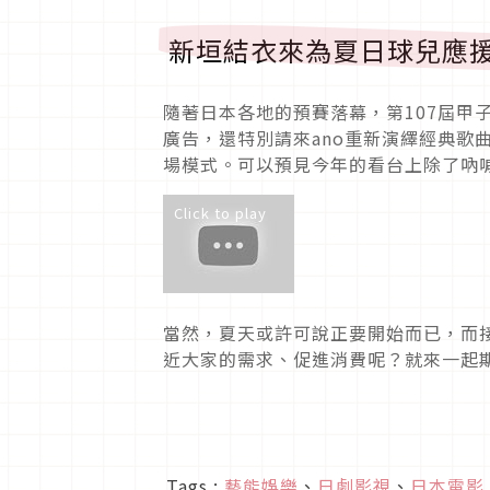
新垣結衣來為夏日球兒應
隨著日本各地的預賽落幕，第107屆甲
廣告，還特別請來ano重新演繹經典歌
場模式。可以預見今年的看台上除了吶
Click to play
當然，夏天或許可說正要開始而已，而
近大家的需求、促進消費呢？就來一起
Tags :
藝能娛樂
、
日劇影視
、
日本電影