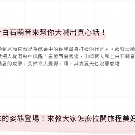
上白石萌音來幫你大喊出真心話！
頭到尾簡直就是為酷暑中的你我量身打造的代言人。那聲清
就把人從悶熱中喚醒。看著西島秀俊、山崎賢人和上白石萌
酷暑的攻擊，突然令人覺得，啊，其實夏天也沒那麼糟。
妹的姿態登場！來教大家怎麼拉開旅程美