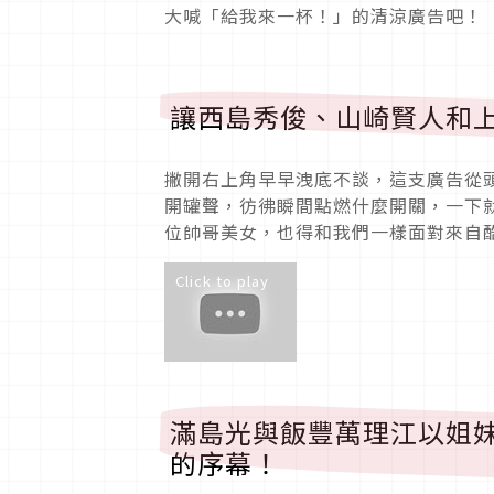
大喊「給我來一杯！」的清涼廣告吧！
讓西島秀俊、山崎賢人和
撇開右上角早早洩底不談，這支廣告從
開罐聲，彷彿瞬間點燃什麼開關，一下
位帥哥美女，也得和我們一樣面對來自
Click to play
滿島光與飯豐萬理江以姐
的序幕！