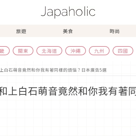
旅遊
美食
時尚
畿
關東
北海道
沖繩
九州
四國
上白石萌音竟然和你我有著同樣的煩惱？日本廣告5選
和上白石萌音竟然和你我有著