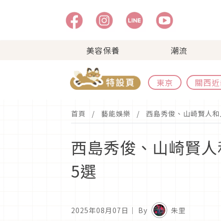
美容保養
潮流
東京
關西近
首頁
藝能娛樂
西島秀俊、山崎賢人和
西島秀俊、山崎賢人
5選
2025年08月07日
｜ By
朱里