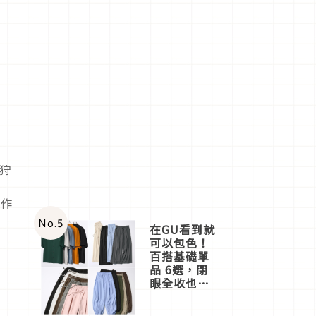
狩
鏡
示作
No.
5
在GU看到就
可以包色！
百搭基礎單
品 6選，閉
眼全收也不
心疼