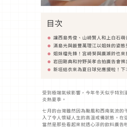
目次
讓西島秀俊、山崎賢人和上白石萌
滿島光與飯豐萬理江以姐妹的姿態
姐妹檔先鋒！宮崎葵與廣瀨鈴也來
岩田剛典和狩野英孝合拍廣告會擦
新垣結衣來為夏日球兒應援啦！下
受到極端氣候影響，今年冬天似乎特別
炎熱夏季。
七月的台灣雖然因為颱風和西南氣流的
入了令人懷疑人生的高溫戒備狀態。在
當然是那些看起來就透心涼的飲料廣告