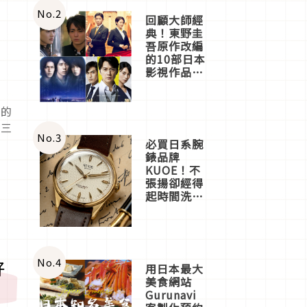
體驗
No.
2
回顧大師經
典！東野圭
吾原作改編
的10部日本
影視作品推
薦
脆的
音三
No.
3
必買日系腕
錶品牌
KUOE！不
張揚卻經得
起時間洗鍊
的經典之作
五選
No.
4
好
用日本最大
美食網站
Gurunavi