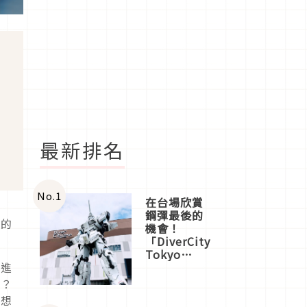
最新排名
No.
1
在台場欣賞
鋼彈最後的
下的
機會！
「DiverCity
Tokyo
都進
Plaza」搭
船、購物、
感？
美食及夜
就想
景，一次全