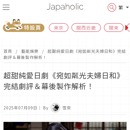
繁
東京
關西近畿
關東
首頁
藝能娛樂
超甜純愛日劇《宛如粼光夫婦日和》完結
劇評＆幕後製作解析！
超甜純愛日劇《宛如粼光夫婦日和》
完結劇評＆幕後製作解析！
2025年07月09日
｜ By
雪奈