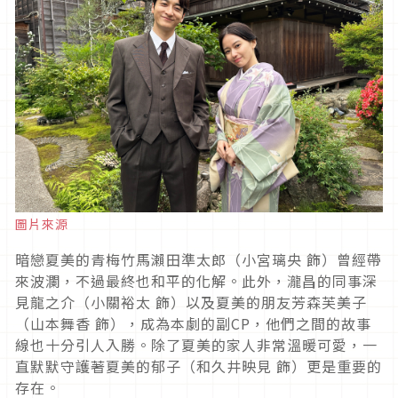
圖片來源
暗戀夏美的青梅竹馬瀨田準太郎（小宮璃央 飾）曾經帶
來波瀾，不過最終也和平的化解。此外，瀧昌的同事深
見龍之介（小關裕太 飾）以及夏美的朋友芳森芙美子
（山本舞香 飾），成為本劇的副
CP
，他們之間的故事
線也十分引人入勝。除了夏美的家人非常溫暖可愛，一
直默默守護著夏美的郁子（和久井映見 飾）更是重要的
存在。