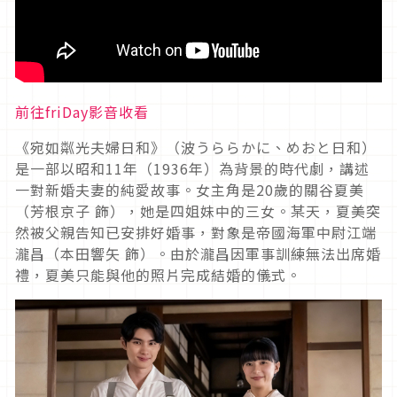
前往friDay影音收看
《宛如粼光夫婦日和》（波うららかに、めおと日和）
是一部以昭和
11
年（
1936
年）為背景的時代劇，講述
一對新婚夫妻的純愛故事
。女主角是20
歲的關谷夏美
（芳根京子 飾），她是四姐妹中的三女。某天，夏美突
然被父親告知已安排好婚事，對象是帝國海軍中尉江端
瀧昌（本田響矢 飾）。由於瀧昌因軍事訓練無法出席婚
禮，夏美只能與他的照片完成結婚的儀式。