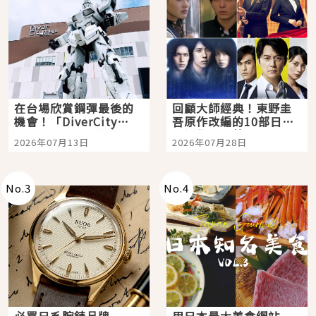
在台場欣賞鋼彈最後的
回顧大師經典！東野圭
機會！「DiverCity
吾原作改編的10部日本
Tokyo Plaza」搭船、
影視作品推薦
2026年07月13日
2026年07月28日
購物、美食及夜景，一
次全體驗
No.
3
No.
4