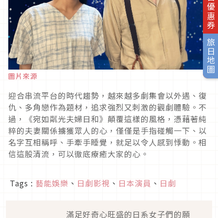
旅日優惠券
旅日地圖
圖片來源
迎合串流平台的時代趨勢，越來越多劇集會以外遇、復
仇、多角戀作為題材，追求強烈又刺激的觀劇體驗。不
過，《宛如粼光夫婦日和》顛覆這樣的風格，憑藉著純
粹的夫妻關係擄獲眾人的心，僅僅是手指碰觸一下、以
名字互相稱呼、手牽手睡覺，就足以令人感到悸動。相
信這股清流，可以徹底療癒大家的心。
Tags :
藝能娛樂
、
日劇影視
、
日本演員
、
日劇
滿足好奇心旺盛的日系女子們的願