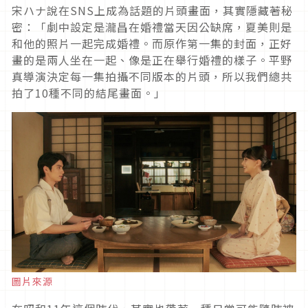
宋ハナ說在
SNS
上成為話題的片頭畫面，其實隱藏著秘
密：「劇中設定是瀧昌在婚禮當天因公缺席，夏美則是
和他的照片一起完成婚禮。而原作第一集的封面，正好
畫的是兩人坐在一起、像是正在舉行婚禮的樣子。平野
真導演決定每一集拍攝不同版本的片頭，所以我們總共
拍了
10
種不同的結尾畫面。」
圖片來源