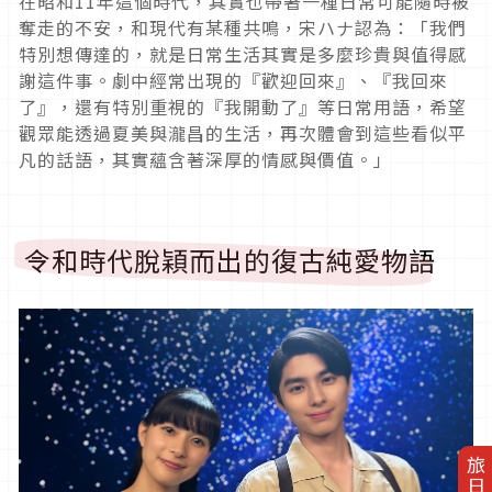
在昭和
11
年這個時代，其實也帶著一種日常可能隨時被
奪走的不安，和現代有某種共鳴，宋ハナ認為：「我們
特別想傳達的，就是日常生活其實是多麼珍貴與值得感
謝這件事。劇中經常出現的『歡迎回來』、『我回來
了』，還有特別重視的『我開動了』等日常用語，希望
觀眾能透過夏美與瀧昌的生活，再次體會到這些看似平
凡的話語，其實蘊含著深厚的情感與價值。」
令和時代脫穎而出的復古純愛物語