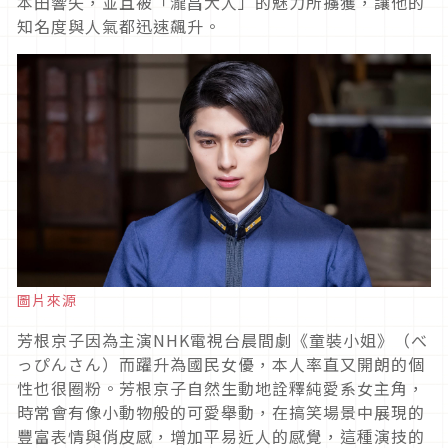
本田響矢，並且被「瀧昌大人」的魅力所擄獲，讓他的
知名度與人氣都迅速飆升。
圖片來源
芳根京子因為主演
NHK
電視台晨間劇《童裝小姐》（べ
っぴんさん）而躍升為國民女優，本人率直又開朗的個
性也很圈粉。芳根京子自然生動地詮釋純愛系女主角，
時常會有像小動物般的可愛舉動，在搞笑場景中展現的
豐富表情與俏皮感，增加平易近人的感覺，這種演技的