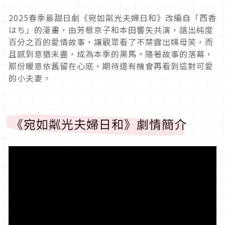
2025
春季最甜日劇《宛如粼光夫婦日和》改編自「西香
はち」的漫畫，由芳根京子和本田響矢共演，譜出純度
百分之百的愛情故事，讓觀眾看了不禁露出姨母笑，而
且感到意猶未盡，成為本季的黑馬。隨著故事的落幕，
那份暖意依舊留在心底，期待還有機會再看到這對可愛
的小夫妻。
《宛如粼光夫婦日和》劇情簡介