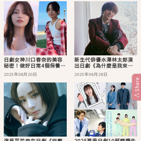
日劇女神川口春奈的美容
新生代俳優水澤林太郎演
秘密！做好日常4個保養方
出日劇《為什麼是我來神
式輕鬆擁有水光肌
說教》，在學生群中表現
2025年08月20日
2025年06月28日
亮眼！
Share
演員平祐奈在日劇《從奪
2025夏季日劇10部精選先