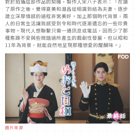
對於拍攝這部作品的契機，製作人宋ハナ表示：「在讀
了原作之後，覺得夏美和瀧昌從相識到結為夫妻、逐步
建立深厚情感的過程非常美好。加上那個時代背景，兩
人的日常生活讓我感受到令和時代逐漸遺忘的一些珍貴
事物。現代人想聯繫只需一通訊息或電話，因而少了那
種焦躁不安與些微錯過所產生的戲劇性發展，但以昭和
11
年為背景，就能自然地呈現那種戀愛的醍醐味。」
圖片來源