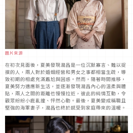
圖片來源
在初次見面後，夏美發現瀧昌是一位沉默寡言、難以捉
摸的人，兩人對於婚姻經營和男女之事都相當生疏，導
致初期的相處充滿尷尬與困惑。然而，隨著時間推移，
夏美努力適應新生活，並逐漸發現瀧昌內心的溫柔與體
貼，兩人之間的距離也慢慢拉近，彼此的純情互動，令
觀眾紛紛小鹿亂撞、怦然心動。最後，夏美變成稱職且
堅強的海軍妻子，瀧昌也終於感受到家庭帶來的溫暖。