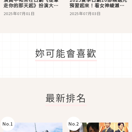
走你的那天起》扮演大森
預習起來！看女神綾瀨遙
南朋的病嬌女兒，拓展戲
怎麼詮釋單身女性的獨立
2025年07月01日
2025年07月03日
路拚演技！
價值
妳可能會喜歡
最新排名
No.
1
No.
2