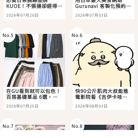
必買日系腕錶品牌
用日本最大美食網站
KUOE！不張揚卻經得起
Gurunavi 客製化預約九
時間洗鍊的經典之作五
大都市餐廳，打造專屬
2026年07月20日
2026年07月03日
選
美食體驗！
No.
5
No.
6
在GU看到就可以包色！
快90公斤肌肉大叔能進
百搭基礎單品 6選，閉
電影院看《吉伊卡哇》
眼全收也不心疼
嗎？日本重金屬樂團
2026年07月25日
2026年08月03日
「打首」會長與nagano
老師一同給出了答案
No.
7
No.
8