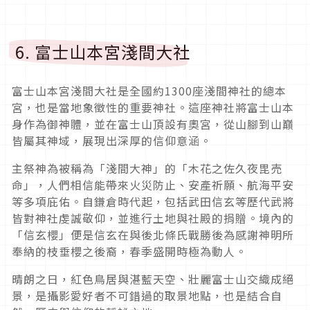
6. 富士山本宮淺間大社
富士山本宮淺間大社是全國約1300座淺間神社的總本
宮，也是當地象徵性的重要神社。這座神社將富士山本
身作為御神體，並在富士山頂設有奧宮，從山腳到山巔
皆屬其神域，展現出深厚的信仰意涵。
主祭神為被稱為「淺間大神」的「木花之佐久夜毘売
命」，人們相信能帶來火災防止、安產祈願、航海平安
等多項庇佑。自鎌倉時代起，包括武田信玄等歷代武將
皆對神社虔誠敬仰，並進行土地與社殿的捐贈。境內的
「信玄櫻」便是信玄在與後北條氏戰勝後為感謝神明所
奉納的枝垂櫻之後裔，春季盛開時極為動人。
晴朗之日，紅色鳥居與湛藍天空、壯麗富士山交織成絕
景，是攝影愛好者不可錯過的取景地點，也是結合自