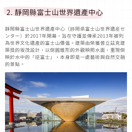
2. 靜岡縣富士山世界遺產中心
靜岡縣富士山世界遺產中心（静岡県富士山世界遺産セ
ンター）於2017年開幕，旨在守護並傳承2013年被列
為世界文化遺產的富士山價值。建築由榮獲普立茲克建
築獎的坂茂設計，以倒圓錐形的外觀映照水面，重現倒
映於水中的「逆富士」，本身即是一處藝術與自然交融
的景點。