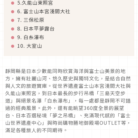
5.久能山東照宮
6. 富士山本宮淺間大社
7. 三保松原
8. 日本平夢露台
9. 白糸瀑布
10. 大室山
靜岡縣是日本少數能同時欣賞海洋與富士山美景的地
方，擁有壯麗山河、悠久歷史與獨特文化，是結合自然
與人文的旅遊寶庫。從世界遺產富士山本宮淺間大社與
久能山東照宮，到日本最長的步行吊橋「三島天空步
道」與絕景名瀑「白糸瀑布」，每一處都是靜岡不可錯
過的經典風景。此外，還有能眺望360度全景的展望
台、日本百選秘境「夢之吊橋」、充滿現代感的「富士
山世界遺產中心」與時尚購物勝地御殿場OUTLET等，
滿足各種旅人的不同期待。