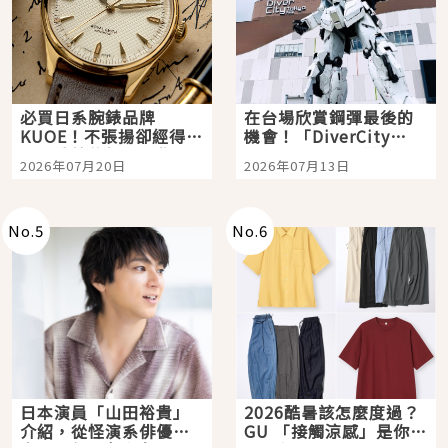
必買日系腕錶品牌
在台場欣賞鋼彈最後的
KUOE！不張揚卻經得起
機會！「DiverCity
時間洗鍊的經典之作五
Tokyo Plaza」搭船、
2026年07月20日
2026年07月13日
選
購物、美食及夜景，一
次全體驗
No.
5
No.
6
日本演員「山田裕貴」
2026酷暑該怎麼度過？
介紹，從怪演系俳優走
GU 「接觸涼感」是你的