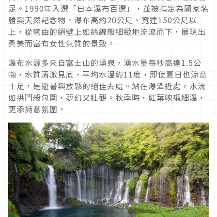
足。1990年入選「日本瀑布百選」，並被指定為國家名
勝與天然記念物。瀑布高約20公尺、寬達150公尺以
上，從彎曲的絕壁上如絲線般細緻地流瀉而下，展現出
柔美而富有女性氣質的景致。
瀑布水源多來自富士山的湧泉，湧水量每秒高達1.5公
噸，水質清澈見底，平均水溫約11度，即使夏日也涼意
十足，是避暑與放鬆的絕佳去處。站在瀑潭近處，水流
如拱門般包圍，夢幻又壯觀。秋季時，紅葉映襯細瀑，
更添詩意氛圍。