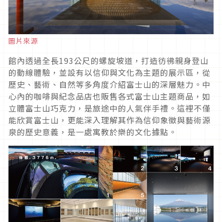
圖片來源
館內透過全長193公尺的螺旋坡道，打造彷彿親身登山
的動線體驗，並設有以信仰與文化為主題的展示區，從
歷史、藝術、自然等多角度介紹富士山的深層魅力。中
心內的咖啡與紀念品店也販售各式富士山主題商品，如
立體富士山巧克力，是旅途中的人氣伴手禮。這裡不僅
能欣賞富士山，更能深入理解其作為信仰象徵與藝術源
泉的歷史意義，是一處寓教於樂的文化據點。