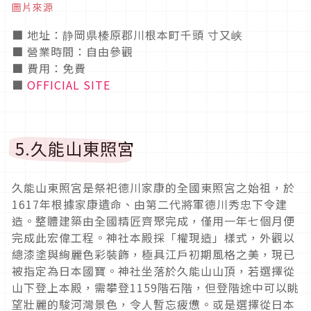
圖片來源
■ 地址：静岡県榛原郡川根本町千頭 寸又峡
■ 營業時間：自由參觀
■ 費用：免費
■
OFFICIAL SITE
5.久能山東照宮
久能山東照宮是祭祀德川家康的全國東照宮之始祖，於
1617年根據家康遺命、由第二代將軍德川秀忠下令建
造。整體建築由全國精匠齊聚完成，僅用一年七個月便
完成此宏偉工程。神社本殿採「權現造」樣式，外觀以
總漆塗與絢麗色彩裝飾，極具江戶初期風格之美，現已
被指定為日本國寶。神社坐落於久能山山頂，若選擇從
山下登上本殿，需攀登1159階石階，但登階途中可以眺
望壯麗的駿河灣景色，令人暫忘疲憊。或是選擇從日本