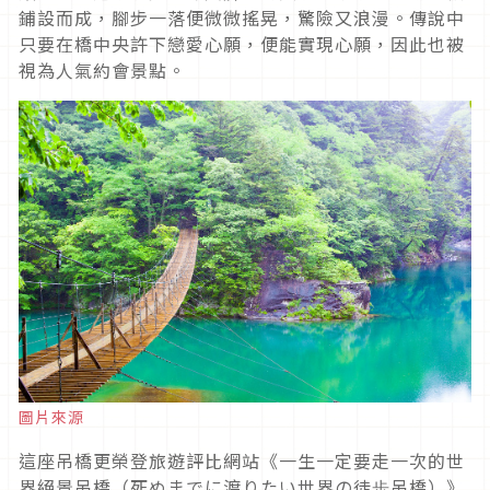
鋪設而成，腳步一落便微微搖晃，驚險又浪漫。傳說中
只要在橋中央許下戀愛心願，便能實現心願，因此也被
視為人氣約會景點。
圖片來源
這座吊橋更榮登旅遊評比網站《一生一定要走一次的世
界絕景吊橋（死ぬまでに渡りたい世界の徒歩吊橋）》