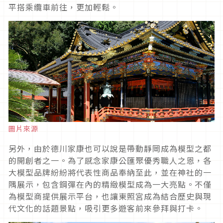
平搭乘纜車前往，更加輕鬆。
圖片來源
另外，由於德川家康也可以說是帶動靜岡成為模型之都
的開創者之一。為了感念家康公匯聚優秀職人之恩，各
大模型品牌紛紛將代表性商品奉納至此，並在神社的一
隅展示，包含鋼彈在內的精緻模型成為一大亮點。不僅
為模型商提供展示平台，也讓東照宮成為結合歷史與現
代文化的話題景點，吸引更多遊客前來參拜與打卡。