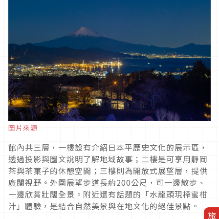
圖片來源
館內共三層，一樓設有介紹日本平歷史文化的展示區，
透過投影與圖文說明了解地域故事；二樓是可享用靜岡
茶與茶菓子的休憩空間；三樓則為開放式展望層，提供
廣闊視野。外圍展望步道長約200公尺，可一邊散步、
一邊欣賞壯闊全景。附近還有話題的「水龍頭現榨蜜柑
汁」體驗，是結合自然美景與在地文化的絕佳景點。