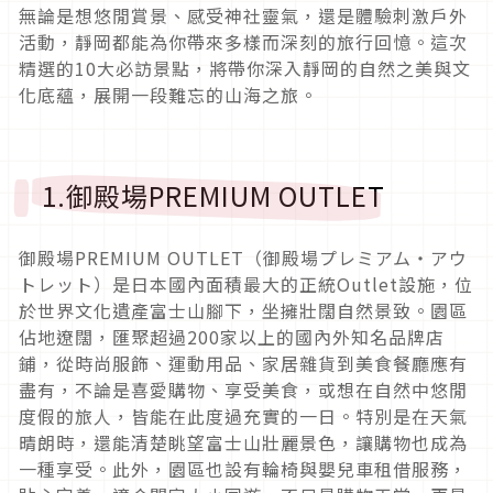
無論是想悠閒賞景、感受神社靈氣，還是體驗刺激戶外
活動，靜岡都能為你帶來多樣而深刻的旅行回憶。這次
精選的10大必訪景點，將帶你深入靜岡的自然之美與文
化底蘊，展開一段難忘的山海之旅。
1.御殿場PREMIUM OUTLET
御殿場PREMIUM OUTLET（御殿場プレミアム・アウ
トレット）是日本國內面積最大的正統Outlet設施，位
於世界文化遺產富士山腳下，坐擁壯闊自然景致。園區
佔地遼闊，匯聚超過200家以上的國內外知名品牌店
鋪，從時尚服飾、運動用品、家居雜貨到美食餐廳應有
盡有，不論是喜愛購物、享受美食，或想在自然中悠閒
度假的旅人，皆能在此度過充實的一日。特別是在天氣
晴朗時，還能清楚眺望富士山壯麗景色，讓購物也成為
一種享受。此外，園區也設有輪椅與嬰兒車租借服務，