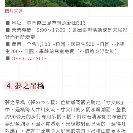
圖片來源
■ 地址：静岡県三島市笹原新田313
■ 營業時間：9:00～17:00 ※會因舉辦活動或是天候影
響而有所變更
■ 費用：全票1,100～日圓、國高生500～日圓、小學
生200～日圓、學齡前兒童免費（※價格為浮動制）
■
OFFICIAL SITE
4. 夢之吊橋
夢之吊橋（夢のつり橋）位於靜岡觀光勝地「寸又峽」
中，是橫跨大井川支流・寸又川的大間水壩湖面、全長
約90公尺的步行專用吊橋。橋下倒映著清澈如翡翠般的
夢幻藍湖水，因水質透明、光線散射而呈現的「廷得耳
效應」，造就了此地令人屏息的美景。吊橋由簡易木板