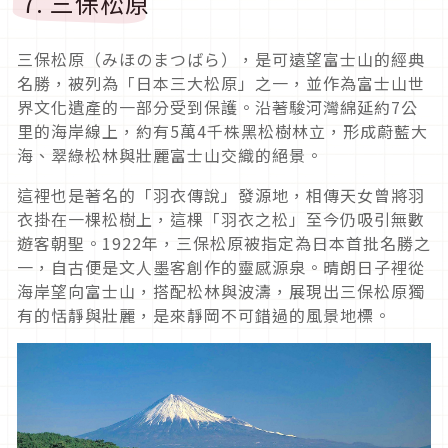
7. 三保松原
三保松原（みほのまつばら），是可遠望富士山的經典
名勝，被列為「日本三大松原」之一，並作為富士山世
界文化遺產的一部分受到保護。沿著駿河灣綿延約7公
里的海岸線上，約有5萬4千株黑松樹林立，形成蔚藍大
海、翠綠松林與壯麗富士山交織的絕景。
這裡也是著名的「羽衣傳說」發源地，相傳天女曾將羽
衣掛在一棵松樹上，這棵「羽衣之松」至今仍吸引無數
遊客朝聖。1922年，三保松原被指定為日本首批名勝之
一，自古便是文人墨客創作的靈感源泉。晴朗日子裡從
海岸望向富士山，搭配松林與波濤，展現出三保松原獨
有的恬靜與壯麗，是來靜岡不可錯過的風景地標。