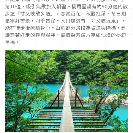
第10位，吸引無數旅人朝聖。橋周圍設有約90分鐘的散
步道「寸又峽散步道」，春賞百花、秋觀紅葉、冬日則
是寧靜雪景，四季皆宜。入口處還有「寸又峽溫泉」，
能在徒步後療癒身心。由於部分路段為坡道與階梯，建
議穿著好走的鞋與服裝，盡情探索這片宛如仙境的夢幻
吊橋。