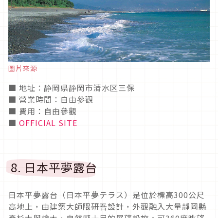
圖片來源
■ 地址：静岡県静岡市清水区三保
■ 營業時間：自由參觀
■ 費用：自由參觀
■
OFFICIAL SITE
8. 日本平夢露台
日本平夢露台（日本平夢テラス）是位於標高300公尺
高地上，由建築大師隈研吾設計，外觀融入大量靜岡縣
產杉木與檜木，自然感十足的展望設施。可360度眺望