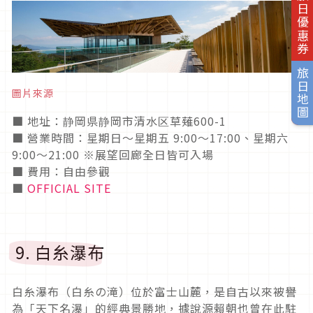
旅日優惠券
旅日地圖
圖片來源
■ 地址：静岡県静岡市清水区草薙600-1
■ 營業時間：星期日～星期五 9:00～17:00、星期六
9:00〜21:00 ※展望回廊全日皆可入場
■ 費用：自由參觀
■
OFFICIAL SITE
9. 白糸瀑布
白糸瀑布（白糸の滝）位於富士山麓，是自古以來被譽
為「天下名瀑」的經典景勝地，據說源賴朝也曾在此駐