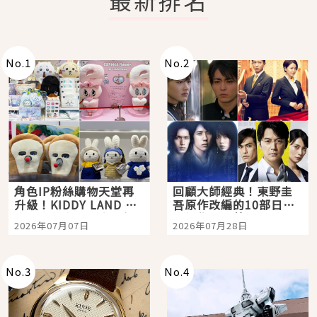
No.
1
No.
2
角色IP粉絲購物天堂再
回顧大師經典！東野圭
升級！KIDDY LAND 原
吾原作改編的10部日本
宿店吉伊卡哇迎客，新
影視作品推薦
2026年07月07日
2026年07月28日
開幕 OMOKADO 店3分
即達
No.
3
No.
4