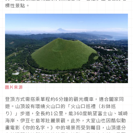
標性景點。
圖片來源
登頂方式需搭乘單程約6分鐘的觀光纜車，適合闔家同
遊。山頂設有環繞火山口的「火山口巡禮（お鉢巡
り）」步道，全長約1公里，能360度眺望富士山、城崎
海岸、伊豆七島等壯麗景觀。此外，大室山也因酷似動
畫電影《你的名字。》中的場景而受到矚目，山頂還分