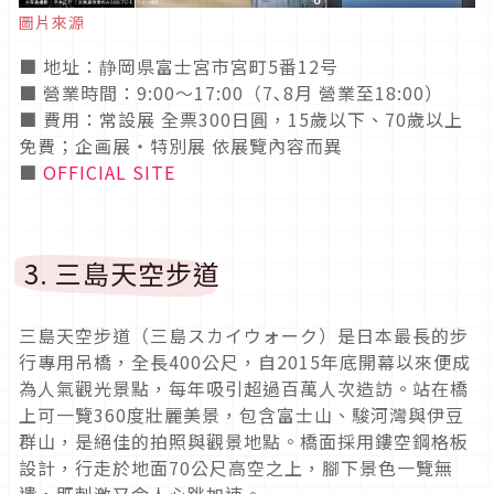
圖片來源
■ 地址：静岡県富士宮市宮町5番12号
■ 營業時間：9:00～17:00（7､8月 營業至18:00）
■ 費用：常設展 全票300日圓，15歲以下、70歲以上
免費；企画展・特別展 依展覽內容而異
■
OFFICIAL SITE
3. 三島天空步道
三島天空步道（三島スカイウォーク）是日本最長的步
行專用吊橋，全長400公尺，自2015年底開幕以來便成
為人氣觀光景點，每年吸引超過百萬人次造訪。站在橋
上可一覽360度壯麗美景，包含富士山、駿河灣與伊豆
群山，是絕佳的拍照與觀景地點。橋面採用鏤空鋼格板
設計，行走於地面70公尺高空之上，腳下景色一覽無