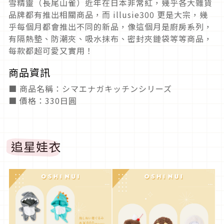
雪精靈（長尾山雀）近年在日本非常紅，幾乎各大雜貨
品牌都有推出相關商品，而 illusie300 更是大宗，幾
乎每個月都會推出不同的新品，像這個月是廚房系列，
有隔熱墊、防潮夾、吸水抹布、密封夾鏈袋等等商品，
每款都超可愛又實用！
商品資訊
■ 商品名稱：シマエナガキッチンシリーズ
■ 價格：330日圓
追星娃衣