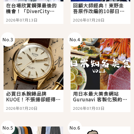
在台場欣賞鋼彈最後的
回顧大師經典！東野圭
機會！「DiverCity
吾原作改編的10部日本
Tokyo Plaza」搭船、
影視作品推薦
2026年07月13日
2026年07月28日
購物、美食及夜景，一
次全體驗
No.
3
No.
4
必買日系腕錶品牌
用日本最大美食網站
KUOE！不張揚卻經得起
Gurunavi 客製化預約九
時間洗鍊的經典之作五
大都市餐廳，打造專屬
2026年07月20日
2026年07月03日
選
美食體驗！
No.
5
No.
6