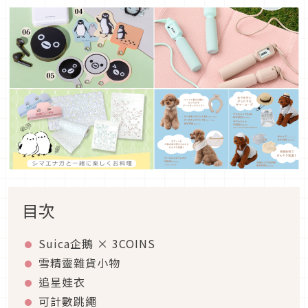
目次
Suica企鵝 × 3COINS
雪精靈雜貨小物
追星娃衣
可計數跳繩