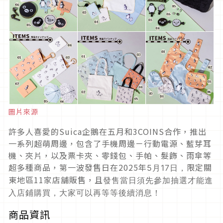
圖片來源
許多人喜愛的Suica企鵝在五月和3COINS合作，推出
一系列超萌周邊，包含了手機周邊－行動電源、藍芽耳
機、夾片，以及票卡夾、零錢包、手帕、髮飾、雨傘等
超多種商品，第一波發售日在2025年
限定關
5月17日，
東地區11家店舖販售，且
發售當日須
先參加抽選才能
進
入店鋪購買，大家可以再等等後續消息！
商品資訊