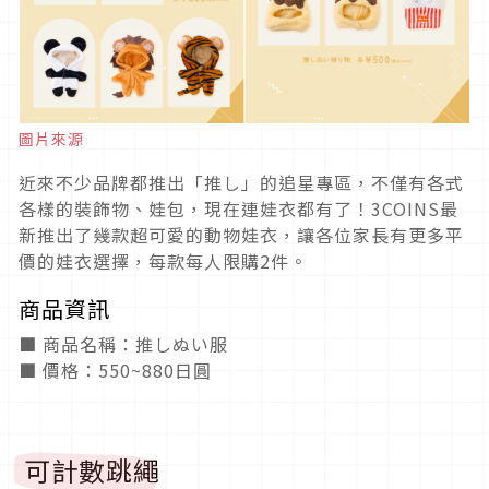
圖片來源
近來不少品牌都推出「推し」的追星專區，不僅有各式
各樣的裝飾物、娃包，現在連娃衣都有了！3COINS最
新推出了幾款超可愛的動物娃衣，讓各位家長有更多平
價的娃衣選擇，每款每人限購2件。
商品資訊
■ 商品名稱：推しぬい服
■ 價格：550~880日圓
可計數跳繩