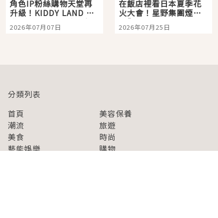
角色IP粉絲購物天堂再
在飯店裡看日本夏季花
升級！KIDDY LAND 原
火大會！星野集團煙火
宿店吉伊卡哇迎客，新
景觀飯店6選，讓你不用
2026年07月07日
2026年07月25日
開幕 OMOKADO 店3分
人擠人悠閒欣賞
即達
分類列表
首頁
美容保養
潮流
旅遊
美食
時尚
藝能娛樂
購物
關於Japaholic
關於我們
免責事項
寫手招募
Japaholic Girls招募