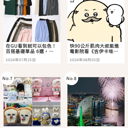
在GU看到就可以包色！
快90公斤肌肉大叔能進
百搭基礎單品 6選，閉
電影院看《吉伊卡哇》
眼全收也不心疼
嗎？日本重金屬樂團
2026年07月25日
2026年08月03日
「打首」會長與nagano
老師一同給出了答案
No.
7
No.
8