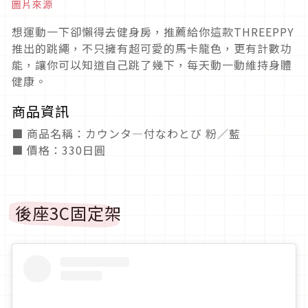
圖片來源
想運動一下卻懶得去健身房，推薦給你這款THREEPPY
推出的跳繩，不只擁有超可愛的馬卡龍色，更有計數功
能，讓你可以知道自己跳了幾下，每天動一動維持身體
健康。
商品資訊
■ 商品名稱：カウンタ―付なわとび 粉／藍
■ 價格：330日圓
後座3C固定架