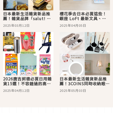
日本最新生活雜貨新品推
櫻花季去日本必買這些！
薦！雜貨品牌「salut! 」
銀座 LoFt 最新文具、雜
推出超擬真洋芋片夾
貨、美妝、伴手禮人氣商
2025年03月12日
2025年04月05日
品 TOP 3
2026唐吉訶德必買日用雜
日本最新生活雜貨新品推
貨15選！不容錯過的高CP
薦！3COINS同時收納眼鏡
值好物
&隱形眼鏡太方便
2025年04月12日
2025年05月03日