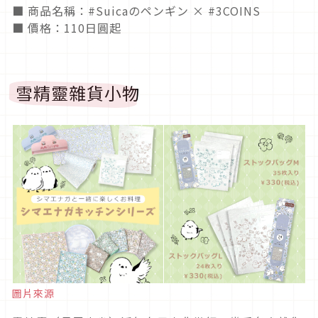
■ 商品名稱：#Suicaのペンギン × #3COINS
■ 價格：110日圓起
雪精靈雜貨小物
圖片來源