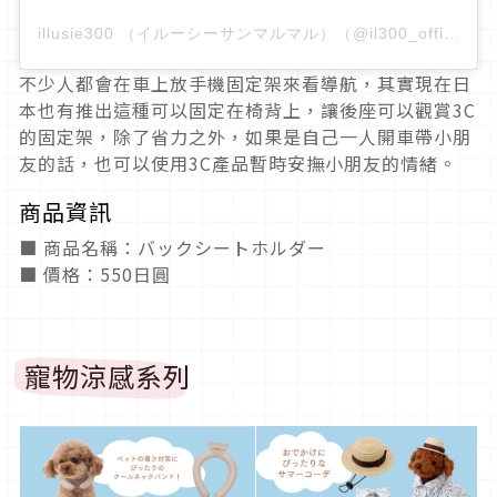
illusie300 （イルーシーサンマルマル）（@il300_official）分享的貼文
不少人都會在車上放手機固定架來看導航，其實現在日
本也有推出這種可以固定在椅背上，讓後座可以觀賞3C
的固定架，除了省力之外，如果是自己一人開車帶小朋
友的話，也可以使用3C產品暫時安撫小朋友的情緒。
商品資訊
■ 商品名稱：バックシートホルダー
■ 價格：550日圓
寵物涼感系列