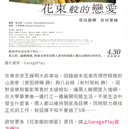
圖片提供：GaragePlay
在東京京王線明大前車站，因錯過末班車而偶然相遇的
山音麥（菅田將暉 飾）與八谷絹（有村架純 飾），因
對音樂和電影等喜好太過相似，讓兩人瞬間墜入情網，
在大學畢業後一邊打工一邊展開同居生活。不管生活中
發生什麼事，兩人都以維持現狀為目標，同時努力尋找
正式的工作，就這樣不知不覺過了5年……
欲知更多《花束般的戀愛》資訊，請上
GaragePlay官
方網站