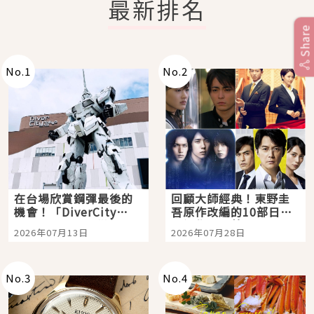
最新排名
Share
No.
1
No.
2
在台場欣賞鋼彈最後的
回顧大師經典！東野圭
機會！「DiverCity
吾原作改編的10部日本
Tokyo Plaza」搭船、
影視作品推薦
2026年07月13日
2026年07月28日
購物、美食及夜景，一
次全體驗
No.
3
No.
4