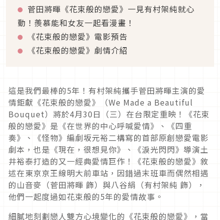
菅田將暉《花束般的戀愛》一見有村架純就心
動！羨慕能和女友一起看漫畫！
《花束般的戀愛》電影預告
《花束般的戀愛》劇情介紹
這是我們最棒的5年！有村架純攜手菅田將暉主演的愛
情鉅獻《花束般的戀愛》（We Made a Beautiful
Bouquet）將於4月30日（三）在台限定重映！《花束
般的戀愛》是《在世界的中心呼喊愛情》、《四重
奏》、《怪物》編劇坂元裕二構寫的首部原創戀愛電影
劇本，也是《現在，很想見你》、《淚光閃閃》導演土
井裕泰打造的又一經典愛情巨作！《花束般的戀愛》敘
述在東京京王線明大前車站，因錯過末班車而偶然相遇
的山音麥（菅田將暉 飾）與八谷絹（有村架純 飾），
他們一起度過如花束般的5年的愛情故事。
細膩地刻劃戀人雙方心境變化的《花束般的戀愛》，當