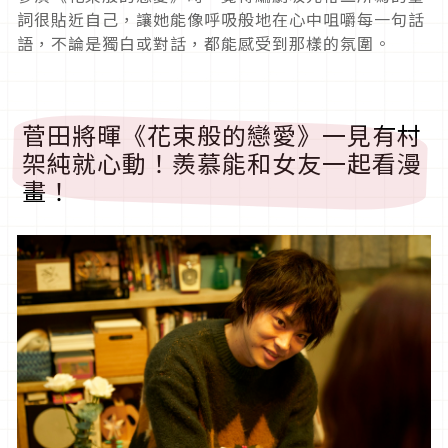
詞很貼近自己，讓她能像呼吸般地在心中咀嚼每一句話
語，不論是獨白或對話，都能感受到那樣的氛圍。
菅田將暉《花束般的戀愛》一見有村
架純就心動！羨慕能和女友一起看漫
畫！