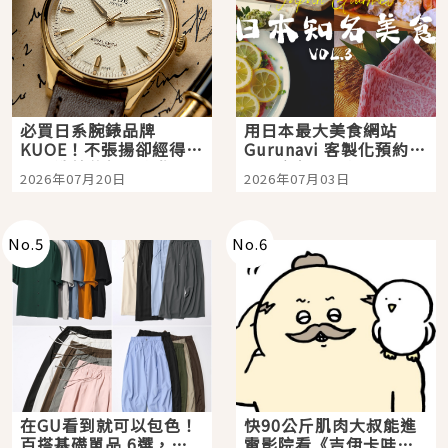
必買日系腕錶品牌
用日本最大美食網站
KUOE！不張揚卻經得起
Gurunavi 客製化預約九
時間洗鍊的經典之作五
大都市餐廳，打造專屬
2026年07月20日
2026年07月03日
選
美食體驗！
No.
5
No.
6
在GU看到就可以包色！
快90公斤肌肉大叔能進
百搭基礎單品 6選，閉
電影院看《吉伊卡哇》