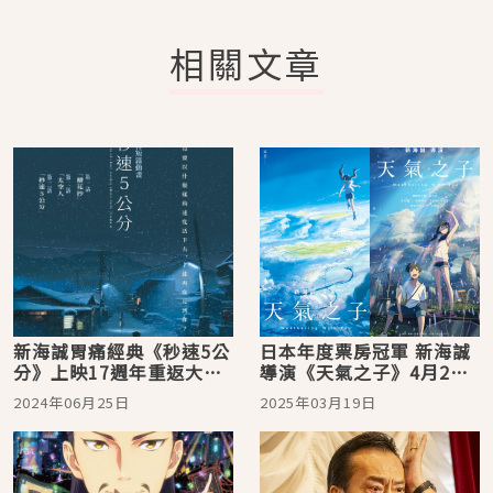
相關文章
新海誠胃痛經典《秒速5公
日本年度票房冠軍 新海誠
分》上映17週年重返大銀
導演《天氣之子》4月2日
幕！揭露櫻花盛放未公開
清明連假重返大銀幕！
2024年06月25日
2025年03月19日
海報！