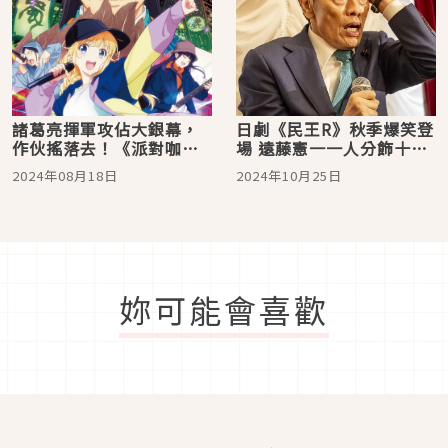
諸葛亮揮軍攻佔大銀幕，
日劇《民王R》秋季爆笑登
作伙搖落去！《派對咖孔
場 遠藤憲一一人分飾十角
明 Road to Summer
演到崩潰？高橋一生、菅
2024年08月18日
2024年10月25日
Sonia》 電影版在台上
田將暉驚喜客串！
映！
妳可能會喜歡