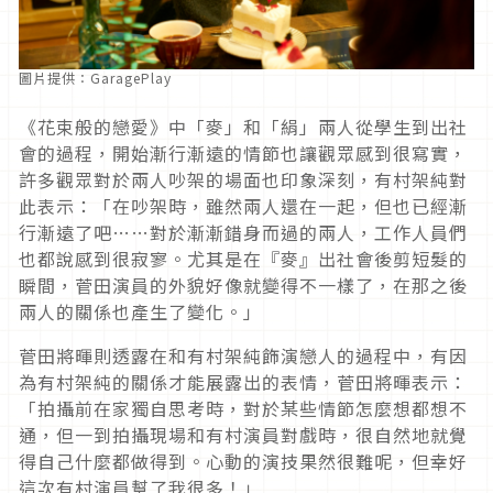
圖片提供：GaragePlay
《花束般的戀愛》中「麥」和「絹」兩人從學生到出社
會的過程，開始漸行漸遠的情節也讓觀眾感到很寫實，
許多觀眾對於兩人吵架的場面也印象深刻，有村架純對
此表示：「在吵架時，雖然兩人還在一起，但也已經漸
行漸遠了吧……對於漸漸錯身而過的兩人，工作人員們
也都說感到很寂寥。尤其是在『麥』出社會後剪短髮的
瞬間，菅田演員的外貌好像就變得不一樣了，在那之後
兩人的關係也產生了變化。」
菅田將暉則透露在和有村架純飾演戀人的過程中，有因
為有村架純的關係才能展露出的表情，菅田將暉表示：
「拍攝前在家獨自思考時，對於某些情節怎麼想都想不
通，但一到拍攝現場和有村演員對戲時，很自然地就覺
得自己什麼都做得到。心動的演技果然很難呢，但幸好
這次有村演員幫了我很多！」