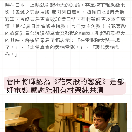
時在日本一上映就引起極大的討論，甚至擠下現象級電
影《鬼滅之刃劇場版 無限列車篇》，蟬聯日本6週票房
冠軍，最終票房更賣破38億日幣，有村架純更以本作榮
獲「第45屆日本電影學院獎」最佳女主角獎！《花束般
的戀愛》看似浪漫卻寫實又殘酷的情節，引起觀眾極大
的共鳴，許多觀眾看了都表示：「在電影院大哭一場
了！」、「非常真實的愛情電影！」、「現代愛情傑
作！」
菅田將暉認為《花束般的戀愛》是部
好電影 感謝能和有村架純共演