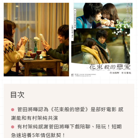
目次
菅田將暉認為《花束般的戀愛》是部好電影 感
謝能和有村架純共演
有村架純感謝菅田將暉下戲陪聊、陪玩！短期
急速培養5年情侶默契！