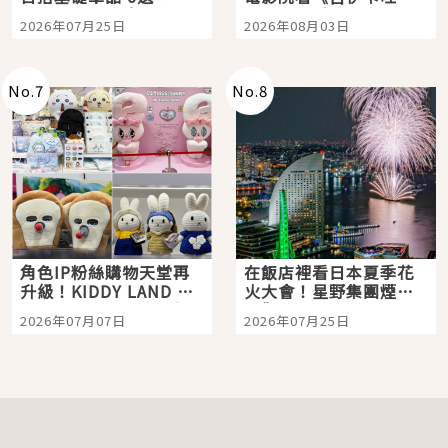
眼全收也不心疼
嗎？日本重金屬樂團
2026年07月25日
2026年08月03日
「打首」會長與nagano
老師一同給出了答案
No.
7
No.
8
角色IP粉絲購物天堂再
在飯店裡看日本夏季花
升級！KIDDY LAND 原
火大會！星野集團煙火
宿店吉伊卡哇迎客，新
景觀飯店6選，讓你不用
2026年07月07日
2026年07月25日
開幕 OMOKADO 店3分
人擠人悠閒欣賞
即達