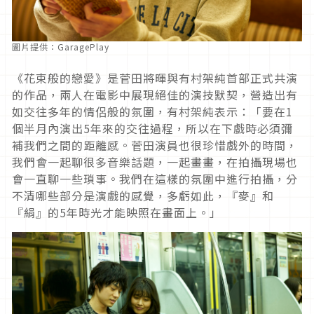
圖片提供：GaragePlay
《花束般的戀愛》是菅田將暉與有村架純首部正式共演
的作品，兩人在電影中展現絕佳的演技默契，營造出有
如交往多年的情侶般的氛圍，有村架純表示：「要在1
個半月內演出5年來的交往過程，所以在下戲時必須彌
補我們之間的距離感。菅田演員也很珍惜戲外的時間，
我們會一起聊很多音樂話題，一起畫畫，在拍攝現場也
會一直聊一些瑣事。我們在這樣的氛圍中進行拍攝，分
不清哪些部分是演戲的感覺，多虧如此，『麥』和
『絹』的5年時光才能映照在畫面上。」