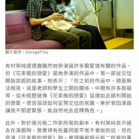
圖片提供：GaragePlay
有村架純還透露雖然她參演過許多跟愛情有關的作品，
但《花束般的戀愛》是她參演的作品中，第一部從交往
開始談起的故事，她表示：「在之前的作品中，總是無
法相見，或是老師和學生之間的關係、中間有許多阻礙
等，從未經歷過像《花束般的戀愛》這樣如此順利開始
的戀愛。很苦惱該如何呈現交往的氛圍，幸好菅田演員
讓我不那麼緊張，能自然地去詮釋角色。」
此外，對於坂元裕二作家所寫的劇本，有村架純表示過
去在演戲時，常覺得有些臺詞是平常不會說的話，但在
參演《花束般的戀愛》時，覺得編劇坂元裕二所寫的臺