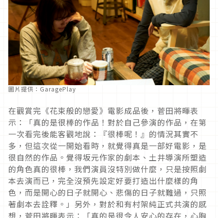
圖片提供：GaragePlay
在觀賞完《花束般的戀愛》電影成品後，菅田將暉表
示：「真的是很棒的作品！對於自己參演的作品，在第
一次看完後能客觀地說：『很棒呢！』的情況其實不
多，但這次從一開始看時，就覺得真是一部好電影，是
很自然的作品。覺得坂元作家的劇本、土井導演所塑造
的角色真的很棒，我們演員沒特別做什麼，只是按照劇
本去演而已，完全沒預先設定好要打造出什麼樣的角
色，而是開心的日子就開心、悲傷的日子就難過，只照
著劇本去詮釋。」另外，對於和有村架純正式共演的感
想，菅田將暉表示：「真的是很令人安心的存在，心胸