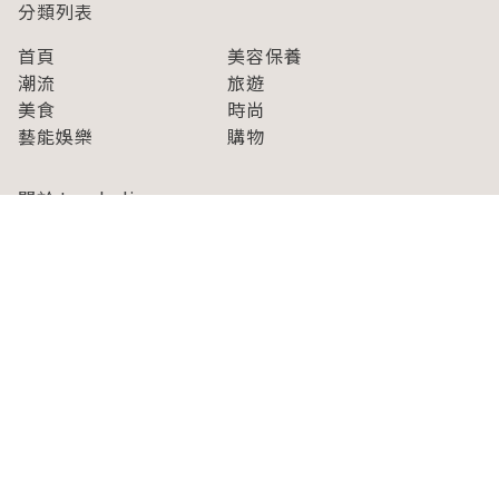
分類列表
首頁
美容保養
潮流
旅遊
美食
時尚
藝能娛樂
購物
關於Japaholic
關於我們
免責事項
寫手招募
Japaholic Girls招募
廣告、合作洽談
關鍵字列表
お問い合わせ