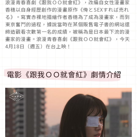
浪漫青春喜劇《跟我ＯＯ就會紅》，改編自女性漫畫家
香穗以自身經歷創作的漫畫原作《俺とSEXすれば売れ
る》。寫實赤裸地描繪作者香穗為了成為漫畫家，而到
東京奮鬥的過程，據說當時在某個販售電子書的網站還
締造觀看次數第一名的成績，被稱為是日本最下流的漫
畫家的漫畫。浪漫青春喜劇《跟我ＯＯ就會紅》，今天
4月18日（週五）在台上映！
電影《跟我ＯＯ就會紅》劇情介紹