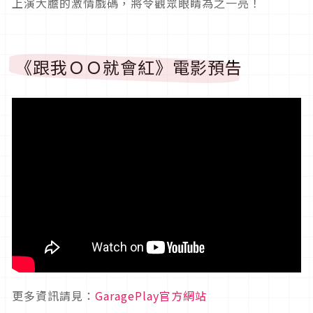
上演大膽的激情戲碼，將令觀眾眼睛為之一亮！
《跟我ＯＯ就會紅》電影預告
更多資訊請見：
GaragePlay官方網站