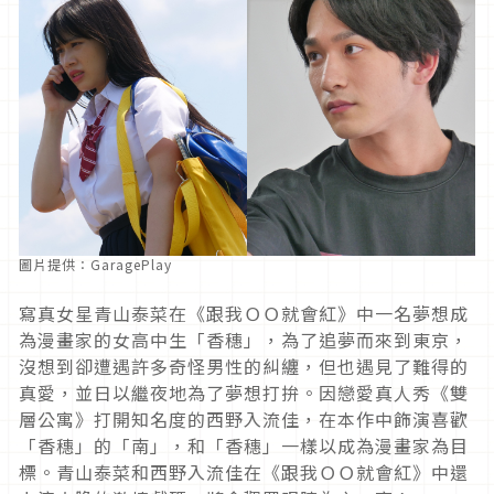
圖片提供：GaragePlay
寫真女星青山泰菜在《跟我ＯＯ就會紅》中一名夢想成
為漫畫家的女高中生「香穗」，為了追夢而來到東京，
沒想到卻遭遇許多奇怪男性的糾纏，但也遇見了難得的
真愛，並日以繼夜地為了夢想打拚。因戀愛真人秀《雙
層公寓》打開知名度的西野入流佳，在本作中飾演喜歡
「香穗」的「南」，和「香穗」一樣以成為漫畫家為目
標。青山泰菜和西野入流佳在《跟我ＯＯ就會紅》中還