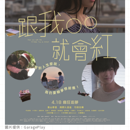
圖片提供：GaragePlay