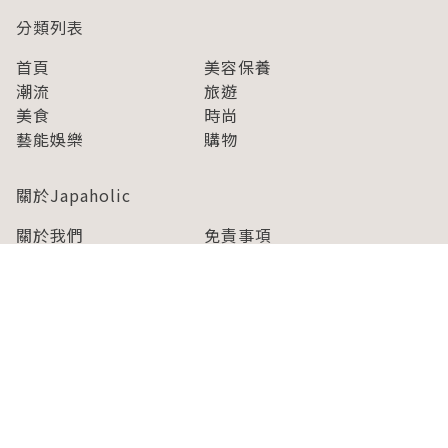
分類列表
首頁
美容保養
潮流
旅遊
美食
時尚
藝能娛樂
購物
關於Japaholic
關於我們
免責事項
寫手招募
Japaholic Girls招募
廣告、合作洽談
關鍵字列表
お問い合わせ