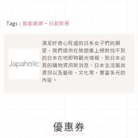
Tags :
藝能娛樂
、
日劇影視
滿足好奇心旺盛的日系女子們的願
望，我們提供在旅遊書上絕對找不到
的日本在地即時觀光情報、到日本必
買的購物資訊新消息、日本生活風尚
資訊以及藝術、文化等，豐富多元的
內容。
優惠券