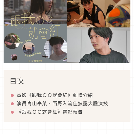
目次
電影《跟我ＯＯ就會紅》劇情介紹
演員青山泰菜、西野入流佳披露大膽演技
《跟我ＯＯ就會紅》電影預告