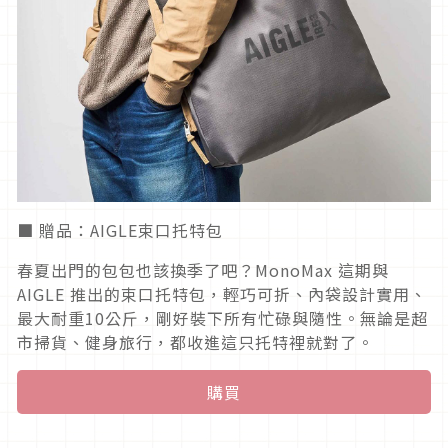
■ 贈品：AIGLE束口托特包
春夏出門的包包也該換季了吧？MonoMax 這期與
AIGLE 推出的束口托特包，輕巧可折、內袋設計實用、
最大耐重10公斤，剛好裝下所有忙碌與隨性。無論是超
市掃貨、健身旅行，都收進這只托特裡就對了。
購買