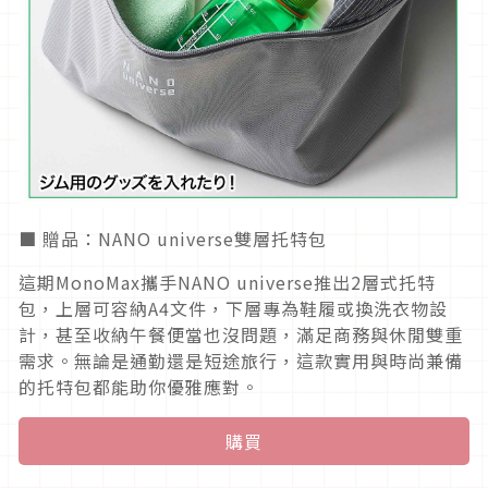
■ 贈品：NANO universe雙層托特包
這期MonoMax攜手NANO universe推出2層式托特
包，上層可容納A4文件，下層專為鞋履或換洗衣物設
計，甚至收納午餐便當也沒問題，滿足商務與休閒雙重
需求。無論是通勤還是短途旅行，這款實用與時尚兼備
的托特包都能助你優雅應對。
購買