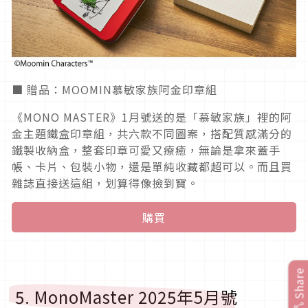
■ 贈品：MOOMIN慕敏家族阿金印章組
《MONO MASTER》1月號送的是「慕敏家族」裡的阿
金主題鐵盒印章組，共六款不同圖案，搭配質感滿分的
鐵製收納盒，整套印章可愛又療癒，無論是拿來蓋手
帳、卡片、包裝小物，還是單純收藏都超可以。而且買
雜誌直接送這組，划算得像撿到寶。
購買
Share
5. MonoMaster 2025年5月號