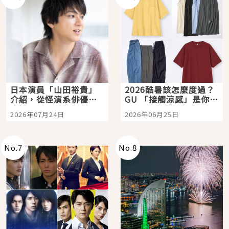
日本演員「山田裕貴」
2026酷暑該怎麼度過？
介紹，從怪演系俳優走
GU 「接觸涼感」是你的
向國民級日劇主角
夏日救星
2026年07月24日
2026年06月25日
No.
7
No.
8