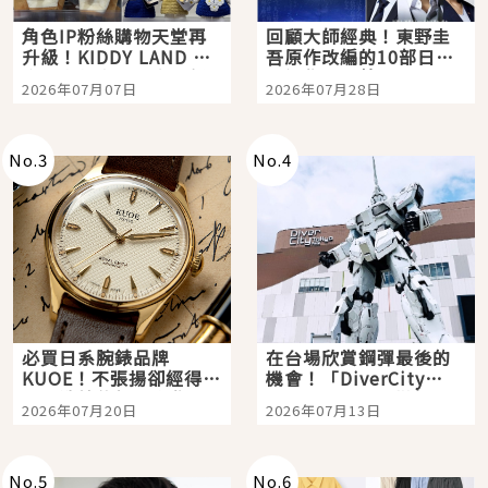
角色IP粉絲購物天堂再
回顧大師經典！東野圭
升級！KIDDY LAND 原
吾原作改編的10部日本
宿店吉伊卡哇迎客，新
影視作品推薦
2026年07月07日
2026年07月28日
開幕 OMOKADO 店3分
即達
No.
3
No.
4
必買日系腕錶品牌
在台場欣賞鋼彈最後的
KUOE！不張揚卻經得起
機會！「DiverCity
時間洗鍊的經典之作五
Tokyo Plaza」搭船、
2026年07月20日
2026年07月13日
選
購物、美食及夜景，一
次全體驗
No.
5
No.
6