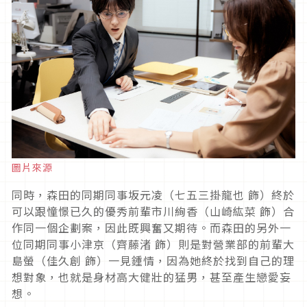
圖片來源
同時，森田的同期同事坂元凌（七五三掛龍也 飾）終於
可以跟憧憬已久的優秀前輩市川絢香（山崎紘菜 飾）合
作同一個企劃案，因此既興奮又期待。而森田的另外一
位同期同事小津京（齊藤渚 飾）則是對營業部的前輩大
島螢（佳久創 飾）一見鍾情，因為她終於找到自己的理
想對象，也就是身材高大健壯的猛男，甚至產生戀愛妄
想。