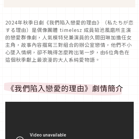
2024
年秋季日劇《我們陷入戀愛的理由》（私たちが恋
する理由）是偶像團體
timelesz
成員菊池風磨所主演
的戀愛群像劇，人氣模特兒兼演員的久間田琳加擔任女
主角，故事內容描寫三對組合的辦公室戀情，他們不小
心墜入情網，卻不曉得怎麼跨出第一步，由6位角色在
這個秋季獻上最浪漫的大人系純愛物語。
《我們陷入戀愛的理由》劇情簡介