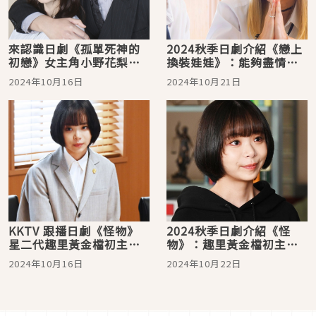
來認識日劇《孤單死神的
2024秋季日劇介紹《戀上
初戀》女主角小野花梨！
換裝娃娃》：能夠盡情享
童星出身的實力派演員
受喜歡的東西是最幸福的
2024年10月16日
2024年10月21日
人生！
KKTV 跟播日劇《怪物》
2024秋季日劇介紹《怪
星二代趣里黃金檔初主演
物》：趣里黃金檔初主
超緊張 靠吃「迴轉壽司」
演！扮演可愛爆棚的新人
2024年10月16日
2024年10月22日
放鬆
律師