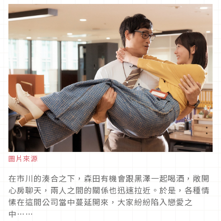
圖片來源
在市川的湊合之下，森田有機會跟黑澤一起喝酒，敞開
心房聊天，兩人之間的關係也迅速拉近。於是，各種情
愫在這間公司當中蔓延開來，大家紛紛陷入戀愛之
中
……