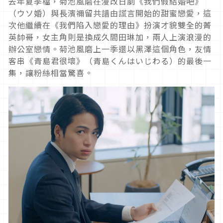
去年夏季檔，菊池風磨在漫改日劇《我們假結婚吧》
（ウソ婚）與長濱禰留共譜由謊言開始的甜蜜戀愛，這
次他繼續在《我們陷入戀愛的理由》扮演才貌雙全的菁
英帥哥，女主角則是換成久間田琳加，兩人上演浪漫的
辦公室戀情。菊池風磨上一季還以黑澤這個角色，友情
客串《青島君很壞》（青島くんはいじわる）的最後一
集，讓粉絲相當驚喜。