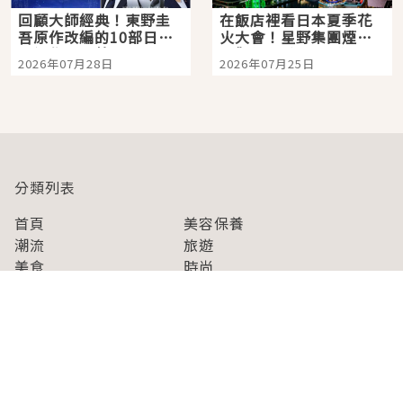
回顧大師經典！東野圭
在飯店裡看日本夏季花
吾原作改編的10部日本
火大會！星野集團煙火
影視作品推薦
景觀飯店6選，讓你不用
2026年07月28日
2026年07月25日
人擠人悠閒欣賞
分類列表
首頁
美容保養
潮流
旅遊
美食
時尚
藝能娛樂
購物
關於Japaholic
關於我們
免責事項
寫手招募
Japaholic Girls招募