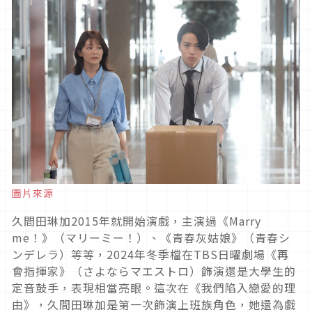
圖片來源
久間田琳加
2015
年就開始演戲，主演過《
Marry
me
！》（マリーミー！）、《青春灰姑娘》（青春シ
ンデレラ）等等，
2024
年冬季檔在
TBS
日曜劇場《再
會指揮家》（さよならマエストロ）飾演還是大學生的
定音鼓手，表現相當亮眼。這次在《我們陷入戀愛的理
由》，久間田琳加是第一次飾演上班族角色，她還為戲