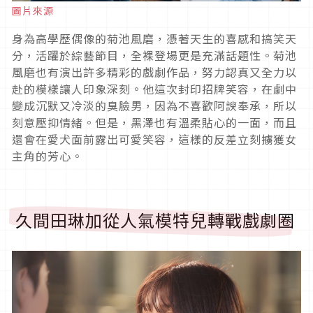
圖片來源
身為高學歷偶像的菊池風磨，憑著天生的喜感和搞笑天
分，活躍於綜藝節目，全裸登場更是充滿話題性。菊池
風磨也有演出許多精彩的戲劇作品，努力認真又全力以
赴的模樣讓人印象深刻。他這次封印招牌笑容，在劇中
變成沉默又冷淡的臭臉男，因為不喜歡阿諛奉承，所以
刻意壓抑情緒。但是，黑澤也有溫柔貼心的一面，而且
還會在愛犬面前露出可愛笑容，這樣的反差立刻擄獲女
主角的芳心。
久間田琳加從人氣模特兒轉戰戲劇圈