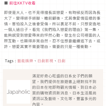
■
前往KKTV收看
即使是大人，也不見得擅長談戀愛，有時候反而因為長
大了，變得綁手綁腳、瞻前顧後，尤其像愛情這樣的事
情，害怕投入之後會受傷，所以裹足不前，只想安逸地
一個人過日子。看完《我們陷入戀愛的理由》第一集，
能夠感受到戀愛帶來的怦然心動，發生在公司裡面的人
際互動，也顯得非常自然，忍不住想要繼續追下去。或
許，戀愛其實不需要理由，需要的只是一種衝動。
Tags :
藝能娛樂
、
日劇影視
、
日劇
滿足好奇心旺盛的日系女子們的願
望，我們提供在旅遊書上絕對找不到
的日本在地即時觀光情報、到日本必
買的購物資訊新消息、日本生活風尚
資訊以及藝術、文化等，豐富多元的
內容。