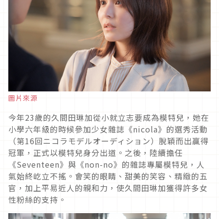
圖片來源
今年
23
歲的久間田琳加從小就立志要成為模特兒，她在
小學六年級的時候參加少女雜誌《
nicola
》的選秀活動
（第
16
回ニコラモデルオーディション）脫穎而出贏得
冠軍，正式以模特兒身分出道。之後，陸續擔任
《
Seventeen
》與《
non-no
》的雜誌專屬模特兒，人
氣始終屹立不搖。會笑的眼睛、甜美的笑容、精緻的五
官，加上平易近人的親和力，使久間田琳加獲得許多女
性粉絲的支持。