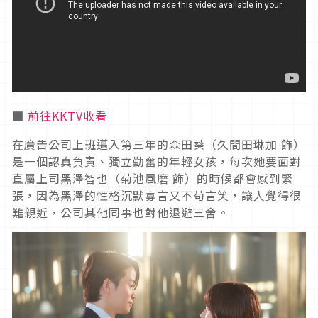
■
前往KKTV收看
在廣告公司上班邁入第三年的森田葵（久間田琳加 飾）
是一個認真負責、獨立勤奮的年輕女孩，每次她要面對
直屬上司黑澤智也（菊池風磨 飾）的時候都會感到緊
張，因為黑澤的性格沉默寡言又不苟言笑，讓人覺得很
難親近，公司其他同事也對他退避三舍。