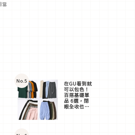
相當
No.
5
在GU看到就
可以包色！
百搭基礎單
品 6選，閉
眼全收也不
心疼