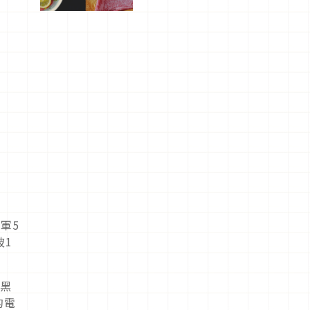
屬美食體
驗！
軍5
破1
目黑
的電