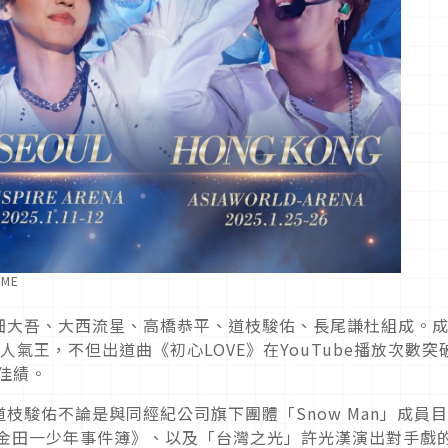
ME
畑大吾、大西流星、高橋恭平、道枝駿佑、長尾謙杜組成。成
氣王，不但出道曲《初心LOVE》在YouTube播放次數突
創佳績。
枝駿佑不論是與同經紀公司旗下團體「Snow Man」成員
《金田一少年事件簿》、以及「台灣之光」許光漢演出對手戲