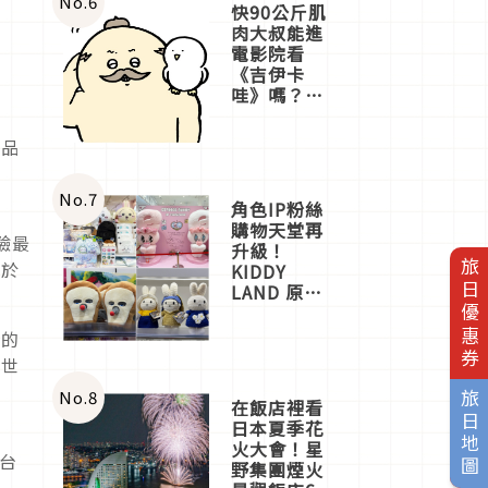
No.
6
快90公斤肌
肉大叔能進
電影院看
《吉伊卡
哇》嗎？日
本重金屬樂
團「打首」
產品
會長與
歡
nagano老師
一同給出了
No.
7
角色IP粉絲
答案
購物天堂再
驗最
升級！
旅日優惠券
終於
KIDDY
LAND 原宿
店吉伊卡哇
迎客，新開
特的
幕
到世
OMOKADO
店3分即達
No.
8
旅日地圖
在飯店裡看
日本夏季花
火大會！星
平台
野集團煙火