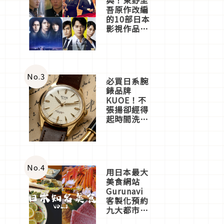
吾原作改編
的10部日本
影視作品推
薦
No.
3
必買日系腕
錶品牌
KUOE！不
張揚卻經得
起時間洗鍊
的經典之作
五選
No.
4
用日本最大
美食網站
Gurunavi
客製化預約
九大都市餐
廳，打造專