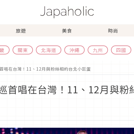
旅遊
美食
時尚
畿
關東
北海道
沖繩
九州
四國
首唱在台灣！11、12月與粉絲相約台北小巨蛋
巡首唱在台灣！11、12月與粉