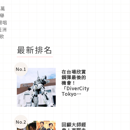
7萬
市舉
開唱
亞洲
的歌
最新排名
No.
1
在台場欣賞
鋼彈最後的
機會！
「DiverCity
Tokyo
Plaza」搭
船、購物、
美食及夜
景，一次全
體驗
No.
2
回顧大師經
典！東野圭