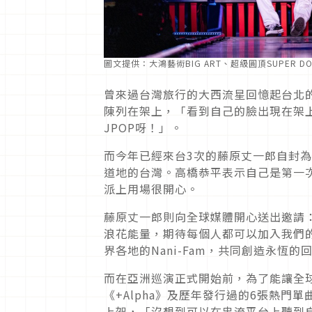
圖文提供：大鴻藝術BIG ART、超級圓頂SUPER DO
曾來過台灣旅行的大西流星回憶起台北
陳列在架上，「看到自己的臉出現在架
JPOP呀！」。
而今年已經來台3次的藤原丈一郎自封
道地的台灣。高橋恭平表示自己是第一
派上用場很開心。
藤原丈一郎則向全球媒體開心送出邀請
浪花能量，期待每個人都可以加入我們
界各地的Nani-Fam，共同創造永恆的
而在亞洲巡演正式開始前，為了能讓全
《+Alpha》及歷年發行過的6張熱門
上架，「沒想到可以在串流平台上聽到