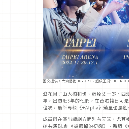
圖文提供：大鴻藝術BIG ART、超級圓頂SUPER DO
浪花男子由大橋和也、藤原丈一郎、西
年，出道近3年的他們，在台港韓日可是人
億次，最新專輯《+Alpha》銷量也屢
成員們在演出戲劇方面別有天賦，尤其道
蓮共演BL劇《被擦掉的初戀》、新版