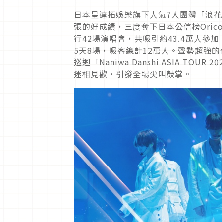
日本星達拓娛樂旗下人氣7人團體「浪花男
張的好成績，三度奪下日本公信榜Ori
行42場演唱會，共吸引約43.4萬人
5天8場，吸客總計12萬人。聲勢超強
巡迴「Naniwa Danshi ASIA TOU
迷相見歡，引發全場尖叫鼓掌。