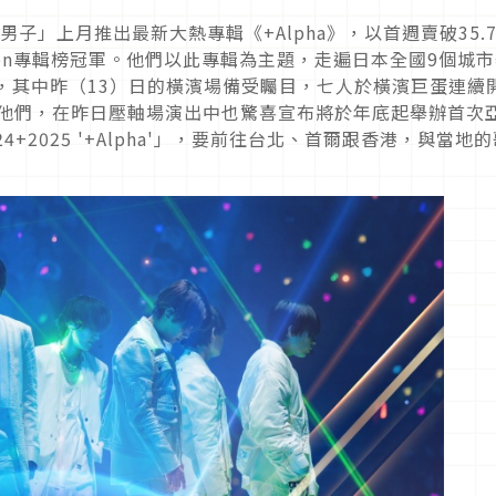
子」上月推出最新大熱專輯《+Alpha》，以首週賣破35.
con專輯榜冠軍。他們以此專輯為主題，走遍日本全國9個城
參加，其中昨（13）日的橫濱場備受矚目，七人於橫濱巨蛋連續
的他們，在昨日壓軸場演出中也驚喜宣布將於年底起舉辦首次
R 2024+2025 '+Alpha'」，要前往台北、首爾跟香港，與當地