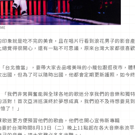
ME
的印象就是吃不完的美食，且在唱片行看到浪花男子的影音
上總覺得很開心，還有一點不可思議，原來台灣大家都很喜
為「台北擔當」，要帶大家去品嚐美味的小籠包跟逛夜市，體
次出國，但為了可以隨時出國，他都會定期更新護照，如今
：「我們非常興奮能與全球各地的歌迷分享我們的音樂和獨
的派對！首次亞洲巡演終於夢想成真，我們迫不及待想要見
回憶了！ 」
球歌迷更方便預習他們的歌曲，他們也開心宣佈新專輯
單曲要於台灣時間8月13日（二）晚上11點起在各大音樂串流
自己的音樂，請大家務必多多收聽。」