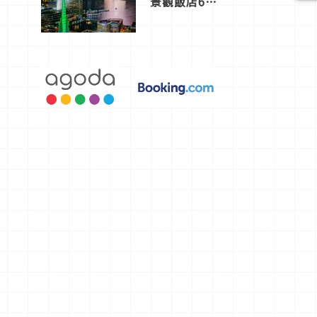
景觀飯店6
選，讓你不
用人擠人悠
閒欣賞