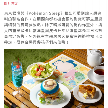
圖片來源
東京君悅與《Pokémon Sleep》推出可愛到讓人想尖
叫的聯名合作，在期間內都有機會預約到寶可夢主題房
與特製的寶可夢餐點，除了精緻可愛的房內佈置外，誘
人的重量級卡比獸漢堡與皮卡丘甜點漢堡都是每日採數
量限定販售，另外還有主題房房客還會有週邊禮物可以
帶走，很適合暑假帶孩子們來住哦！