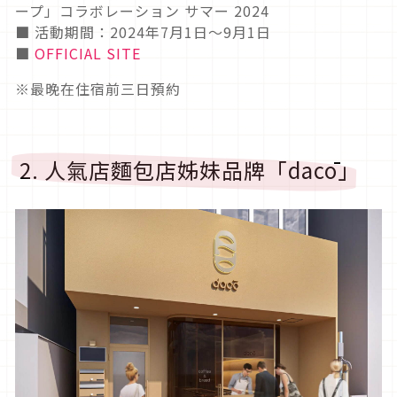
ープ」コラボレーション サマー 2024
■ 活動期間：2024年7月1日～9月1日
■
OFFICIAL SITE
※最晚在住宿前三日預約
2. 人氣店麵包店姊妹品牌「dacō」