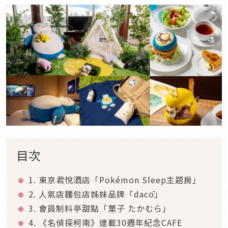
目次
1. 東京君悅酒店「Pokémon Sleep主題房」
2. 人氣店麵包店姊妹品牌「dacō」
3. 會員制料亭甜點「菓子 たかむら」
4. 《名偵探柯南》連載30週年紀念CAFE