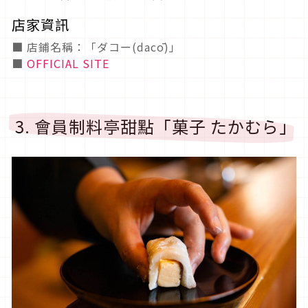
店家資訊
■ 店鋪名稱：「ダコー(dacō)」
■
OFFICIAL SITE
3. 會員制料亭甜點「菓子 たかむら」