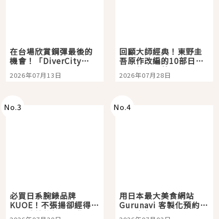
在台場欣賞鋼彈最後的
回顧大師經典！東野圭
機會！「DiverCity
吾原作改編的10部日本
Tokyo Plaza」搭船、
影視作品推薦
2026年07月13日
2026年07月28日
購物、美食及夜景，一
次全體驗
No.
3
No.
4
必買日系腕錶品牌
用日本最大美食網站
KUOE！不張揚卻經得起
Gurunavi 客製化預約九
時間洗鍊的經典之作五
大都市餐廳，打造專屬