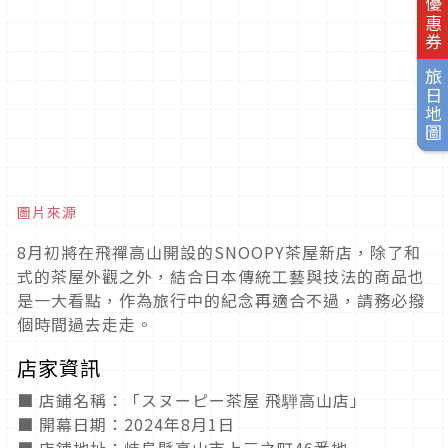
旅日優惠券
旅日地圖
圖片來源
8月初將在飛禪高山開設的SNOOPY茶屋新店，除了和
式的茶屋外觀之外，結合日本傳統工藝與技法的商品也
是一大看點，作為旅行中的紀念再適合不過，請務必撥
個時間過去走走。
店家資訊
■ 店鋪名稱：「スヌーピー茶屋 飛騨高山店」
■ 開幕日期：2024年8月1日
■ 店鋪地址：岐阜縣高山市上三之町46番地