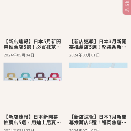
【新店速報】日本5月新開
【新店速報】日本3月新開
幕推薦店5選！必買抹茶甜
幕推薦店5選！堅果系新伴
點伴手禮清單再添一家
手可愛到內心都要開花啦
2024年05月04日
2024年03月01日
【新店速報】日本新開幕
【新店速報】日本7月新開
推薦店5選，用迪士尼夏日
幕推薦店5選！福岡焦糖紅
午茶和歐吉桑霜淇淋迎接
茶系燒菓子與高級甜點塔
2024年05月27日
2024年07月07日