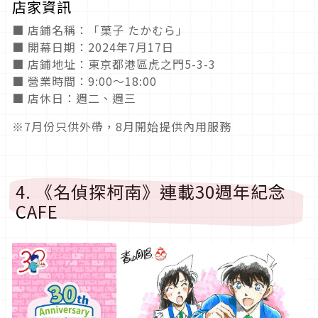
店家資訊
■ 店鋪名稱：「菓子 たかむら」
■ 開幕日期：2024年7月17日
■ 店鋪地址：東京都港區虎之門5-3-3
■ 營業時間：9:00〜18:00
■ 店休日：週二、週三
※7月份只供外帶，8月開始提供內用服務
4. 《名偵探柯南》連載30週年紀念
CAFE