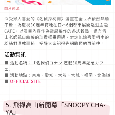
圖片來源
深受眾人喜愛的《名偵探柯南》漫畫在全世界依然熱銷
不斷，為慶祝30週年特地在日本6個都市展開巡迴主題
CAFE，以漫畫內容作為靈感製作的各式餐點，還有青
山老師親自繪製的珍貴插畫週邊，肯定能讓喜愛柯南的
粉絲們滿載而歸，提醒大家記得先網路預約再前往。
活動資訊
■ 活動名稱：「名探偵コナン 連載30周年記念カフ
ェ」
■ 活動地點：東京、愛知、大阪、宮城、福岡、北海道
■
OFFICIAL SITE
5. 飛禪高山新開幕「SNOOPY CHA-
YA」