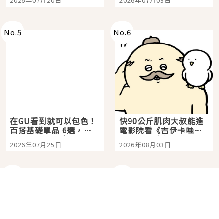
2026年07月20日
2026年07月03日
選
美食體驗！
No.
5
No.
6
在GU看到就可以包色！
快90公斤肌肉大叔能進
百搭基礎單品 6選，閉
電影院看《吉伊卡哇》
眼全收也不心疼
嗎？日本重金屬樂團
2026年07月25日
2026年08月03日
「打首」會長與nagano
老師一同給出了答案
No.
7
No.
8