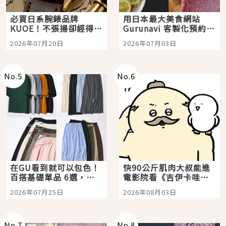
必買日系腕錶品牌
用日本最大美食網站
KUOE！不張揚卻經得起
Gurunavi 客製化預約九
時間洗鍊的經典之作五
大都市餐廳，打造專屬
2026年07月20日
2026年07月03日
選
美食體驗！
No.
5
No.
6
在GU看到就可以包色！
快90公斤肌肉大叔能進
百搭基礎單品 6選，閉
電影院看《吉伊卡哇》
眼全收也不心疼
嗎？日本重金屬樂團
2026年07月25日
2026年08月03日
「打首」會長與nagano
老師一同給出了答案
No.
7
No.
8