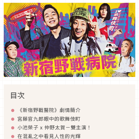
目次
《新宿野戰醫院》劇情簡介
宮藤官九郎眼中的歌舞伎町
小池榮子
x
仲野太賀－雙主演！
在混亂之中看見人性的光輝