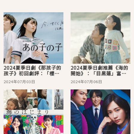
2024夏季日劇《那孩子的
2024夏季日劇推薦《海的
孩子》初回劇評：「櫻田
開始》：「目黑蓮」富士
日和x細田佳央太」扮演未
月9初主演，《silent》幕
2024年07月03日
2024年07月06日
成年小爸媽
後團隊全新力作！