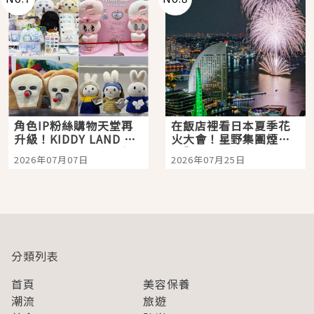
角色IP粉絲購物天堂再
在飯店裡看日本夏季花
升級！KIDDY LAND 原
火大會！星野集團煙火
宿店吉伊卡哇迎客，新
景觀飯店6選，讓你不用
2026年07月07日
2026年07月25日
開幕 OMOKADO 店3分
人擠人悠閒欣賞
即達
分類列表
首頁
美容保養
潮流
旅遊