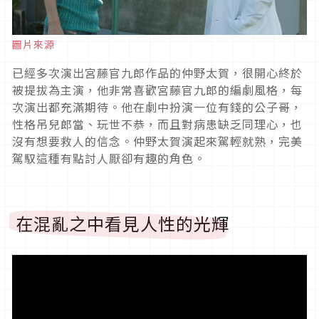
圖片來源
已經多次演出宮藤官九郎作品的仲野太賀，很開心終於
被提拔為主演，他非常喜歡宮藤官九郎的編劇風格，每
次演出都充滿期待。他在劇中扮演一位有錢的公子哥，
性格吊兒郎當、玩世不恭，而且對病患缺乏同理心，也
沒有想要救人的信念。仲野太賀演起來駕輕就熟，完美
駕馭這種有點討人厭卻有趣的角色。
在混亂之中看見人性的光輝