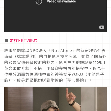
■
前往KKTV收看
故事的開端以
NPO
法人「
Not Alone
」的新宿地區代表
南舞（橋本愛 飾）的自拍影片拉開序幕，她為了向海外
的觀眾宣傳歌舞伎町的魅力，影片裡面的解說還特別用
英文來做介紹。不過，小舞卻在拍攝的過程中，遇見一
位喝醉酒而急性酒精中毒的神祕女子
YOKO
（小池榮子
飾），於是趕緊把她送到附近的「聖心醫院」。