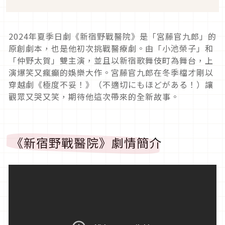
2024
年夏季日劇《新宿野戰醫院》是「宮藤官九郎」的
原創劇本，也是他初次挑戰醫療劇。由「小池榮子」和
「仲野太賀」雙主演，並且以新宿歌舞伎町為舞台，上
演爆笑又瘋癲的娛樂大作。宮藤官九郎在冬季檔才剛以
穿越劇《極度不妥！》（不適切にもほどがある！）讓
觀眾又哭又笑，期待他這次帶來的全新故事。
《新宿野戰醫院》劇情簡介