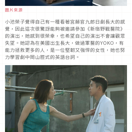
圖片來源
小池榮子覺得自己有一種看著宮藤官九郎日劇長大的感
覺，因此這次很驚訝能夠被邀請參加《新宿野戰醫院》
的演出，她感到很榮幸，也希望自己的演出不會讓觀眾
失望。她認為在美國出生長大，做過軍醫的
YOKO
，有
能力拯救更多的人，是一位堅韌又強悍的女性，她也努
力學習劇中岡山腔式的英語台詞。