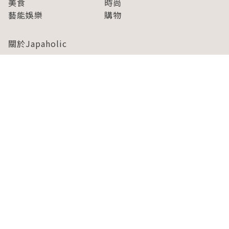
美食
時尚
藝能娛樂
購物
關於Japaholic
關於我們
免責事項
寫手招募
Japaholic Girls招募
廣告、合作洽談
關鍵字列表
お問い合わせ
看看更多有關Japaholic！