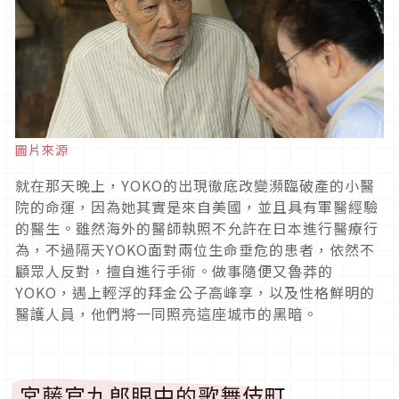
圖片來源
就在那天晚上，
YOKO
的出現徹底改變瀕臨破產的小醫
院的命運，因為她其實是來自美國，並且具有軍醫經驗
的醫生。雖然海外的醫師執照不允許在日本進行醫療行
為，不過隔天
YOKO
面對兩位生命垂危的患者，依然不
顧眾人反對，擅自進行手術。做事隨便又魯莽的
YOKO
，遇上輕浮的拜金公子高峰享，以及性格鮮明的
醫護人員，他們將一同照亮這座城市的黑暗。
宮藤官九郎眼中的歌舞伎町