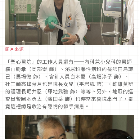
圖片來源
「聖心醫院」的工作人員還有──內科兼小兒科的醫師
橫山勝幸（岡部崇 飾）、泌尿科兼性病科的醫師田島琢
己（馬場徹 飾）、會計人員白木愛（高畑淳子 飾）、
社工師高峰葉月也是院長女兒（平岩紙 飾）、雌雄莫辨
的護理長堀井忍（塚地武雅 飾）等等。另外，地區的巡
查員警岡本勇太（濱田岳 飾）也時常來醫院串門子，畢
竟這裡總是收治有隱情的棘手病患。