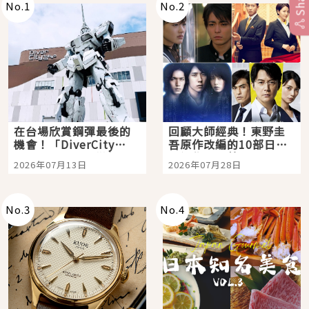
No.
1
No.
2
在台場欣賞鋼彈最後的
回顧大師經典！東野圭
機會！「DiverCity
吾原作改編的10部日本
Tokyo Plaza」搭船、
影視作品推薦
2026年07月13日
2026年07月28日
購物、美食及夜景，一
次全體驗
No.
3
No.
4