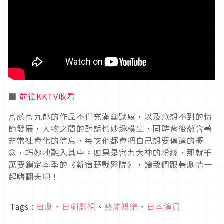
■
前往KKTV收看
宮藤官九郎的作品不僅充滿幽默感，以及意想不到的情
節發展，人物之間的對話也妙趣橫生，同時背後蘊含著
非常社會化的信息，每次他都會把自己想要傳達的概
念，巧妙地融入其中。如果是宮九大神的粉絲，那就千
萬要鎖定本季的《新宿野戰醫院》，讓我們跟著劇情一
起嗨翻天吧！
Tags :
日劇
、
日劇影視
、
藝能娛樂
、
日本演員