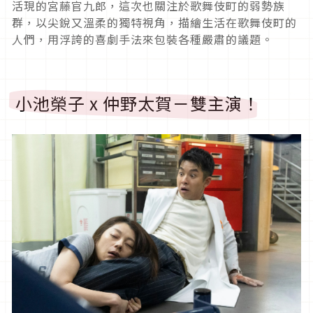
活現的宮藤官九郎，這次也關注於歌舞伎町的弱勢族
群，以尖銳又溫柔的獨特視角，描繪生活在歌舞伎町的
人們，用浮誇的喜劇手法來包裝各種嚴肅的議題。
小池榮子
x
仲野太賀－雙主演！