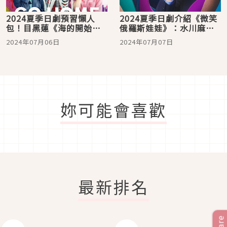
2024夏季日劇預習懶人
2024夏季日劇介紹《微笑
包！目黑蓮《海的開始》
俄羅斯娃娃》：水川麻美
挑戰當爸、翻拍韓劇《Sky
主演！逐層揭開人性的政
2024年07月06日
2024年07月07日
Castle》、宮藤官九郎新
治懸疑劇
作《新宿野戰病院》還有
更多
妳可能會喜歡
最新排名
Share