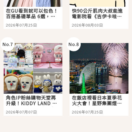
在GU看到就可以包色！
快90公斤肌肉大叔能進
百搭基礎單品 6選，閉
電影院看《吉伊卡哇》
眼全收也不心疼
嗎？日本重金屬樂團
2026年07月25日
2026年08月03日
「打首」會長與nagano
老師一同給出了答案
No.
7
No.
8
角色IP粉絲購物天堂再
在飯店裡看日本夏季花
升級！KIDDY LAND 原
火大會！星野集團煙火
宿店吉伊卡哇迎客，新
景觀飯店6選，讓你不用
2026年07月07日
2026年07月25日
開幕 OMOKADO 店3分
人擠人悠閒欣賞
即達