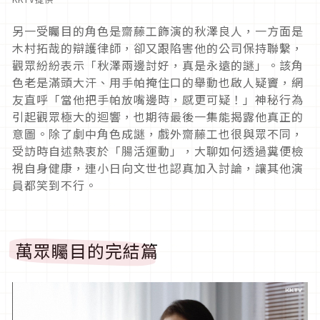
另一受矚目的角色是齋藤工飾演的秋澤良人，
一方面是
木村拓哉的辯護律師，卻又跟陷害他的公司保持聯繫，
觀眾紛紛表示「秋澤兩邊討好，真是永遠的謎」。
該角
色老是滿頭大汗、用手帕掩住口的舉動也啟人疑竇，網
友直呼「
當他把手帕放嘴邊時，感更可疑！」神秘行為
引起觀眾極大的迴響，
也期待最後一集能揭露他真正的
意圖。除了劇中角色成謎，戲外齋藤
工也很與眾不同，
受訪時自述熱衷於「腸活運動」，
大聊如何透過糞便檢
視自身健康，連小日向文世也認真加入討論，
讓其他演
員都笑到不行。
萬眾矚目的完結篇