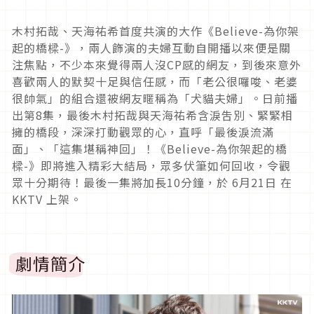
木村拓哉、天海祐希首度共演的大作《Believe-為你架
起的橋樑-》，兩人飾演的夫婦互動自開播以來便是關
注焦點，不少本來覺得兩人沒CP感的網友，到後來意外
喜歡兩人的默契十足與信任感，而「老公很囉唆、老婆
很帥氣」的組合還被網友暱稱為「犬貓夫婦」。日前播
出第8集，最後木村拓哉與天海祐希含淚吿別、緊緊相
擁的橋段，深深打動觀眾的心，直呼「最後淚流滿
面」、「這集堪稱神回」！《Believe-為你架起的橋
樑-》即將進入精彩大結局，眾多伏筆如何回收，令觀
眾十分期待！最後一集將加長10分鐘，於 6月21日 在
KKTV 上架。
劇情簡介