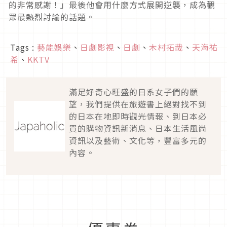
的非常感謝！」最後他會用什麼方式展開逆襲，
成為觀
眾最熱烈討論的話題。
Tags :
藝能娛樂
、
日劇影視
、
日劇
、
木村拓哉
、
天海祐
希
、
KKTV
滿足好奇心旺盛的日系女子們的願
望，我們提供在旅遊書上絕對找不到
的日本在地即時觀光情報、到日本必
買的購物資訊新消息、日本生活風尚
資訊以及藝術、文化等，豐富多元的
內容。