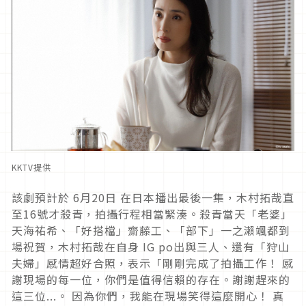
KKTV提供
該劇預計於 6月20日 在日本播出最後一集，木村拓哉直
至16號才殺青，
拍攝行程相當緊湊。殺青當天「老婆」
天海祐希、「好搭檔」
齋藤工、「部下」一之瀨颯都到
場祝賀，木村拓哉在自身 IG po出與三人、還有「狩山
夫婦」感情超好合照，表示「
剛剛完成了拍攝工作！ 感
謝現場的每一位，你們是值得信賴的存在。謝謝趕來的
這三位..
.。 因為你們，我能在現場笑得這麼開心！ 真