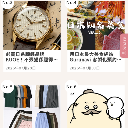
No.
3
No.
4
Share
必買日系腕錶品牌
用日本最大美食網站
KUOE！不張揚卻經得起
Gurunavi 客製化預約九
時間洗鍊的經典之作五
大都市餐廳，打造專屬
2026年07月20日
2026年07月03日
選
美食體驗！
No.
5
No.
6