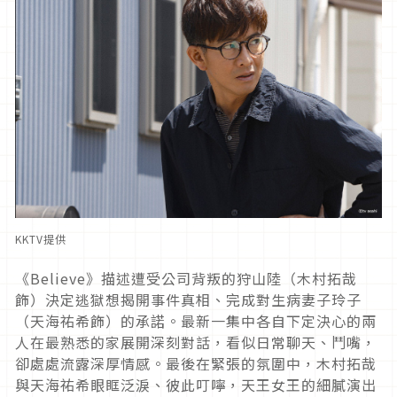
KKTV提供
《Believe》描述遭受公司背叛的狩山陸（木村拓哉
飾）
決定逃獄想揭開事件真相、完成對生病妻子玲子
（天海祐希飾）
的承諾。
最新一集中各自下定決心的兩
人在最熟悉的家展開深刻對話，
看似日常聊天、鬥嘴，
卻處處流露深厚情感。最後在緊張的氛圍中，
木村拓哉
與天海祐希眼眶泛淚、彼此叮嚀，
天王女王的細膩演出