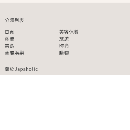
分類列表
首頁
美容保養
潮流
旅遊
美食
時尚
藝能娛樂
購物
關於Japaholic
關於我們
免責事項
寫手招募
Japaholic Girls招募
廣告、合作洽談
關鍵字列表
お問い合わせ