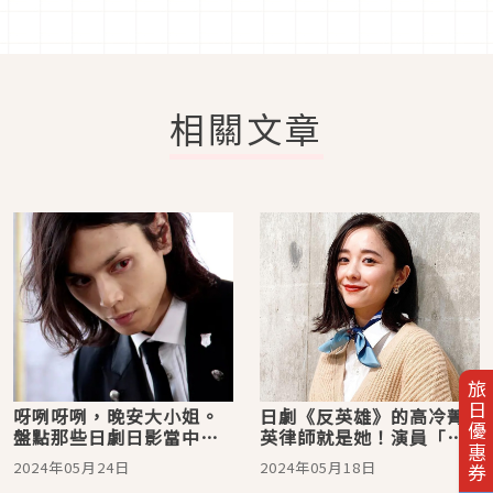
相關文章
旅日優惠券
呀咧呀咧，晚安大小姐。
日劇《反英雄》的高冷菁
盤點那些日劇日影當中的
英律師就是她！演員「堀
「帥執事」
田真由」的作品介紹
2024年05月24日
2024年05月18日