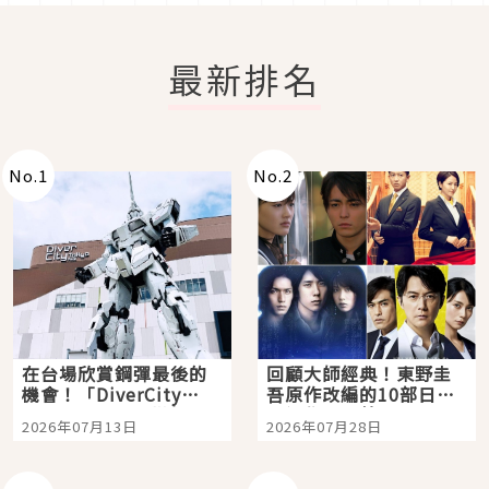
最新排名
No.
1
No.
2
在台場欣賞鋼彈最後的
回顧大師經典！東野圭
機會！「DiverCity
吾原作改編的10部日本
Tokyo Plaza」搭船、
影視作品推薦
2026年07月13日
2026年07月28日
購物、美食及夜景，一
次全體驗