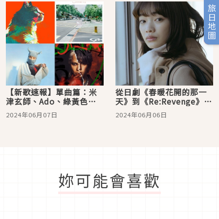
旅日地圖
【新歌速報】單曲篇：米
從日劇《春暖花開的那一
津玄師、Ado、綠黃色社
天》到《Re:Revenge》演
會、生物股長、natori、
員「見上愛」演活單戀的
2024年06月07日
2024年06月06日
LiSA新作發行，動漫日劇
女配角！
主題曲也紛紛上線
妳可能會喜歡